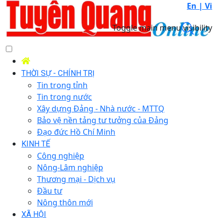
En |
Vi
Toggle main menu visibility
THỜI SỰ - CHÍNH TRỊ
Tin trong tỉnh
Tin trong nước
Xây dựng Đảng - Nhà nước - MTTQ
Bảo vệ nền tảng tư tưởng của Đảng
Đạo đức Hồ Chí Minh
KINH TẾ
Công nghiệp
Nông-Lâm nghiệp
Thương mại - Dịch vụ
Đầu tư
Nông thôn mới
XÃ HỘI