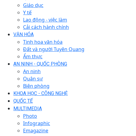
Giáo dục
Y tế
Lao động - việc làm
Cải cách hành chính
VĂN HÓA
Tinh hoa văn hóa
Đất và người Tuyên Quang
Ẩm thực
AN NINH - QUỐC PHÒNG
An ninh
Quân sự
Biên phòng
KHOA HỌC - CÔNG NGHỆ
QUỐC TẾ
MULTIMEDIA
Photo
Infographic
Emagazine