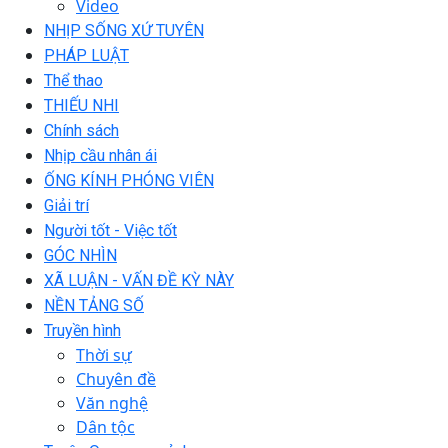
Video
NHỊP SỐNG XỨ TUYÊN
PHÁP LUẬT
Thể thao
THIẾU NHI
Chính sách
Nhịp cầu nhân ái
ỐNG KÍNH PHÓNG VIÊN
Giải trí
Người tốt - Việc tốt
GÓC NHÌN
XÃ LUẬN - VẤN ĐỀ KỲ NÀY
NỀN TẢNG SỐ
Truyền hình
Thời sự
Chuyên đề
Văn nghệ
Dân tộc