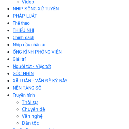
Video
NHỊP SỐNG XỨ TUYÊN
PHÁP LUẬT
Thể thao
THIẾU NHI
Chính sách
Nhịp cầu nhân ái
ỐNG KÍNH PHÓNG VIÊN
Giải trí
Người tốt - Việc tốt
GÓC NHÌN
XÃ LUẬN - VẤN ĐỀ KỲ NÀY
NỀN TẢNG SỐ
Truyền hình
Thời sự
Chuyên đề
Văn nghệ
Dân tộc