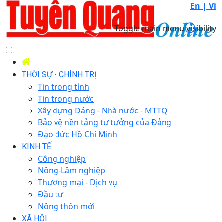
En |
Vi
Toggle main menu visibility
THỜI SỰ - CHÍNH TRỊ
Tin trong tỉnh
Tin trong nước
Xây dựng Đảng - Nhà nước - MTTQ
Bảo vệ nền tảng tư tưởng của Đảng
Đạo đức Hồ Chí Minh
KINH TẾ
Công nghiệp
Nông-Lâm nghiệp
Thương mại - Dịch vụ
Đầu tư
Nông thôn mới
XÃ HỘI