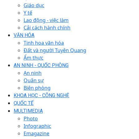
Giáo dục
Y tế
Lao động - việc làm
Cải cách hành chính
VĂN HÓA
Tinh hoa văn hóa
Đất và người Tuyên Quang
Ẩm thực
AN NINH - QUỐC PHÒNG
An ninh
Quân sự
Biên phòng
KHOA HỌC - CÔNG NGHỆ
QUỐC TẾ
MULTIMEDIA
Photo
Infographic
Emagazine