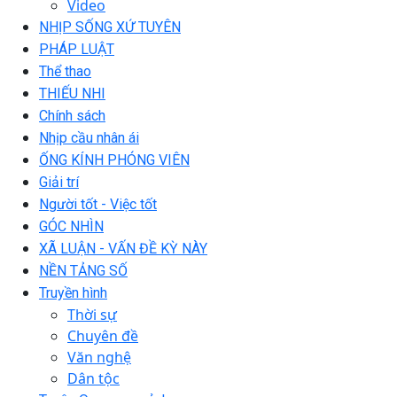
Video
NHỊP SỐNG XỨ TUYÊN
PHÁP LUẬT
Thể thao
THIẾU NHI
Chính sách
Nhịp cầu nhân ái
ỐNG KÍNH PHÓNG VIÊN
Giải trí
Người tốt - Việc tốt
GÓC NHÌN
XÃ LUẬN - VẤN ĐỀ KỲ NÀY
NỀN TẢNG SỐ
Truyền hình
Thời sự
Chuyên đề
Văn nghệ
Dân tộc