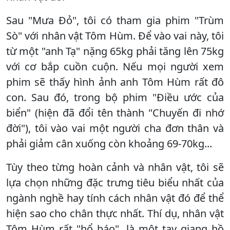
Sau "Mưa Đỏ", tôi có tham gia phim "Trùm
Sò" với nhân vật Tôm Hùm. Để vào vai này, tôi
từ một "anh Tạ" nặng 65kg phải tăng lên 75kg
với cơ bắp cuồn cuộn. Nếu mọi người xem
phim sẽ thấy hình ảnh anh Tôm Hùm rất đô
con. Sau đó, trong bộ phim "Điều ước của
biển" (hiện đã đổi tên thành "Chuyến đi nhớ
đời"), tôi vào vai một người cha đơn thân và
phải giảm cân xuống còn khoảng 69-70kg...
Tùy theo từng hoàn cảnh và nhân vật, tôi sẽ
lựa chọn những đặc trưng tiêu biểu nhất của
ngành nghề hay tính cách nhân vật đó để thể
hiện sao cho chân thực nhất. Thí dụ, nhân vật
Tôm Hùm rất "hổ báo", là một tay giang hồ