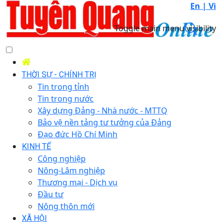
En |
Vi
Toggle main menu visibility
THỜI SỰ - CHÍNH TRỊ
Tin trong tỉnh
Tin trong nước
Xây dựng Đảng - Nhà nước - MTTQ
Bảo vệ nền tảng tư tưởng của Đảng
Đạo đức Hồ Chí Minh
KINH TẾ
Công nghiệp
Nông-Lâm nghiệp
Thương mại - Dịch vụ
Đầu tư
Nông thôn mới
XÃ HỘI