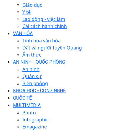
Giáo dục
Y tế
Lao động - việc làm
Cải cách hành chính
VĂN HÓA
Tinh hoa văn hóa
Đất và người Tuyên Quang
Ẩm thực
AN NINH - QUỐC PHÒNG
An ninh
Quân sự
Biên phòng
KHOA HỌC - CÔNG NGHỆ
QUỐC TẾ
MULTIMEDIA
Photo
Infographic
Emagazine