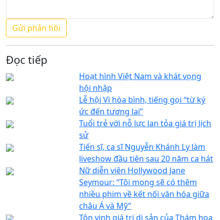
Đọc tiếp
Hoạt hình Việt Nam và khát vọng
hội nhập
Lễ hội Vì hòa bình, tiếng gọi “từ ký
ức đến tương lai”
Tuổi trẻ với nỗ lực lan tỏa giá trị lịch
sử
Tiến sĩ, ca sĩ Nguyễn Khánh Ly làm
liveshow đầu tiên sau 20 năm ca hát
Nữ diễn viên Hollywood Jane
Seymour: “Tôi mong sẽ có thêm
nhiều phim về kết nối văn hóa giữa
châu Á và Mỹ”
Tôn vinh giá trị di sản của Thám hoa