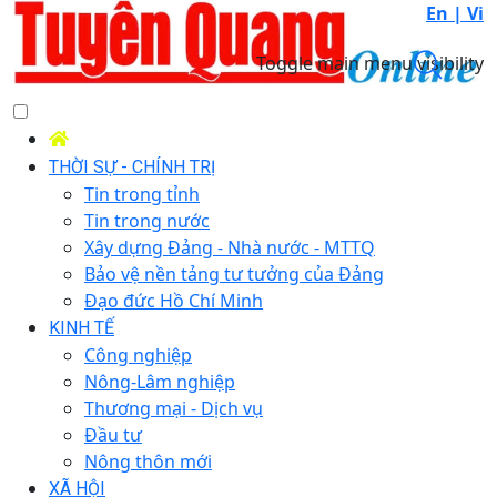
En |
Vi
Toggle main menu visibility
THỜI SỰ - CHÍNH TRỊ
Tin trong tỉnh
Tin trong nước
Xây dựng Đảng - Nhà nước - MTTQ
Bảo vệ nền tảng tư tưởng của Đảng
Đạo đức Hồ Chí Minh
KINH TẾ
Công nghiệp
Nông-Lâm nghiệp
Thương mại - Dịch vụ
Đầu tư
Nông thôn mới
XÃ HỘI