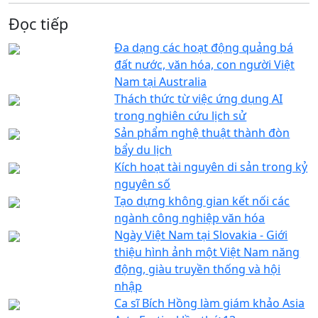
Đọc tiếp
Đa dạng các hoạt động quảng bá
đất nước, văn hóa, con người Việt
Nam tại Australia
Thách thức từ việc ứng dụng AI
trong nghiên cứu lịch sử
Sản phẩm nghệ thuật thành đòn
bẩy du lịch
Kích hoạt tài nguyên di sản trong kỷ
nguyên số
Tạo dựng không gian kết nối các
ngành công nghiệp văn hóa
Ngày Việt Nam tại Slovakia - Giới
thiệu hình ảnh một Việt Nam năng
động, giàu truyền thống và hội
nhập
Ca sĩ Bích Hồng làm giám khảo Asia