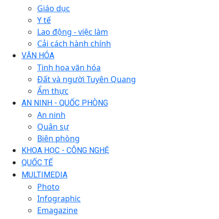
Giáo dục
Y tế
Lao động - việc làm
Cải cách hành chính
VĂN HÓA
Tinh hoa văn hóa
Đất và người Tuyên Quang
Ẩm thực
AN NINH - QUỐC PHÒNG
An ninh
Quân sự
Biên phòng
KHOA HỌC - CÔNG NGHỆ
QUỐC TẾ
MULTIMEDIA
Photo
Infographic
Emagazine