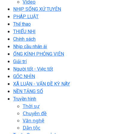
Video
NHỊP SỐNG XỨ TUYÊN
PHÁP LUẬT
Thể thao
THIẾU NHI
Chính sách
Nhịp cầu nhân ái
ỐNG KÍNH PHÓNG VIÊN
Giải trí
Người tốt - Việc tốt
GÓC NHÌN
XÃ LUẬN - VẤN ĐỀ KỲ NÀY
NỀN TẢNG SỐ
Truyền hình
Thời sự
Chuyên đề
Văn nghệ
Dân tộc