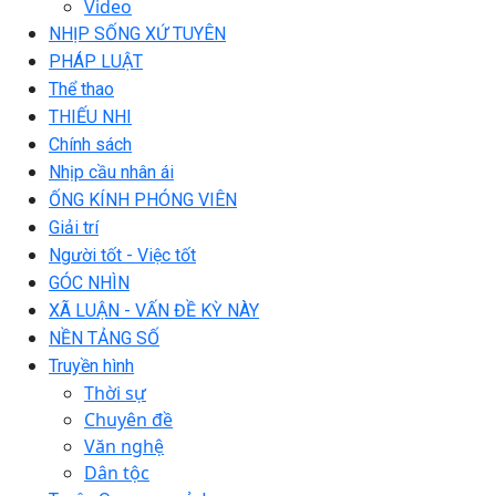
Video
NHỊP SỐNG XỨ TUYÊN
PHÁP LUẬT
Thể thao
THIẾU NHI
Chính sách
Nhịp cầu nhân ái
ỐNG KÍNH PHÓNG VIÊN
Giải trí
Người tốt - Việc tốt
GÓC NHÌN
XÃ LUẬN - VẤN ĐỀ KỲ NÀY
NỀN TẢNG SỐ
Truyền hình
Thời sự
Chuyên đề
Văn nghệ
Dân tộc