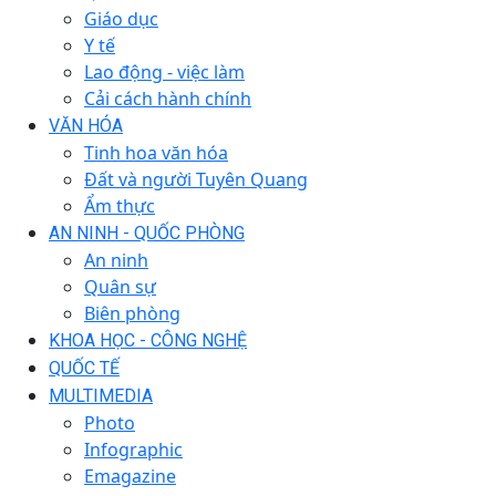
Giáo dục
Y tế
Lao động - việc làm
Cải cách hành chính
VĂN HÓA
Tinh hoa văn hóa
Đất và người Tuyên Quang
Ẩm thực
AN NINH - QUỐC PHÒNG
An ninh
Quân sự
Biên phòng
KHOA HỌC - CÔNG NGHỆ
QUỐC TẾ
MULTIMEDIA
Photo
Infographic
Emagazine