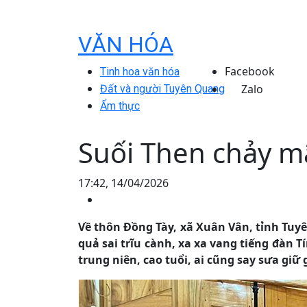
VĂN HÓA
Facebook
Tinh hoa văn hóa
Zalo
Đất và người Tuyên Quang
Ẩm thực
Suối Then chảy m
17:42, 14/04/2026
Về thôn Đồng Tày, xã Xuân Vân, tỉnh Tu
quả sai trĩu cành, xa xa vang tiếng đàn T
trung niên, cao tuổi, ai cũng say sưa giữ