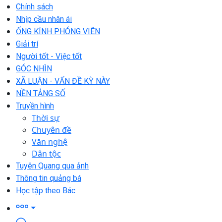
Chính sách
Nhịp cầu nhân ái
ỐNG KÍNH PHÓNG VIÊN
Giải trí
Người tốt - Việc tốt
GÓC NHÌN
XÃ LUẬN - VẤN ĐỀ KỲ NÀY
NỀN TẢNG SỐ
Truyền hình
Thời sự
Chuyên đề
Văn nghệ
Dân tộc
Tuyên Quang qua ảnh
Thông tin quảng bá
Học tập theo Bác