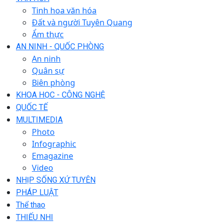
Tinh hoa văn hóa
Đất và người Tuyên Quang
Ẩm thực
AN NINH - QUỐC PHÒNG
An ninh
Quân sự
Biên phòng
KHOA HỌC - CÔNG NGHỆ
QUỐC TẾ
MULTIMEDIA
Photo
Infographic
Emagazine
Video
NHỊP SỐNG XỨ TUYÊN
PHÁP LUẬT
Thể thao
THIẾU NHI