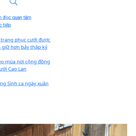
n đọc quan tâm
 tiếp
 trang phục cưới được
n giữ hơn bảy thập kỷ
eo mùa nơi cộng đồng
ười Cao Lan
ếng Sình ca ngày xuân