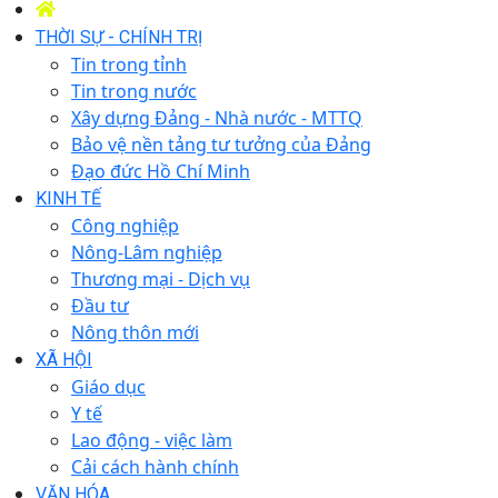
THỜI SỰ - CHÍNH TRỊ
Tin trong tỉnh
Tin trong nước
Xây dựng Đảng - Nhà nước - MTTQ
Bảo vệ nền tảng tư tưởng của Đảng
Đạo đức Hồ Chí Minh
KINH TẾ
Công nghiệp
Nông-Lâm nghiệp
Thương mại - Dịch vụ
Đầu tư
Nông thôn mới
XÃ HỘI
Giáo dục
Y tế
Lao động - việc làm
Cải cách hành chính
VĂN HÓA