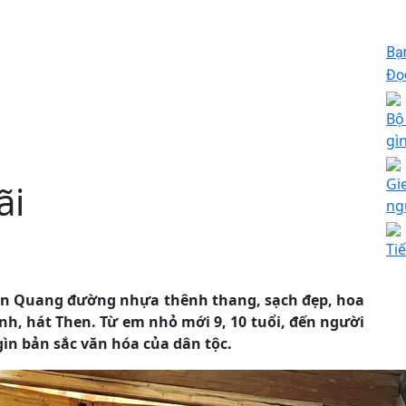
Bạ
Đọc
Bộ
gì
Gi
ãi
ng
Ti
yên Quang đường nhựa thênh thang, sạch đẹp, hoa
ính, hát Then. Từ em nhỏ mới 9, 10 tuổi, đến người
 gìn bản sắc văn hóa của dân tộc.