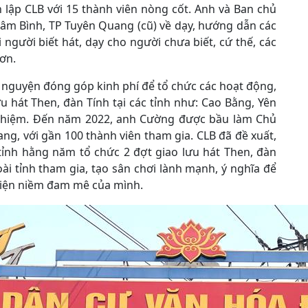
 lập CLB với 15 thành viên nòng cốt. Anh và Ban chủ
âm Bình, TP Tuyên Quang (cũ) về dạy, hướng dẫn các
 người biết hát, dạy cho người chưa biết, cứ thế, các
ơn.
ự nguyện đóng góp kinh phí để tổ chức các hoạt động,
u hát Then, đàn Tính tại các tỉnh như: Cao Bằng, Yên
 nghiệm. Đến năm 2022, anh Cường được bầu làm Chủ
g, với gần 100 thành viên tham gia. CLB đã đề xuất,
 tỉnh hằng năm tổ chức 2 đợt giao lưu hát Then, đàn
ài tỉnh tham gia, tạo sân chơi lành mạnh, ý nghĩa để
hiện niềm đam mê của mình.