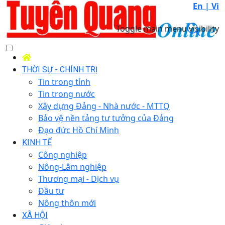
En |
Vi
Toggle main menu visibility
THỜI SỰ - CHÍNH TRỊ
Tin trong tỉnh
Tin trong nước
Xây dựng Đảng - Nhà nước - MTTQ
Bảo vệ nền tảng tư tưởng của Đảng
Đạo đức Hồ Chí Minh
KINH TẾ
Công nghiệp
Nông-Lâm nghiệp
Thương mại - Dịch vụ
Đầu tư
Nông thôn mới
XÃ HỘI