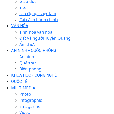
Giáo dục
Y tế
Lao động - việc làm
Cải cách hành chính
VĂN HÓA
Tinh hoa văn hóa
Đất và người Tuyên Quang
Ẩm thực
AN NINH - QUỐC PHÒNG
An ninh
Quân sự
Biên phòng
KHOA HỌC - CÔNG NGHỆ
QUỐC TẾ
MULTIMEDIA
Photo
Infographic
Emagazine
Video