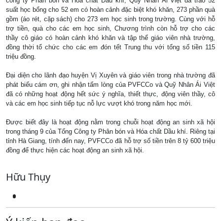
công ty Phân bón và Hóa chất Dầu khí; Quỹ Nhân Ái Việt đã trao 52
suất học bổng cho 52 em có hoàn cảnh đặc biệt khó khăn, 273 phần quà
gồm (áo rét, cặp sách) cho 273 em học sinh trong trường. Cùng với hỗ
trợ tiền, quà cho các em học sinh, Chương trình còn hỗ trợ cho các
thầy cô giáo có hoàn cảnh khó khăn và tập thể giáo viên nhà trường,
đồng thời tổ chức cho các em đón tết Trung thu với tổng số tiền 115
triệu đồng.
Đại diện cho lãnh đạo huyện Vị Xuyên và giáo viên trong nhà trường đã
phát biểu cám ơn, ghi nhận tấm lòng của PVFCCo và Quỹ Nhân Ái Việt
đã có những hoạt động hết sức ý nghĩa, thiết thực, động viên thầy, cô
và các em học sinh tiếp tục nỗ lực vượt khó trong năm học mới.
Được biết đây là hoạt động nằm trong chuỗi hoạt động an sinh xã hội
trong tháng 9 của Tổng Công ty Phân bón và Hóa chất Dầu khí. Riêng tại
tỉnh Hà Giang, tính đến nay, PVFCCo đã hỗ trợ số tiền trên 8 tỷ 600 triệu
đồng để thực hiện các hoạt động an sinh xã hội.
Hữu Thụy