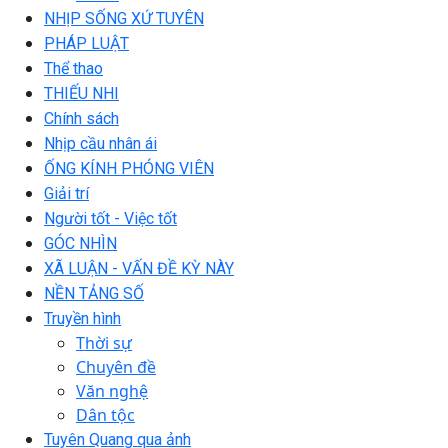
NHỊP SỐNG XỨ TUYÊN
PHÁP LUẬT
Thể thao
THIẾU NHI
Chính sách
Nhịp cầu nhân ái
ỐNG KÍNH PHÓNG VIÊN
Giải trí
Người tốt - Việc tốt
GÓC NHÌN
XÃ LUẬN - VẤN ĐỀ KỲ NÀY
NỀN TẢNG SỐ
Truyền hình
Thời sự
Chuyên đề
Văn nghệ
Dân tộc
Tuyên Quang qua ảnh