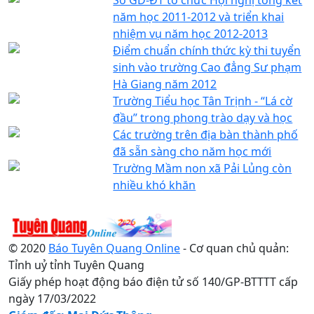
năm học 2011-2012 và triển khai
nhiệm vụ năm học 2012-2013
Điểm chuẩn chính thức kỳ thi tuyển
sinh vào trường Cao đẳng Sư phạm
Hà Giang năm 2012
Trường Tiểu học Tân Trịnh - “Lá cờ
đầu” trong phong trào dạy và học
Các trường trên địa bàn thành phố
đã sẵn sàng cho năm học mới
Trường Mầm non xã Pải Lủng còn
nhiều khó khăn
© 2020
Báo Tuyên Quang Online
- Cơ quan chủ quản:
Tỉnh uỷ tỉnh Tuyên Quang
Giấy phép hoạt động báo điện tử số 140/GP-BTTTT cấp
ngày 17/03/2022