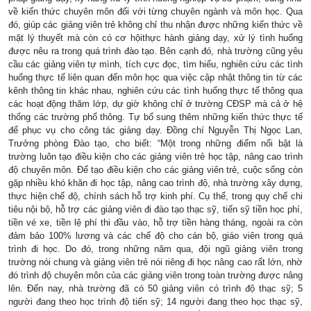
về kiến thức chuyên môn đối với từng chuyên ngành và môn học. Qua
đó, giúp các giảng viên trẻ không chỉ thu nhận được những kiến thức về
mặt lý thuyết mà còn có cơ hộithực hành giảng dạy, xử lý tình huống
được nêu ra trong quá trình đào tạo. Bên cạnh đó, nhà trường cũng yêu
cầu các giảng viên tự mình, tích cực đọc, tìm hiểu, nghiên cứu các tình
huống thực tế liên quan đến môn học qua việc cập nhật thông tin từ các
kênh thông tin khác nhau, nghiên cứu các tình huống thực tế thông qua
các hoạt động thăm lớp, dự giờ không chỉ ở trường CĐSP mà cả ở hệ
thống các trường phổ thông. Tự bổ sung thêm những kiến thức thực tế
để phục vụ cho công tác giảng dạy. Đồng chí Nguyễn Thị Ngọc Lan,
Trưởng phòng Đào tạo, cho biết: “Một trong những điểm nổi bật là
trường luôn tạo điều kiện cho các giảng viên trẻ học tập, nâng cao trình
độ chuyên môn. Để tạo điều kiện cho các giảng viên trẻ, cuộc sống còn
gặp nhiều khó khăn đi học tập, nâng cao trình độ, nhà trường xây dựng,
thực hiện chế độ, chính sách hỗ trợ kinh phí. Cụ thể, trong quy chế chi
tiêu nội bộ, hỗ trợ các giảng viên đi đào tạo thạc sỹ, tiến sỹ tiền học phí,
tiền vé xe, tiền lệ phí thi đầu vào, hỗ trợ tiền hàng tháng, ngoài ra còn
đảm bảo 100% lương và các chế độ cho cán bộ, giáo viên trong quá
trình đi học. Do đó, trong những năm qua, đội ngũ giảng viên trong
trường nói chung và giảng viên trẻ nói riêng đi học nâng cao rất lớn, nhờ
đó trình độ chuyên môn của các giảng viên trong toàn trường được nâng
lên. Đến nay, nhà trường đã có 50 giảng viên có trình độ thạc sỹ; 5
người đang theo học trình độ tiến sỹ; 14 người đang theo học thạc sỹ,