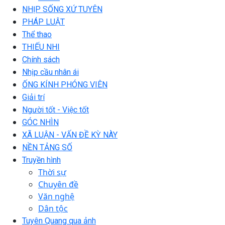
NHỊP SỐNG XỨ TUYÊN
PHÁP LUẬT
Thể thao
THIẾU NHI
Chính sách
Nhịp cầu nhân ái
ỐNG KÍNH PHÓNG VIÊN
Giải trí
Người tốt - Việc tốt
GÓC NHÌN
XÃ LUẬN - VẤN ĐỀ KỲ NÀY
NỀN TẢNG SỐ
Truyền hình
Thời sự
Chuyên đề
Văn nghệ
Dân tộc
Tuyên Quang qua ảnh