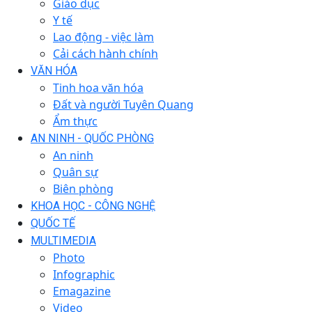
Giáo dục
Y tế
Lao động - việc làm
Cải cách hành chính
VĂN HÓA
Tinh hoa văn hóa
Đất và người Tuyên Quang
Ẩm thực
AN NINH - QUỐC PHÒNG
An ninh
Quân sự
Biên phòng
KHOA HỌC - CÔNG NGHỆ
QUỐC TẾ
MULTIMEDIA
Photo
Infographic
Emagazine
Video