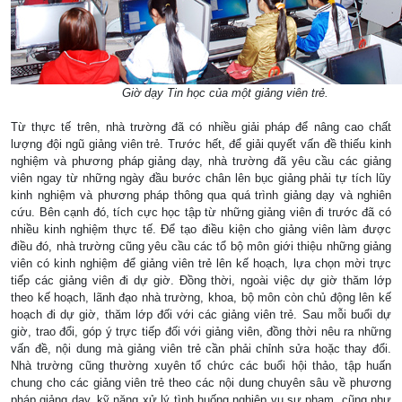
Giờ dạy Tin học của một giảng viên trẻ.
Từ thực tế trên, nhà trường đã có nhiều giải pháp để nâng cao chất
lượng đội ngũ giảng viên trẻ. Trước hết, để giải quyết vấn đề thiếu kinh
nghiệm và phương pháp giảng dạy, nhà trường đã yêu cầu các giảng
viên ngay từ những ngày đầu bước chân lên bục giảng phải tự tích lũy
kinh nghiệm và phương pháp thông qua quá trình giảng dạy và nghiên
cứu. Bên cạnh đó, tích cực học tập từ những giảng viên đi trước đã có
nhiều kinh nghiệm thực tế. Để tạo điều kiện cho giảng viên làm được
điều đó, nhà trường cũng yêu cầu các tổ bộ môn giới thiệu những giảng
viên có kinh nghiệm để giảng viên trẻ lên kế hoạch, lựa chọn mời trực
tiếp các giảng viên đi dự giờ. Đồng thời, ngoài việc dự giờ thăm lớp
theo kế hoạch, lãnh đạo nhà trường, khoa, bộ môn còn chủ động lên kế
hoạch đi dự giờ, thăm lớp đối với các giảng viên trẻ. Sau mỗi buổi dự
giờ, trao đổi, góp ý trực tiếp đối với giảng viên, đồng thời nêu ra những
vấn đề, nội dung mà giảng viên trẻ cần phải chỉnh sửa hoặc thay đổi.
Nhà trường cũng thường xuyên tổ chức các buổi hội thảo, tập huấn
chung cho các giảng viên trẻ theo các nội dung chuyên sâu về phương
pháp giảng dạy, kỹ năng xử lý tình huống nghiệp vụ sư phạm, cũng như