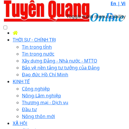
En |
Vi
Toggle main menu visibility
THỜI SỰ - CHÍNH TRỊ
Tin trong tỉnh
Tin trong nước
Xây dựng Đảng - Nhà nước - MTTQ
Bảo vệ nền tảng tư tưởng của Đảng
Đạo đức Hồ Chí Minh
KINH TẾ
Công nghiệp
Nông-Lâm nghiệp
Thương mại - Dịch vụ
Đầu tư
Nông thôn mới
XÃ HỘI