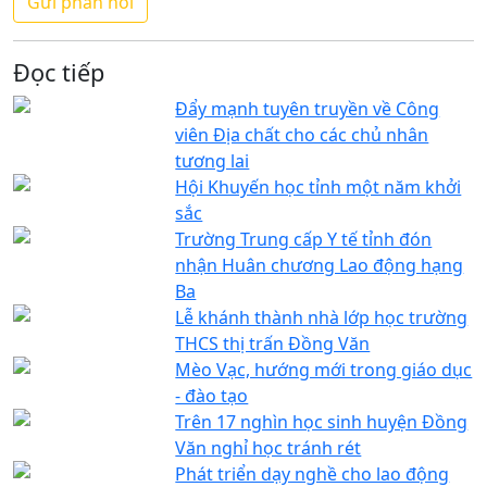
Đọc tiếp
Đẩy mạnh tuyên truyền về Công
viên Địa chất cho các chủ nhân
tương lai
Hội Khuyến học tỉnh một năm khởi
sắc
Trường Trung cấp Y tế tỉnh đón
nhận Huân chương Lao động hạng
Ba
Lễ khánh thành nhà lớp học trường
THCS thị trấn Đồng Văn
Mèo Vạc, hướng mới trong giáo dục
- đào tạo
Trên 17 nghìn học sinh huyện Đồng
Văn nghỉ học tránh rét
Phát triển dạy nghề cho lao động