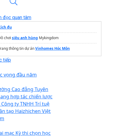
n đọc quan tâm
Xích đu
Đồ chơi
siêu anh hùng
Mykingdom
rang thông tin dự án
Vinhomes Hóc Môn
 tiếp
c vọng đầu năm
ường Cao đẳng Tuyên
ang hợp tác chiến lược
i Công ty TNHH Trí tuệ
ân tạo Haizhichen Việt
am
ai mạc Kỳ thi chọn học