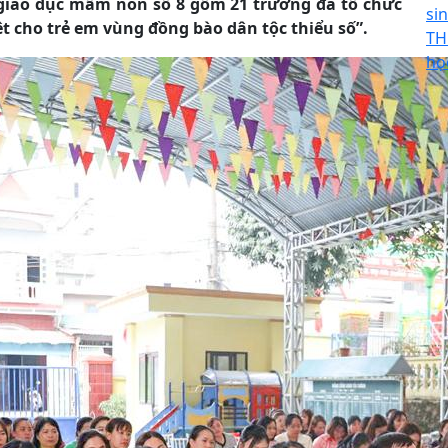
 giáo dục mầm non số 8 gồm 21 trường đã tổ chức
sin
t cho trẻ em vùng đồng bào dân tộc thiểu số”.
TH
họ