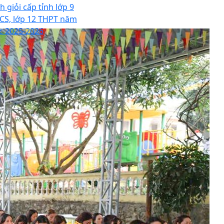
h giỏi cấp tỉnh lớp 9
CS, lớp 12 THPT năm
c 2025-2026