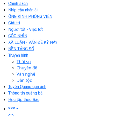
Chính sách
Nhịp cầu nhân ái
ỐNG KÍNH PHÓNG VIÊN
Giải trí
Người tốt - Việc tốt
GÓC NHÌN
XÃ LUẬN - VẤN ĐỀ KỲ NÀY
NỀN TẢNG SỐ
Truyền hình
Thời sự
Chuyên đề
Văn nghệ
Dân tộc
Tuyên Quang qua ảnh
Thông tin quảng bá
Học tập theo Bác