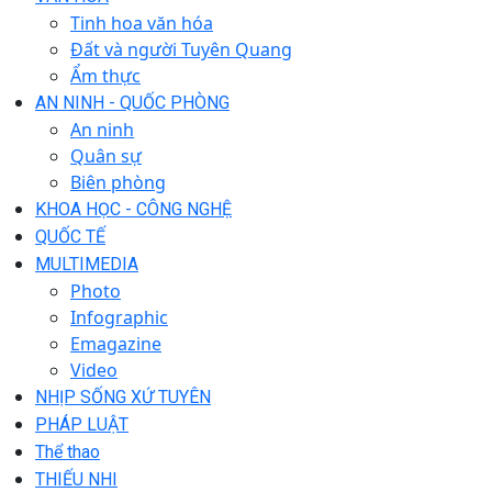
Tinh hoa văn hóa
Đất và người Tuyên Quang
Ẩm thực
AN NINH - QUỐC PHÒNG
An ninh
Quân sự
Biên phòng
KHOA HỌC - CÔNG NGHỆ
QUỐC TẾ
MULTIMEDIA
Photo
Infographic
Emagazine
Video
NHỊP SỐNG XỨ TUYÊN
PHÁP LUẬT
Thể thao
THIẾU NHI