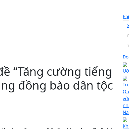
Bạ
T
Đọc
đề “Tăng cường tiếng
Ướ
ùng đồng bào dân tộc
Tr
Qu
vớ
nh
N
Kh