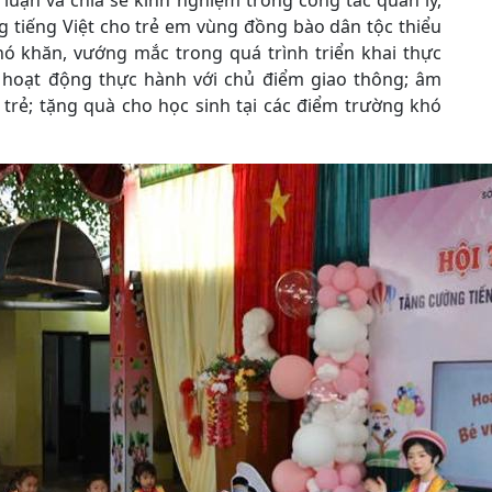
o luận và chia sẻ kinh nghiệm trong công tác quản lý,
g tiếng Việt cho trẻ em vùng đồng bào dân tộc thiểu
hó khăn, vướng mắc trong quá trình triển khai thực
ờ hoạt động thực hành với chủ điểm giao thông; âm
 trẻ; tặng quà cho học sinh tại các điểm trường khó