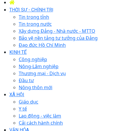
THỜI SỰ - CHÍNH TRỊ
Tin trong tỉnh
Tin trong nước
Xây dựng Đảng - Nhà nước - MTTQ
Bảo vệ nền tảng tư tưởng của Đảng
Đạo đức Hồ Chí Minh
KINH TẾ
Công nghiệp
Nông-Lâm nghiệp
Thương mại - Dịch vụ
Đầu tư
Nông thôn mới
XÃ HỘI
Giáo dục
Y tế
Lao động - việc làm
Cải cách hành chính
VĂN HÓA