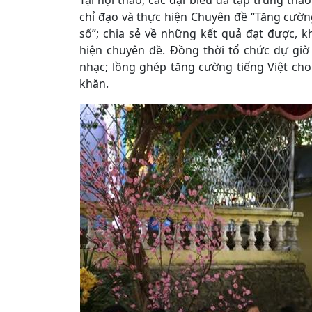
Tại hội thảo, các đại biểu đã tập trung thả
chỉ đạo và thực hiện Chuyên đề “Tăng cườn
số”; chia sẻ về những kết quả đạt được, k
hiện chuyên đề. Đồng thời tổ chức dự gi
nhạc; lồng ghép tăng cường tiếng Việt cho
khăn.