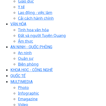
Giáo dục
Y tế
Lao động - việc làm
Cải cách hành chính
VĂN HÓA
Tinh hoa văn hóa
Đất và người Tuyên Quang
Ẩm thực
AN NINH - QUỐC PHÒNG
An ninh
Quân sự
Biên phòng
KHOA HỌC - CÔNG NGHỆ
QUỐC TẾ
MULTIMEDIA
Photo
Infographic
Emagazine
Video