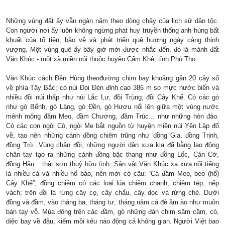
Những vùng đất ấy vẫn ngàn năm theo dòng chảy của lịch sử dân tộc.
Con người nơi ấy luôn không ngừng phát huy truyền thống anh hùng bất
khuất của tổ tiên, bảo vệ và phát triển quê hương ngày càng thịnh
vượng. Một vùng quê ấy bây giờ mới được nhắc đến, đó là mảnh đất
Văn Khúc - một xã miền núi thuộc huyện Cẩm Khê, tỉnh Phú Thọ.
Văn Khúc cách Đền Hùng theođường chim bay khoảng gần 20 cây số
về phía Tây Bắc; có núi Đọi Đèn đỉnh cao 386 m so mực nước biển và
nhiều đồi núi thấp như núi Lắc Lư, đồi Trùng, đồi Cây Khế. Có các gò
như gò Bểnh, gò Làng, gò Đền, gò Hươu nổi lên giữa một vùng nước
mênh mông đầm Meo, đầm Chương, đầm Trúc... như những hòn đảo.
Có các con ngòi Cỏ, ngòi Me bắt nguồn từ huyện miền núi Yên Lập đổ
về, tạo nên những cánh đồng chiêm trũng như đồng Gia, đồng Trịnh,
đồng Trò...Vùng chân đồi, những người dân xưa kia đã bằng lao động
chân tay tạo ra những cánh đồng bậc thang như đồng Lốc, Cán Cờ,
đồng Hầu... thật sơn thuỷ hữu tình. Sản vật Văn Khúc xa xưa nổi tiếng
là nhiều cá và nhiều hổ báo, nên mới có câu: “Cá đầm Meo, beo (hổ)
Cây Khế”; đồng chiêm có các loại lúa chiêm chanh, chiêm tép, nếp
vách; trên đồi là rừng cây cọ, cây chẩu, cây dọc và rừng chè. Dưới
đồng và đầm, vào tháng ba, tháng tư, tháng năm cá đẻ ầm ào như muôn
bàn tay vỗ. Mùa đông trên các đầm, gò những đàn chim sâm cầm, cò,
diệc bay về đậu, kiếm mồi kêu náo động cả không gian. Người Việt bao