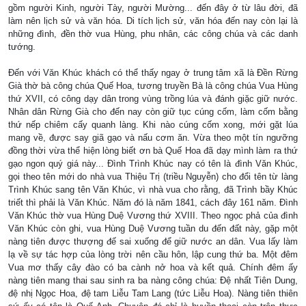
gồm người Kinh, người Tày, người Mường... đến đây ở từ lâu đời, đã
làm nên lịch sử và văn hóa. Di tích lịch sử, văn hóa đến nay còn lại là
những đình, đền thờ vua Hùng, phu nhân, các công chúa và các danh
tướng.
Đến với Văn Khúc khách có thể thấy ngay ở trung tâm xã là Đền Rừng
Già thờ bà công chúa Quế Hoa, tương truyền Bà là công chúa Vua Hùng
thứ XVII, có công dạy dân trong vùng trồng lúa và đánh giặc giữ nước.
Nhân dân Rừng Già cho đến nay còn giữ tục cúng cốm, làm cốm bằng
thứ nếp chiêm cấy quanh làng. Khi nào cúng cốm xong, mới gặt lúa
mang về, được say giã gạo và nấu cơm ăn. Vừa theo một tín ngưỡng
đồng thời vừa thể hiện lòng biết ơn bà Quế Hoa đã dạy mình làm ra thứ
gạo ngon quý giá này... Đình Trình Khúc nay có tên là đình Văn Khúc,
gọi theo tên mới do nhà vua Thiệu Trị (triều Nguyễn) cho đổi tên từ làng
Trình Khúc sang tên Văn Khúc, vì nhà vua cho rằng, đã Trình bầy Khúc
triết thì phải là Văn Khúc. Năm đó là năm 1841, cách đây 161 năm. Đình
Văn Khúc thờ vua Hùng Duệ Vương thứ XVIII. Theo ngọc phả của đình
Văn Khúc còn ghi, vua Hùng Duệ Vương tuần du đến đất này, gặp một
nàng tiên được thượng đế sai xuống để giữ nước an dân. Vua lấy làm
lạ về sự tác hợp của lòng trời nên cầu hôn, lập cung thứ ba. Một đêm
Vua mơ thấy cây đào có ba cành nở hoa và kết quả. Chính đêm ấy
nàng tiên mang thai sau sinh ra ba nàng công chúa: Đệ nhất Tiên Dung,
đệ nhị Ngọc Hoa, đệ tam Liễu Tam Lang (tức Liễu Hoa). Nàng tiên thiên