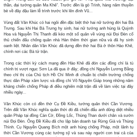
thần, đại tướng quân Ma Khê”. Trước đền là gò Trình, hàng năm thuyền
bè về đây đậu làm lễ trình trước khi lên đình Vũ...
Vùng đất Văn Khúc có hai ngôi đền đặc biệt thờ hai nữ tướng đời hai Bà
Trưng. Sau khi Hai Bà Trưng hy sinh, hai nữ tướng anh hùng là Quỳnh
Hoa và Nguyễn Thị Thanh đã kéo một số quân về vùng núi Đọi Đèn cố
thủ chiến đấu chống quân nhà Hán thêm thời gian nữa và đã hy sinh
oanh liệt. Nhân dân Văn Khúc đã dựng đền thờ hai Bà ở thôn Hào Khê,
chính nơi các Bà tử trận.
Trong các thời kỳ cách mạng đền Hào Khê đã đón các đồng chí là tù
chính trị vượt ngục Sơn La đã qua ở đây; đồng chí Nguyễn Lương Bằng
theo chỉ thị của Chủ tịch Hồ Chí Minh đi chuẩn bị chiến trường chống
thực dân Pháp xâm lược và đồng chí Võ Nguyên Giáp trong những năm
kháng chiến chống Pháp đi điều nghiên mặt trận đã về làm việc tại đây
nhiều ngày...
Văn Khúc còn có đền thờ Cụ Đề Kiều, tướng quân thời Cần Vương.
Trên đất Văn Khúc nghĩa quân thời đó đã chiến đấu anh dũng diệt nhiều
quân Pháp tại đồng Cán Cờ, Đồng Lốc, Thùng Than dưới chân và sườn
núi Đọi Đèn. Ông Đề Kiều đã cho lập bản doanh tại Rừng Già và Thùng
Thình. Cụ Nguyễn Quang Bích một anh hùng chống Pháp, một lãnh tụ
thời Cần Vương cùng các tướng sỹ và sau này người con trai cả của