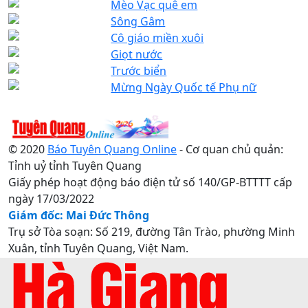
Mèo Vạc quê em
Sông Gâm
Cô giáo miền xuôi
Giọt nước
Trước biển
Mừng Ngày Quốc tế Phụ nữ
© 2020
Báo Tuyên Quang Online
- Cơ quan chủ quản:
Tỉnh uỷ tỉnh Tuyên Quang
Giấy phép hoạt động báo điện tử số 140/GP-BTTTT cấp
ngày 17/03/2022
Giám đốc: Mai Đức Thông
Trụ sở Tòa soạn: Số 219, đường Tân Trào, phường Minh
Xuân, tỉnh Tuyên Quang, Việt Nam.
Điện thoại: 0207.3822820 - 0207.3817155 / Fax:
0207.3822821 - Email:
baotuyenquang.com.vn@gmail.com