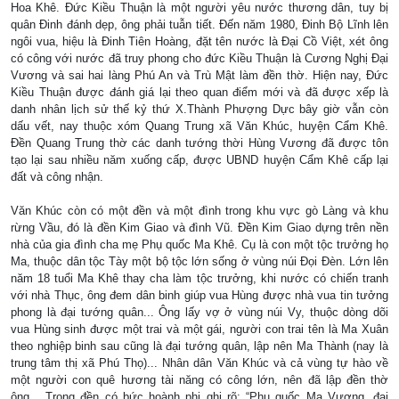
Hoa Khê. Đức Kiều Thuận là một người yêu nước thương dân, tuy bị
quân Đinh đánh dẹp, ông phải tuẫn tiết. Đến năm 1980, Đinh Bộ Lĩnh lên
ngôi vua, hiệu là Đinh Tiên Hoàng, đặt tên nước là Đại Cồ Việt, xét ông
có công với nước đã truy phong cho đức Kiều Thuận là Cương Nghị Đại
Vương và sai hai làng Phú An và Trù Mật làm đền thờ. Hiện nay, Đức
Kiều Thuận được đánh giá lại theo quan điểm mới và đã được xếp là
danh nhân lịch sử thế kỷ thứ X.Thành Phượng Dực bây giờ vẫn còn
dấu vết, nay thuộc xóm Quang Trung xã Văn Khúc, huyện Cẩm Khê.
Đền Quang Trung thờ các danh tướng thời Hùng Vương đã được tôn
tạo lại sau nhiều năm xuống cấp, được UBND huyện Cẩm Khê cấp lại
đất và công nhận.
Văn Khúc còn có một đền và một đình trong khu vực gò Làng và khu
rừng Vầu, đó là đền Kim Giao và đình Vũ. Đền Kim Giao dựng trên nền
nhà của gia đình cha mẹ Phụ quốc Ma Khê. Cụ là con một tộc trưởng họ
Ma, thuộc dân tộc Tày một bộ tộc lớn sống ở vùng núi Đọi Đèn. Lớn lên
năm 18 tuổi Ma Khê thay cha làm tộc trưởng, khi nước có chiến tranh
với nhà Thục, ông đem dân binh giúp vua Hùng được nhà vua tin tưởng
phong là đại tướng quân... Ông lấy vợ ở vùng núi Vy, thuộc dòng dõi
vua Hùng sinh được một trai và một gái, người con trai tên là Ma Xuân
theo nghiệp binh sau cũng là đại tướng quân, lập nên Ma Thành (nay là
trung tâm thị xã Phú Thọ)... Nhân dân Văn Khúc và cả vùng tự hào về
một người con quê hương tài năng có công lớn, nên đã lập đền thờ
ông... Trong đền có bức hoành phi ghi rõ: “Phụ quốc Ma Vương, đại