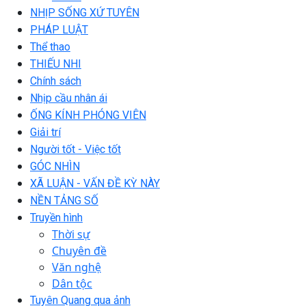
NHỊP SỐNG XỨ TUYÊN
PHÁP LUẬT
Thể thao
THIẾU NHI
Chính sách
Nhịp cầu nhân ái
ỐNG KÍNH PHÓNG VIÊN
Giải trí
Người tốt - Việc tốt
GÓC NHÌN
XÃ LUẬN - VẤN ĐỀ KỲ NÀY
NỀN TẢNG SỐ
Truyền hình
Thời sự
Chuyên đề
Văn nghệ
Dân tộc
Tuyên Quang qua ảnh