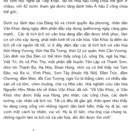
nữ sinh học nghề tại Tiệp Khắc, dự thi Hoa hậu công chúa thế giới ở
châuu, với 42 nước tham gia được tặng danh hiệu Á hậu 2 công chúa
thế giới...
Dưới sự lãnh đạo của Đảng bộ và chính quyền địa phương, nhân dân
Văn Khúc đang ngày đêm phấn đấu xây dựng quêhương ngày càng giàu
mạnh... Các di tích lịch sử văn hóa đang dần dần được khôi phục, làm
cơ sở cho xây dựng, phát triển kinh tế và văn hóa. Văn Khúc là điểm du
lịch về cội nguồn rất tốt, vì ở đây đậm đặc các di tích lịch sử văn hóa
thời Hùng Vương, thời Hai Bà Trưng, thời 12 xứ quân, thời Cần Vương.
Lên đỉnh núi Đọi Đèn có thể nhìn thấy sông Lô, sông Đà, ngã ba Hạc,
Việt Trì, thị xã Phú Thọ, một phần đất huyên Yên Lập và Thanh Sơn,
nhìn tới Thanh Ba, Hạ Hòa, Đoan Hùng, nhìn xa có thể thấy núi Tam
Đảo, núi Ba vì, Vĩnh Phúc, Sơn Tây (thuộc Hà Nội). Đầm Trúc, đầm
Chương, đầm Meo, đồi Con Tượng, ngòi Cỏ là thắng cảnh, có nhiều đặc
sản về cá tôm, chim muông, chè cọ.Nhà văn, nhà nghiên cứu văn hóa
Nguyễn Hữu Nhàn khi về thăm Văn Khúc đã nói: “Về Văn Khúc, ở Văn
Khúc như được thấy vua Hùng, phu nhân, các công chúa, các danh
tướng, các nhân vật lịch sử. Tất cả đều rất gần gũi, thân quen như thấy
họ đang cùng sống với những người dân lành hiền, thấy họ đi lại, nói
cười một cách tự nhiên, vui vẻ. Họ là tổ tiên, cha ông của chúng ta,
những người làm ra lịch sử và văn hóa, đời đời được tôn vinh”.