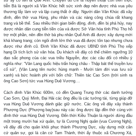
sứ ấy có tên là Quế Anh. Chuyện đó chỉ là huyền thoại còn trên thực
tiễn Bà là người xã Văn Khúc hết sức xinh đẹp nên được nhà vua yêu
thương lấy làm vợ và lập cung thất ở đây. Người dân Văn Khúc đã xây
đình, đền thờ vua Hùng, phu nhân và các nàng công chúa rất khang
trang và bề thế. Sau nhiều thời gian biến động, đình, đền bị phá hủy, nay
được nhân dân cung tiễn tiền của và được Sở Văn hóa tỉnh Phú Thọ hỗ
trợ một phần, nên đền thờ bà phu nhân Quế Anh đã được xây dựng mới
khá khang trang; còn ngôi đình lớn thờ vua đã được tôn tạo nhưng chưa
được như đình cũ. Đình Văn Khúc đã được UBND tỉnh Phú Thọ xếp
hạng Di tích lịch sử văn hóa. Du khách về đây có thể chiêm ngưỡng 10
đạo sắc phong của các vua triều Nguyễn, đọc các câu đối có nhiều ý
nghĩa như: “Văn Lang quốc hiệu trấn hùng châu - Thập bát thế truyền lưu
cổ sử”, (Văn Lang tên nước hùng mạnh - Mười tám đời vua lưu sử
xanh) và bức hoành phi với bốn chữ: Thiên tác Cao Sơn (trời sinh ra
ông Cao Sơn) tức vua Hùng Duệ Vương....
Cách đình Văn Khúc 600m, có đền Quang Trung thờ các danh tướng
Cao Sơn, Quý Minh, Đại Hải các ông đều là các tướng tài, từng giúp đỡ
vua Hùng Duệ Vương đánh giặc giữ nước. Các ông về đây xây thành
Phượng Dực (Phượng bay)sau này các ông được lập đền thờ cùng với
đình thờ vua Hùng Duệ Vương. Đến thời Kiều Thuận là người đứng đầu
một trong mười hai xứ quân, tự là Cương Nghị quân (vua Cương Nghị),
về đây đã cho quân khôi phục thành Phượng Dực, xây dựng một căn
cứ quân sự, gọi là căn cứ Tam Thành, thời ấy thuộc xã Chương Xá,