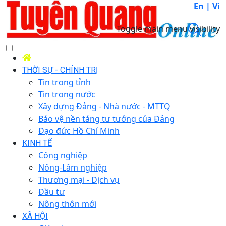
En |
Vi
Toggle main menu visibility
THỜI SỰ - CHÍNH TRỊ
Tin trong tỉnh
Tin trong nước
Xây dựng Đảng - Nhà nước - MTTQ
Bảo vệ nền tảng tư tưởng của Đảng
Đạo đức Hồ Chí Minh
KINH TẾ
Công nghiệp
Nông-Lâm nghiệp
Thương mại - Dịch vụ
Đầu tư
Nông thôn mới
XÃ HỘI