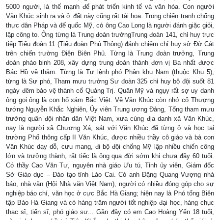
5000 người, là thế mạnh để phát triển kinh tế và văn hóa. Con người
Văn Khúc sinh ra và ở đất này cũng rất tài hoa. Trong chiến tranh chống
thực dân Pháp và đế quốc Mỹ, có ông Cao Long là người đánh giặc giỏi,
lập công to. Ông từng là Trung đoàn trưởngTrung đoàn 141, chỉ huy trực
tiếp Tiểu đoàn 11 (Tiểu đoàn Phủ Thông) đánh chiếm chỉ huy sở Đờ Cát
trên chiến trường Điện Biên Phủ. Từng là Trung đoàn trưởng, Trung
đoàn pháo binh 208, xây dựng trung đoàn thành đơn vị Ba nhất được
Bác Hồ về thăm. Từng là Tư lệnh phó Phân khu Nam (thuộc Khu 5),
từng là Sư phó, Tham mưu trưởng Sư đoàn 325 chỉ huy bộ đội suốt 81
ngày đêm bảo vệ thành cổ Quảng Trị. Quân Mỹ và ngụy rất sợ uy danh
ông gọi ông là con hổ xám Bắc Việt. Về Văn Khúc còn nhớ cố Thượng
tướng Nguyễn Khắc Nghiên, Ủy viên Trung ương Đảng, Tổng tham mưu
trưởng quân đội nhân dân Việt Nam, xưa cùng địa danh xã Văn Khúc,
nay là người xã Chương Xá, sát với Văn Khúc đã từng ở và học tại
trường Phổ thông cấp II Văn Khúc, được nhiều thầy cô giáo và bà con
Văn Khúc dạy dỗ, cưu mang, đi bộ đội chống Mỹ lập nhiều chiến công
lớn và trưởng thành, rất tiếc là ông qua đời sớm khi chưa đầy 60 tuổi.
Có thầy Cao Văn Tư, nguyên nhà giáo Ưu tú, Tỉnh ủy viên, Giám đốc
Sở Giáo dục – Đào tạo tỉnh Lào Cai. Có anh Đặng Quang Vượng nhà
báo, nhà văn (Hội Nhà văn Việt Nam), người có nhiều đóng góp cho sự
nghiệp báo chí, văn học ở cực Bắc Hà Giang; hiện nay là Phó tổng Biên
tập Báo Hà Giang và có hàng trăm người tốt nghiệp đại học, hàng chục
thạc sĩ, tiến sĩ, phó giáo sư... Gần đây có em Cao Hoàng Yến 18 tuổi,