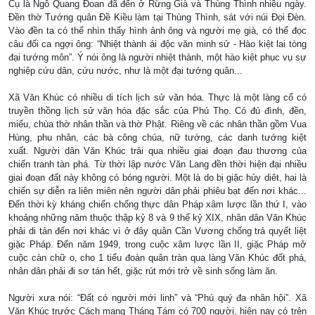
Cụ là Ngô Quang Đoan đã đến ở Rừng Già và Thùng Thình nhiều ngày.
Đền thờ Tướng quân Đề Kiều làm tại Thùng Thình, sát với núi Đọi Đèn.
Vào đền ta có thể nhìn thấy hình ảnh ông và người mẹ già, có thể đọc
câu đối ca ngợi ông: “Nhiệt thành ái độc văn minh sử - Hào kiệt lai tòng
đại tướng môn”. Ý nói ông là người nhiệt thành, một hào kiệt phục vụ sự
nghiệp cứu dân, cứu nước, như là một đại tướng quân...
Xã Văn Khúc có nhiều di tích lịch sử văn hóa. Thực là một làng cổ có
truyền thồng lịch sử văn hóa đặc sắc của Phú Thọ. Có đủ đình, đền,
miếu, chùa thờ nhân thần và thờ Phật. Riêng về các nhân thần gồm Vua
Hùng, phu nhân, các bà công chúa, nữ tướng, các danh tướng kiệt
xuất. Người dân Văn Khúc trải qua nhiều giai đoạn đau thương của
chiến tranh tàn phá. Từ thời lập nước Văn Lang đền thời hiện đại nhiều
giai đoạn đất này không có bóng người. Một là do bị giặc hủy diêt, hai là
chiến sự diễn ra liên miên nên người dân phải phiêu bạt đến nơi khác...
Đến thời kỳ kháng chiến chống thực dân Pháp xâm lược lần thứ I, vào
khoảng những năm thuộc thập kỷ 8 và 9 thế kỷ XIX, nhân dân Văn Khúc
phải di tản đến nơi khác vì ở đây quân Cần Vương chống trả quyết liệt
giặc Pháp. Đến năm 1949, trong cuộc xâm lược lần II, giặc Pháp mở
cuộc càn chữ o, cho 1 tiểu đoàn quân tràn qua làng Văn Khúc đốt phá,
nhân dân phải đi sơ tán hết, giặc rút mới trở về sinh sống làm ăn.
Người xưa nói: “Đất có người mới linh” và “Phú quý đa nhân hội”. Xã
Văn Khúc trước Cách mạng Tháng Tám có 700 người, hiện nay có trên