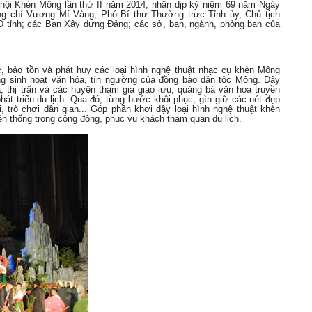
ội Khèn Mông lần thứ II năm 2014, nhân dịp kỷ niệm 69 năm Ngày
 chí Vương Mí Vàng, Phó Bí thư Thường trực Tỉnh ủy, Chủ tịch
 tỉnh; các Ban Xây dựng Đảng; các sở, ban, ngành, phòng ban của
 bảo tồn và phát huy các loại hình nghệ thuật nhạc cụ khèn Mông
ong sinh hoạt văn hóa, tín ngưỡng của đồng bào dân tộc Mông. Đây
 thị trấn và các huyện tham gia giao lưu, quảng bá văn hóa truyền
hát triển du lịch. Qua đó, từng bước khôi phục, gìn giữ các nét đẹp
 trò chơi dân gian... Góp phần khơi dậy loại hình nghệ thuật khèn
ền thống trong cộng động, phục vụ khách tham quan du lịch.