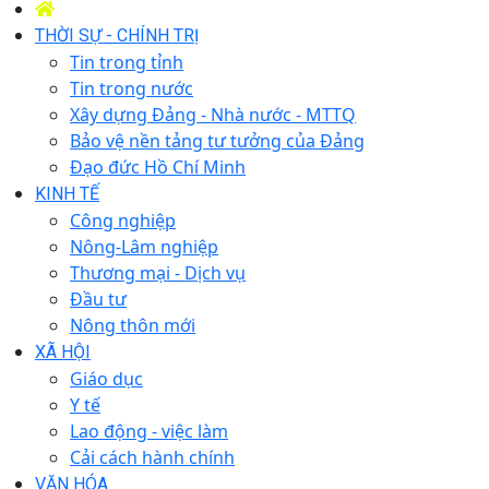
THỜI SỰ - CHÍNH TRỊ
Tin trong tỉnh
Tin trong nước
Xây dựng Đảng - Nhà nước - MTTQ
Bảo vệ nền tảng tư tưởng của Đảng
Đạo đức Hồ Chí Minh
KINH TẾ
Công nghiệp
Nông-Lâm nghiệp
Thương mại - Dịch vụ
Đầu tư
Nông thôn mới
XÃ HỘI
Giáo dục
Y tế
Lao động - việc làm
Cải cách hành chính
VĂN HÓA