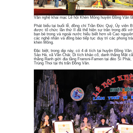
Văn nghệ khai mạc Lễ hội Khèn Mông huyện Đồng Văn lầ
Phát biểu tại buổi lễ, đồng chí Trần Đức Quý, Ủy viên
được tổ chức lần thứ II đã thể hiện sự trân trọng đối v
bạn bè trong và ngoài nước hiểu biết hơn về Cao nguyê
các nghệ nhân và đồng bào tiếp tục duy trì các phong trà
khèn Mông.
Đặc biệt, trong dịp này, có 4 di tích tại huyện Đồng Vă
Sảo Há, xã Vần Chải; Di tích khảo cổ, danh thắng Mặt cắt
thắng Ranh giới địa tầng Fransni-Famen tại đèo Sì Phài,
Trùng Thoi tại thị trấn Đồng Văn.