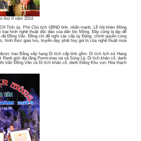
n thứ II năm 2014
 BCH Tỉnh ủy, Phó Chủ tịch UBND tỉnh, nhấn mạnh, Lễ hội khèn Mông
ới loại hình nghệ thuật độc đáo của dân tộc Mông. Đây cũng là dịp để
n đá Đồng Văn. Đồng chí đề nghị các cấp ủy Đảng, chính quyền cùng
o, hình thức giao lưu, truyền dạy phát huy giá trị của nghệ thuật múa
n được trao Bằng xếp hạng Di tích cấp tỉnh gồm: Di tích lịch sử Hang
 Ranh giới địa tầng Permi-trias tại xã Sủng Là; Di tích khảo cổ, danh
 thị trấn Đồng Văn và Di tích khảo cổ, danh thắng Khu vực Hóa thạch