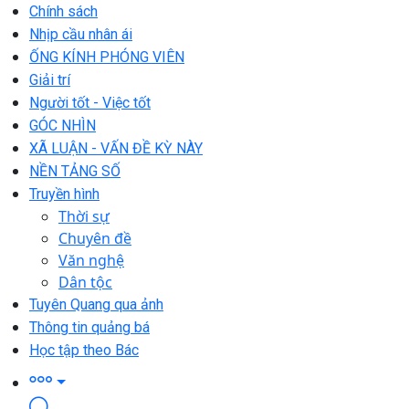
Chính sách
Nhịp cầu nhân ái
ỐNG KÍNH PHÓNG VIÊN
Giải trí
Người tốt - Việc tốt
GÓC NHÌN
XÃ LUẬN - VẤN ĐỀ KỲ NÀY
NỀN TẢNG SỐ
Truyền hình
Thời sự
Chuyên đề
Văn nghệ
Dân tộc
Tuyên Quang qua ảnh
Thông tin quảng bá
Học tập theo Bác