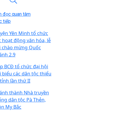
n đọc quan tâm
 tiếp
yện Yên Minh tổ chức
c hoạt động văn hóa, lễ
i chào mừng Quốc
ánh 2.9
p BCĐ tổ chức đại hội
i biểu các dân tộc thiểu
tỉnh lần thứ II
ánh thành Nhà truyền
ống dân tộc Pà Thẻn,
ôn My Bắc