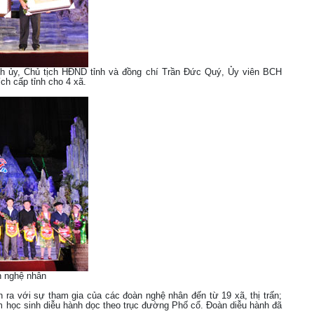
h ủy, Chủ tịch HĐND tỉnh và đồng chí Trần Đức Quý, Ủy viên BCH
ch cấp tỉnh cho 4 xã.
n nghệ nhân
n ra với sự tham gia của các đoàn nghệ nhân đến từ 19 xã, thị trấn;
m học sinh diễu hành dọc theo trục đường Phố cổ. Đoàn diễu hành đã