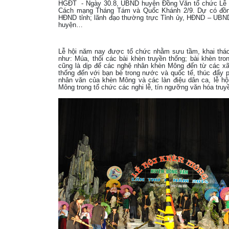
HGĐT - Ngày 30.8, UBND huyện Đồng Văn tổ chức Lễ h
Cách mạng Tháng Tám và Quốc Khánh 2/9. Dự có đồng
HĐND tỉnh; lãnh đạo thường trực Tỉnh ủy, HĐND – UBND
huyện…
Lễ hội năm nay được tổ chức nhằm sưu tầm, khai thác,
như: Múa, thổi các bài khèn truyền thống; bài khèn tr
cũng là dịp để các nghệ nhân khèn Mông đến từ các xã,
thống đến với bạn bè trong nước và quốc tế, thúc đẩy p
nhân văn của khèn Mông và các làn điệu dân ca, lễ hội,
Mông trong tổ chức các nghi lễ, tín ngưỡng văn hóa truy