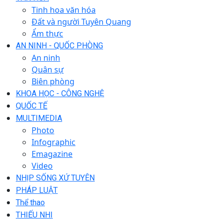
Tinh hoa văn hóa
Đất và người Tuyên Quang
Ẩm thực
AN NINH - QUỐC PHÒNG
An ninh
Quân sự
Biên phòng
KHOA HỌC - CÔNG NGHỆ
QUỐC TẾ
MULTIMEDIA
Photo
Infographic
Emagazine
Video
NHỊP SỐNG XỨ TUYÊN
PHÁP LUẬT
Thể thao
THIẾU NHI