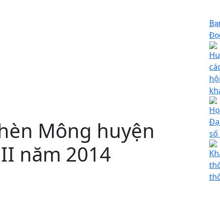
Bạ
Đọc
Hu
cá
hộ
kh
Họ
Đạ
 Khèn Mông huyện
số 
 II năm 2014
Kh
th
th