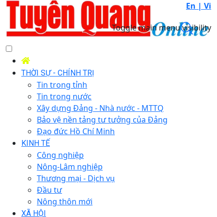
En |
Vi
Toggle main menu visibility
THỜI SỰ - CHÍNH TRỊ
Tin trong tỉnh
Tin trong nước
Xây dựng Đảng - Nhà nước - MTTQ
Bảo vệ nền tảng tư tưởng của Đảng
Đạo đức Hồ Chí Minh
KINH TẾ
Công nghiệp
Nông-Lâm nghiệp
Thương mại - Dịch vụ
Đầu tư
Nông thôn mới
XÃ HỘI