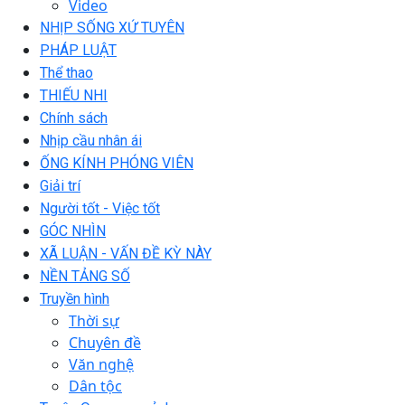
Video
NHỊP SỐNG XỨ TUYÊN
PHÁP LUẬT
Thể thao
THIẾU NHI
Chính sách
Nhịp cầu nhân ái
ỐNG KÍNH PHÓNG VIÊN
Giải trí
Người tốt - Việc tốt
GÓC NHÌN
XÃ LUẬN - VẤN ĐỀ KỲ NÀY
NỀN TẢNG SỐ
Truyền hình
Thời sự
Chuyên đề
Văn nghệ
Dân tộc