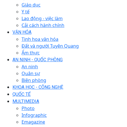
Giáo dục
Y tế
Lao động - việc làm
Cải cách hành chính
VĂN HÓA
Tinh hoa văn hóa
Đất và người Tuyên Quang
Ẩm thực
AN NINH - QUỐC PHÒNG
An ninh
Quân sự
Biên phòng
KHOA HỌC - CÔNG NGHỆ
QUỐC TẾ
MULTIMEDIA
Photo
Infographic
Emagazine