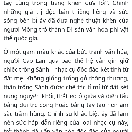
tay cũng trong tiếng khèn đưa lối”. Chính
những giá trị độc bản thiêng liêng và sức
sống bền bỉ ấy đã đưa nghệ thuật khèn của
người Mông trở thành Di sản văn hóa phi vật
thể quốc gia.
Ở một gam màu khác của bức tranh văn hóa,
người Cao Lan qua bao thế hệ vẫn gìn giữ
chiếc trống Sành - nhạc cụ độc đáo kết tinh từ
đất mẹ. Không giống trống gỗ thông thường,
thân trống Sành được chế tác tỉ mỉ từ đất sét
nung nguyên khối, thắt eo ở giữa và diễn tấu
bằng dùi tre cong hoặc bằng tay tạo nên âm
sắc trầm hùng. Chính sự khác biệt ấy đã làm
nên sức hấp dẫn riêng của loại nhạc cụ này,
trở thành dấu ấn văn hóa độc đáo của người