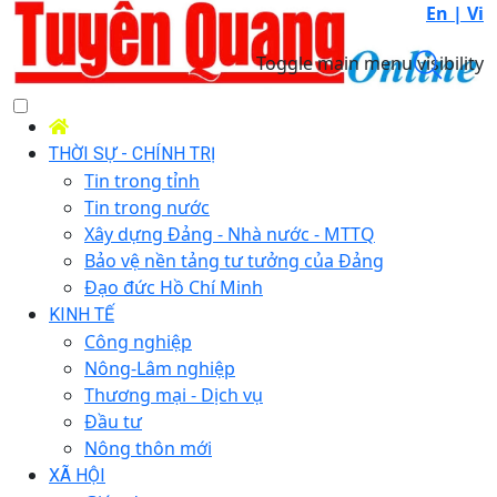
En |
Vi
Toggle main menu visibility
THỜI SỰ - CHÍNH TRỊ
Tin trong tỉnh
Tin trong nước
Xây dựng Đảng - Nhà nước - MTTQ
Bảo vệ nền tảng tư tưởng của Đảng
Đạo đức Hồ Chí Minh
KINH TẾ
Công nghiệp
Nông-Lâm nghiệp
Thương mại - Dịch vụ
Đầu tư
Nông thôn mới
XÃ HỘI