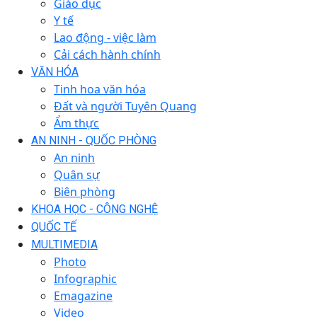
Giáo dục
Y tế
Lao động - việc làm
Cải cách hành chính
VĂN HÓA
Tinh hoa văn hóa
Đất và người Tuyên Quang
Ẩm thực
AN NINH - QUỐC PHÒNG
An ninh
Quân sự
Biên phòng
KHOA HỌC - CÔNG NGHỆ
QUỐC TẾ
MULTIMEDIA
Photo
Infographic
Emagazine
Video