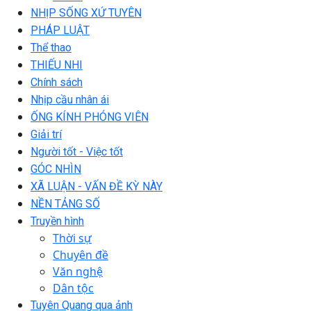
NHỊP SỐNG XỨ TUYÊN
PHÁP LUẬT
Thể thao
THIẾU NHI
Chính sách
Nhịp cầu nhân ái
ỐNG KÍNH PHÓNG VIÊN
Giải trí
Người tốt - Việc tốt
GÓC NHÌN
XÃ LUẬN - VẤN ĐỀ KỲ NÀY
NỀN TẢNG SỐ
Truyền hình
Thời sự
Chuyên đề
Văn nghệ
Dân tộc
Tuyên Quang qua ảnh