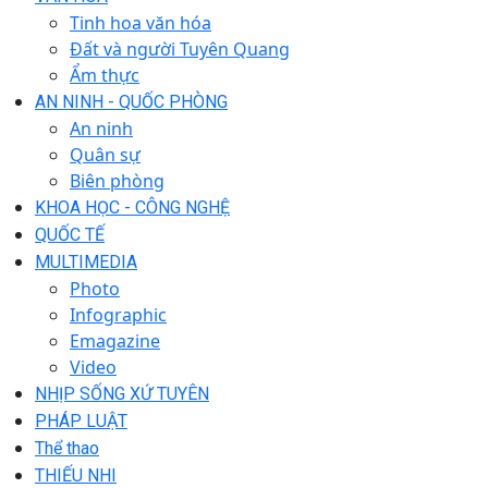
Tinh hoa văn hóa
Đất và người Tuyên Quang
Ẩm thực
AN NINH - QUỐC PHÒNG
An ninh
Quân sự
Biên phòng
KHOA HỌC - CÔNG NGHỆ
QUỐC TẾ
MULTIMEDIA
Photo
Infographic
Emagazine
Video
NHỊP SỐNG XỨ TUYÊN
PHÁP LUẬT
Thể thao
THIẾU NHI