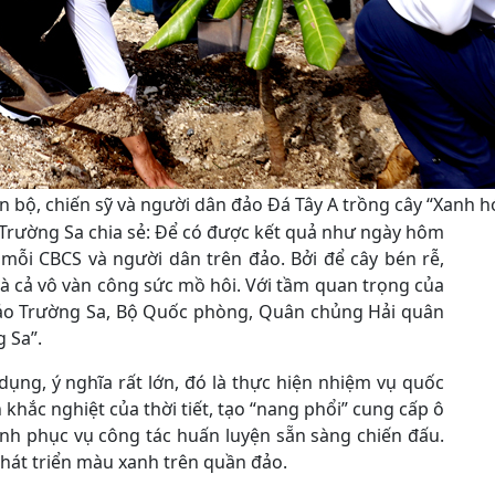
n bộ, chiến sỹ và người dân đảo Đá Tây A trồng cây “Xanh h
o Trường Sa chia sẻ: Để có được kết quả như ngày hôm
a mỗi CBCS và người dân trên đảo. Bởi để cây bén rễ,
là cả vô vàn công sức mồ hôi. Với tầm quan trọng của
 đảo Trường Sa, Bộ Quốc phòng, Quân chủng Hải quân
 Sa”.
ụng, ý nghĩa rất lớn, đó là thực hiện nhiệm vụ quốc
khắc nghiệt của thời tiết, tạo “nang phổi” cung cấp ô
ình phục vụ công tác huấn luyện sẵn sàng chiến đấu.
hát triển màu xanh trên quần đảo.