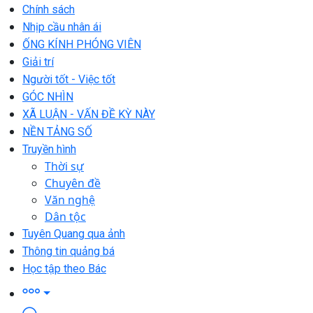
Chính sách
Nhịp cầu nhân ái
ỐNG KÍNH PHÓNG VIÊN
Giải trí
Người tốt - Việc tốt
GÓC NHÌN
XÃ LUẬN - VẤN ĐỀ KỲ NÀY
NỀN TẢNG SỐ
Truyền hình
Thời sự
Chuyên đề
Văn nghệ
Dân tộc
Tuyên Quang qua ảnh
Thông tin quảng bá
Học tập theo Bác