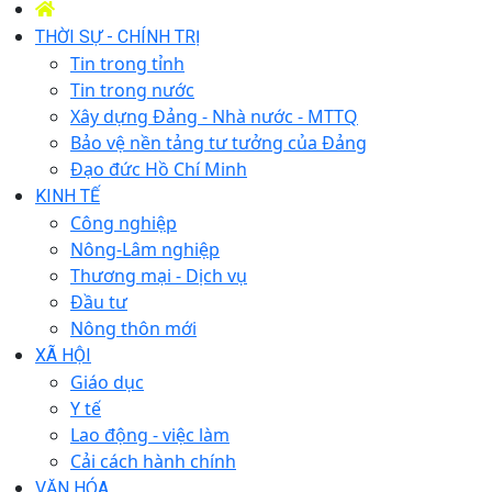
THỜI SỰ - CHÍNH TRỊ
Tin trong tỉnh
Tin trong nước
Xây dựng Đảng - Nhà nước - MTTQ
Bảo vệ nền tảng tư tưởng của Đảng
Đạo đức Hồ Chí Minh
KINH TẾ
Công nghiệp
Nông-Lâm nghiệp
Thương mại - Dịch vụ
Đầu tư
Nông thôn mới
XÃ HỘI
Giáo dục
Y tế
Lao động - việc làm
Cải cách hành chính
VĂN HÓA