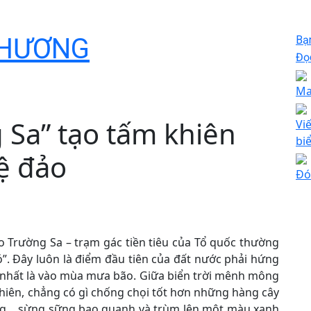
Ê HƯƠNG
Bạ
Đọc
Ma
 Sa” tạo tấm khiên
Vi
bi
ệ đảo
Đó
đảo Trường Sa – trạm gác tiền tiêu của Tổ quốc thường
ó”. Đây luôn là điểm đầu tiên của đất nước phải hứng
, nhất là vào mùa mưa bão. Giữa biển trời mênh mông
hiên, chẳng có gì chống chọi tốt hơn những hàng cây
uông… sừng sững bao quanh và trùm lên một màu xanh