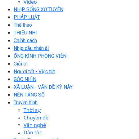
Video
NHỊP SỐNG XỨ TUYÊN
PHÁP LUẬT
Thể thao
THIẾU NHI
Chính sách
Nhịp cầu nhân ái
ỐNG KÍNH PHÓNG VIÊN
Giải trí
Người tốt - Việc tốt
GÓC NHÌN
XÃ LUẬN - VẤN ĐỀ KỲ NÀY
NỀN TẢNG SỐ
Truyền hình
Thời sự
Chuyên đề
Văn nghệ
Dân tộc