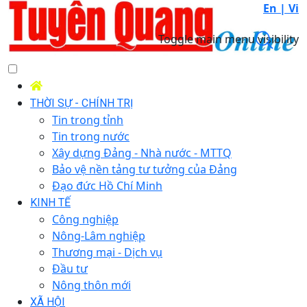
En |
Vi
Toggle main menu visibility
THỜI SỰ - CHÍNH TRỊ
Tin trong tỉnh
Tin trong nước
Xây dựng Đảng - Nhà nước - MTTQ
Bảo vệ nền tảng tư tưởng của Đảng
Đạo đức Hồ Chí Minh
KINH TẾ
Công nghiệp
Nông-Lâm nghiệp
Thương mại - Dịch vụ
Đầu tư
Nông thôn mới
XÃ HỘI