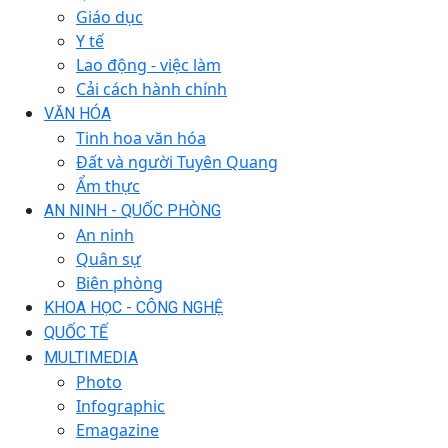
Giáo dục
Y tế
Lao động - việc làm
Cải cách hành chính
VĂN HÓA
Tinh hoa văn hóa
Đất và người Tuyên Quang
Ẩm thực
AN NINH - QUỐC PHÒNG
An ninh
Quân sự
Biên phòng
KHOA HỌC - CÔNG NGHỆ
QUỐC TẾ
MULTIMEDIA
Photo
Infographic
Emagazine