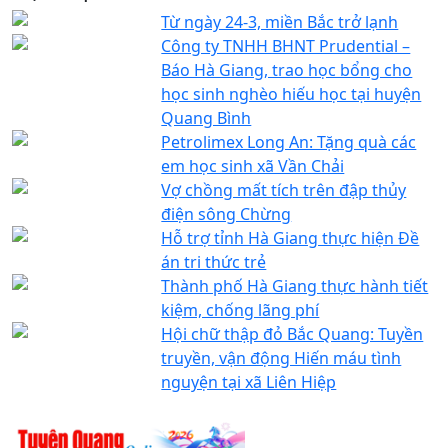
Từ ngày 24-3, miền Bắc trở lạnh
Công ty TNHH BHNT Prudential –
Báo Hà Giang, trao học bổng cho
học sinh nghèo hiếu học tại huyện
Quang Bình
Petrolimex Long An: Tặng quà các
em học sinh xã Vần Chải
Vợ chồng mất tích trên đập thủy
điện sông Chừng
Hỗ trợ tỉnh Hà Giang thực hiện Đề
án tri thức trẻ
Thành phố Hà Giang thực hành tiết
kiệm, chống lãng phí
Hội chữ thập đỏ Bắc Quang: Tuyền
truyền, vận động Hiến máu tình
nguyện tại xã Liên Hiệp