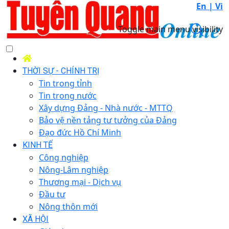
En |
Vi
Toggle main menu visibility
THỜI SỰ - CHÍNH TRỊ
Tin trong tỉnh
Tin trong nước
Xây dựng Đảng - Nhà nước - MTTQ
Bảo vệ nền tảng tư tưởng của Đảng
Đạo đức Hồ Chí Minh
KINH TẾ
Công nghiệp
Nông-Lâm nghiệp
Thương mại - Dịch vụ
Đầu tư
Nông thôn mới
XÃ HỘI