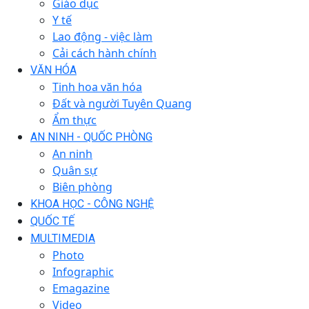
Giáo dục
Y tế
Lao động - việc làm
Cải cách hành chính
VĂN HÓA
Tinh hoa văn hóa
Đất và người Tuyên Quang
Ẩm thực
AN NINH - QUỐC PHÒNG
An ninh
Quân sự
Biên phòng
KHOA HỌC - CÔNG NGHỆ
QUỐC TẾ
MULTIMEDIA
Photo
Infographic
Emagazine
Video