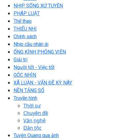
NHỊP SỐNG XỨ TUYÊN
PHÁP LUẬT
Thể thao
THIẾU NHI
Chính sách
Nhịp cầu nhân ái
ỐNG KÍNH PHÓNG VIÊN
Giải trí
Người tốt - Việc tốt
GÓC NHÌN
XÃ LUẬN - VẤN ĐỀ KỲ NÀY
NỀN TẢNG SỐ
Truyền hình
Thời sự
Chuyên đề
Văn nghệ
Dân tộc
Tuyên Quang qua ảnh