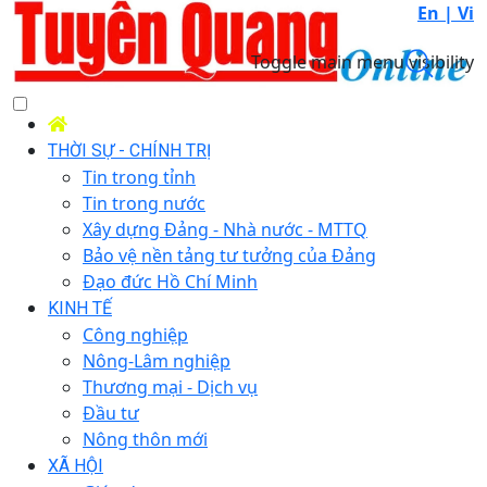
En |
Vi
Toggle main menu visibility
THỜI SỰ - CHÍNH TRỊ
Tin trong tỉnh
Tin trong nước
Xây dựng Đảng - Nhà nước - MTTQ
Bảo vệ nền tảng tư tưởng của Đảng
Đạo đức Hồ Chí Minh
KINH TẾ
Công nghiệp
Nông-Lâm nghiệp
Thương mại - Dịch vụ
Đầu tư
Nông thôn mới
XÃ HỘI