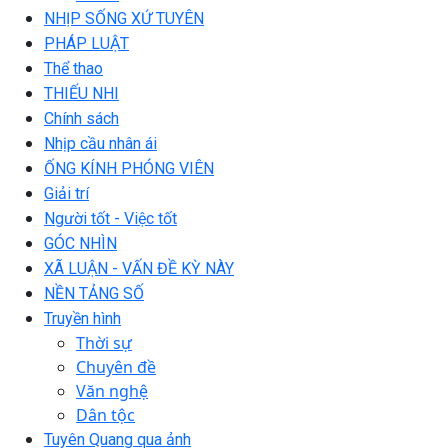
NHỊP SỐNG XỨ TUYÊN
PHÁP LUẬT
Thể thao
THIẾU NHI
Chính sách
Nhịp cầu nhân ái
ỐNG KÍNH PHÓNG VIÊN
Giải trí
Người tốt - Việc tốt
GÓC NHÌN
XÃ LUẬN - VẤN ĐỀ KỲ NÀY
NỀN TẢNG SỐ
Truyền hình
Thời sự
Chuyên đề
Văn nghệ
Dân tộc
Tuyên Quang qua ảnh