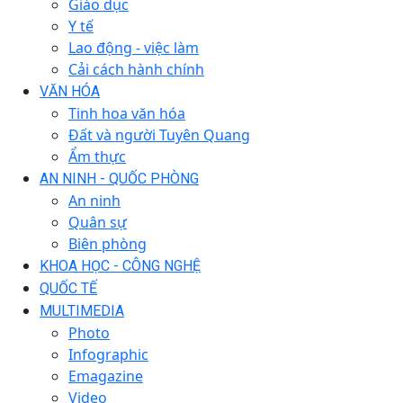
Giáo dục
Y tế
Lao động - việc làm
Cải cách hành chính
VĂN HÓA
Tinh hoa văn hóa
Đất và người Tuyên Quang
Ẩm thực
AN NINH - QUỐC PHÒNG
An ninh
Quân sự
Biên phòng
KHOA HỌC - CÔNG NGHỆ
QUỐC TẾ
MULTIMEDIA
Photo
Infographic
Emagazine
Video