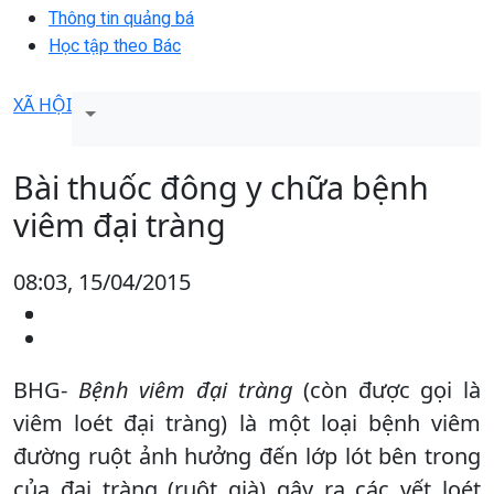
Thông tin quảng bá
Học tập theo Bác
XÃ HỘI
Bài thuốc đông y chữa bệnh
viêm đại tràng
08:03, 15/04/2015
BHG-
Bệnh viêm đại tràng
(còn được gọi là
viêm loét đại tràng) là một loại bệnh viêm
đường ruột ảnh hưởng đến lớp lót bên trong
của đại tràng (ruột già) gây ra các vết loét