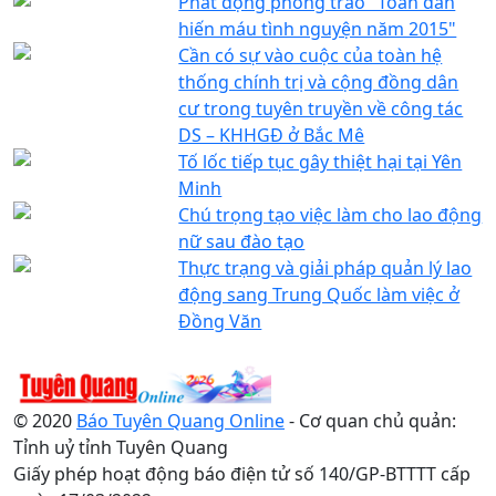
Phát động phong trào "Toàn dân
hiến máu tình nguyện năm 2015"
Cần có sự vào cuộc của toàn hệ
thống chính trị và cộng đồng dân
cư trong tuyên truyền về công tác
DS – KHHGĐ ở Bắc Mê
Tố lốc tiếp tục gây thiệt hại tại Yên
Minh
Chú trọng tạo việc làm cho lao động
nữ sau đào tạo
Thực trạng và giải pháp quản lý lao
động sang Trung Quốc làm việc ở
Đồng Văn
© 2020
Báo Tuyên Quang Online
- Cơ quan chủ quản:
Tỉnh uỷ tỉnh Tuyên Quang
Giấy phép hoạt động báo điện tử số 140/GP-BTTTT cấp