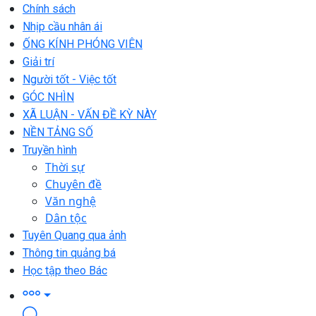
Chính sách
Nhịp cầu nhân ái
ỐNG KÍNH PHÓNG VIÊN
Giải trí
Người tốt - Việc tốt
GÓC NHÌN
XÃ LUẬN - VẤN ĐỀ KỲ NÀY
NỀN TẢNG SỐ
Truyền hình
Thời sự
Chuyên đề
Văn nghệ
Dân tộc
Tuyên Quang qua ảnh
Thông tin quảng bá
Học tập theo Bác