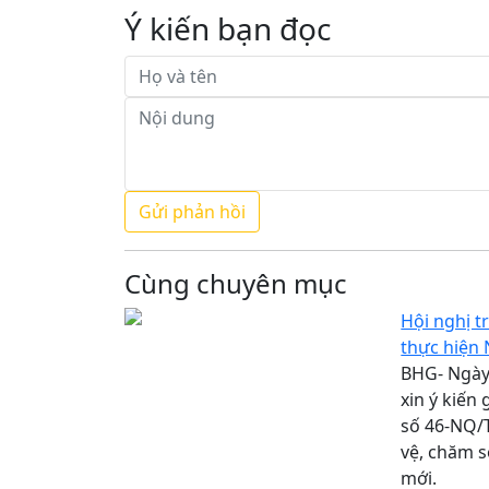
Ý kiến bạn đọc
Cùng chuyên mục
Hội nghị t
thực hiện 
BHG- Ngày 
xin ý kiến
số 46-NQ/T
vệ, chăm s
mới.