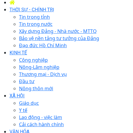
THỜI SỰ - CHÍNH TRỊ
Tin trong tỉnh
Tin trong nước
Xây dựng Đảng - Nhà nước - MTTQ
Bảo vệ nền tảng tư tưởng của Đảng
Đạo đức Hồ Chí Minh
KINH TẾ
Công nghiệp
Nông-Lâm nghiệp
Thương mại - Dịch vụ
Đầu tư
Nông thôn mới
XÃ HỘI
Giáo dục
Y tế
Lao động - việc làm
Cải cách hành chính
VĂN HÓA