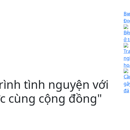
Bạ
Đọc
Bệ
ở 
Tr
ng
ho
Cầ
rình tình nguyện với
gây
đá
c cùng cộng đồng"