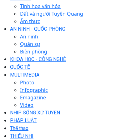
Tinh hoa văn hóa
Đất và người Tuyên Quang
Ẩm thực
AN NINH - QUỐC PHÒNG
An ninh
Quân sự
Biên phòng
KHOA HỌC - CÔNG NGHỆ
QUỐC TẾ
MULTIMEDIA
Photo
Infographic
Emagazine
Video
NHỊP SỐNG XỨ TUYÊN
PHÁP LUẬT
Thể thao
THIẾU NHI