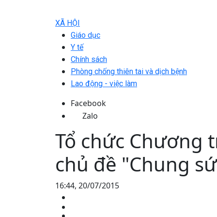
XÃ HỘI
Giáo dục
Y tế
Chính sách
Phòng chống thiên tai và dịch bệnh
Lao động - việc làm
Facebook
Zalo
Tổ chức Chương t
chủ đề "Chung sứ
16:44, 20/07/2015