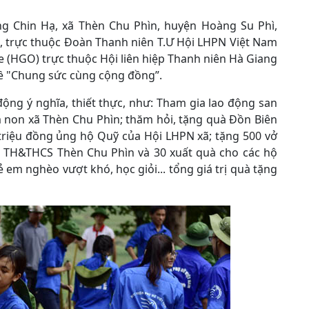
ùng Chin Hạ, xã Thèn Chu Phìn, huyện Hoàng Su Phì,
, trực thuộc Đoàn Thanh niên T.Ư Hội LHPN Việt Nam
 (HGO) trực thuộc Hội liên hiệp Thanh niên Hà Giang
đề "Chung sức cùng cộng đồng”.
ộng ý nghĩa, thiết thực, như: Tham gia lao động san
 non xã Thèn Chu Phìn; thăm hỏi, tặng quà Đồn Biên
 triệu đồng ủng hộ Quỹ của Hội LHPN xã; tặng 500 vở
ú TH&THCS Thèn Chu Phìn và 30 xuất quà cho các hộ
 em nghèo vượt khó, học giỏi... tổng giá trị quà tặng