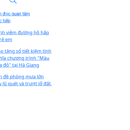
n đọc quan tâm
 tiếp
nh viêm đường hô hấp
trẻ em
ao tặng sổ tiết kiệm tình
hĩa chương trình "Màu
a đỏ" tại Hà Giang
n đề phòng mưa lớn
 lũ quét và trượt lở đất,