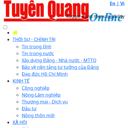
En |
Vi
Toggle main menu visibility
THỜI SỰ - CHÍNH TRỊ
Tin trong tỉnh
Tin trong nước
Xây dựng Đảng - Nhà nước - MTTQ
Bảo vệ nền tảng tư tưởng của Đảng
Đạo đức Hồ Chí Minh
KINH TẾ
Công nghiệp
Nông-Lâm nghiệp
Thương mại - Dịch vụ
Đầu tư
Nông thôn mới
XÃ HỘI