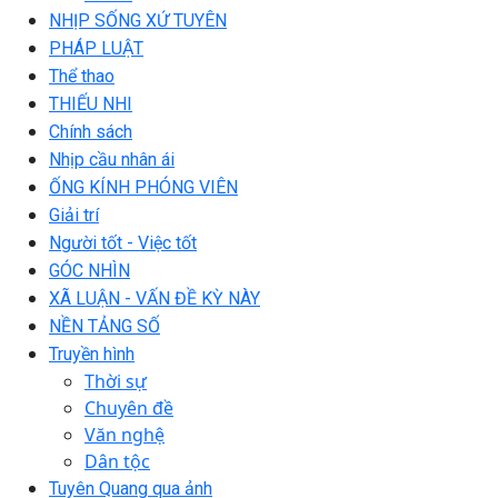
NHỊP SỐNG XỨ TUYÊN
PHÁP LUẬT
Thể thao
THIẾU NHI
Chính sách
Nhịp cầu nhân ái
ỐNG KÍNH PHÓNG VIÊN
Giải trí
Người tốt - Việc tốt
GÓC NHÌN
XÃ LUẬN - VẤN ĐỀ KỲ NÀY
NỀN TẢNG SỐ
Truyền hình
Thời sự
Chuyên đề
Văn nghệ
Dân tộc
Tuyên Quang qua ảnh