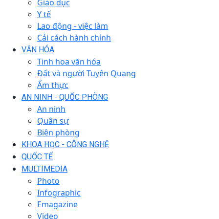
Giáo dục
Y tế
Lao động - việc làm
Cải cách hành chính
VĂN HÓA
Tinh hoa văn hóa
Đất và người Tuyên Quang
Ẩm thực
AN NINH - QUỐC PHÒNG
An ninh
Quân sự
Biên phòng
KHOA HỌC - CÔNG NGHỆ
QUỐC TẾ
MULTIMEDIA
Photo
Infographic
Emagazine
Video