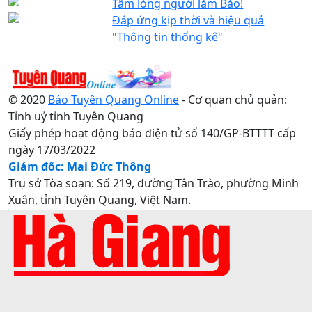
Tấm lòng người làm Báo!
Đáp ứng kịp thời và hiệu quả
"Thông tin thống kê"
© 2020
Báo Tuyên Quang Online
- Cơ quan chủ quản:
Tỉnh uỷ tỉnh Tuyên Quang
Giấy phép hoạt động báo điện tử số 140/GP-BTTTT cấp
ngày 17/03/2022
Giám đốc: Mai Đức Thông
Trụ sở Tòa soạn: Số 219, đường Tân Trào, phường Minh
Xuân, tỉnh Tuyên Quang, Việt Nam.
Điện thoại: 0207.3822820 - 0207.3817155 / Fax:
0207.3822821 - Email:
baotuyenquang.com.vn@gmail.com