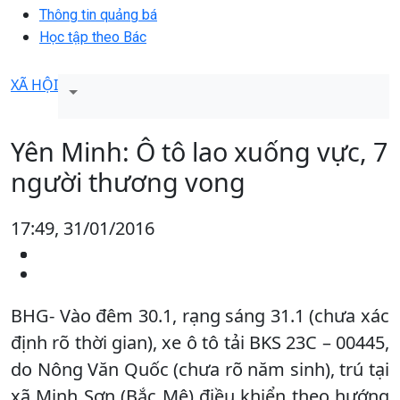
Thông tin quảng bá
Học tập theo Bác
XÃ HỘI
Yên Minh: Ô tô lao xuống vực, 7
người thương vong
17:49, 31/01/2016
BHG- Vào đêm 30.1, rạng sáng 31.1 (chưa xác
định rõ thời gian), xe ô tô tải BKS 23C – 00445,
do Nông Văn Quốc (chưa rõ năm sinh), trú tại
xã Minh Sơn (Bắc Mê) điều khiển theo hướng