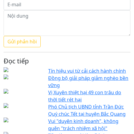
Đọc tiếp
Tín hiệu vui từ cải cách hành chính
Đồng bộ giải pháp giảm nghèo bền
vững
Vị Xuyên thiệt hại 49 con trâu do
thời tiết rét hại
Phó Chủ tịch UBND tỉnh Trần Đức
Quý chúc Tết tại huyện Bắc Quang
Vui "duyên kinh doanh", không
quên "trách nhiệm xã hội"