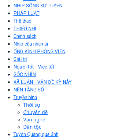
NHỊP SỐNG XỨ TUYÊN
PHÁP LUẬT
Thể thao
THIẾU NHI
Chính sách
Nhịp cầu nhân ái
ỐNG KÍNH PHÓNG VIÊN
Giải trí
Người tốt - Việc tốt
GÓC NHÌN
XÃ LUẬN - VẤN ĐỀ KỲ NÀY
NỀN TẢNG SỐ
Truyền hình
Thời sự
Chuyên đề
Văn nghệ
Dân tộc
Tuyên Quang qua ảnh