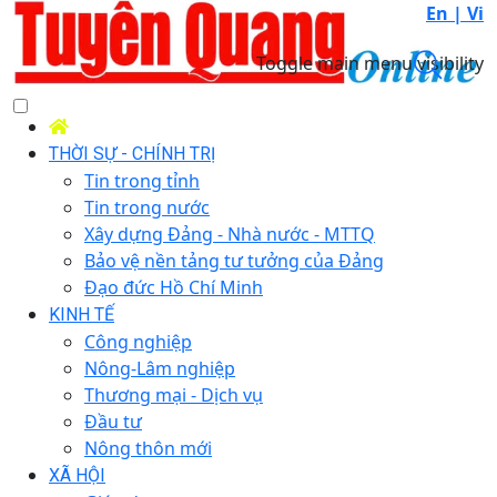
En |
Vi
Toggle main menu visibility
THỜI SỰ - CHÍNH TRỊ
Tin trong tỉnh
Tin trong nước
Xây dựng Đảng - Nhà nước - MTTQ
Bảo vệ nền tảng tư tưởng của Đảng
Đạo đức Hồ Chí Minh
KINH TẾ
Công nghiệp
Nông-Lâm nghiệp
Thương mại - Dịch vụ
Đầu tư
Nông thôn mới
XÃ HỘI