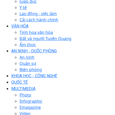
Giáo dục
Y tế
Lao động - việc làm
Cải cách hành chính
VĂN HÓA
Tinh hoa văn hóa
Đất và người Tuyên Quang
Ẩm thực
AN NINH - QUỐC PHÒNG
An ninh
Quân sự
Biên phòng
KHOA HỌC - CÔNG NGHỆ
QUỐC TẾ
MULTIMEDIA
Photo
Infographic
Emagazine
Video