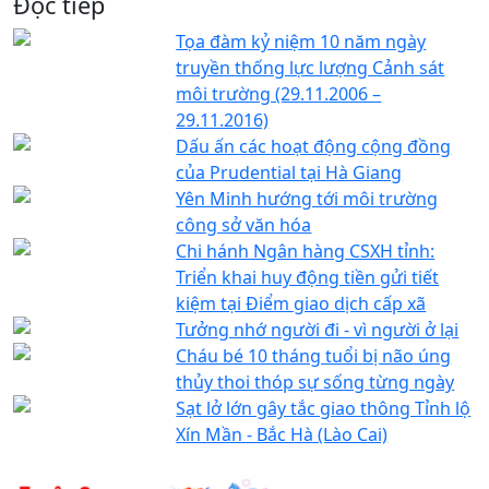
Đọc tiếp
Tọa đàm kỷ niệm 10 năm ngày
truyền thống lực lượng Cảnh sát
môi trường (29.11.2006 –
29.11.2016)
Dấu ấn các hoạt động cộng đồng
của Prudential tại Hà Giang
Yên Minh hướng tới môi trường
công sở văn hóa
Chi hánh Ngân hàng CSXH tỉnh:
Triển khai huy động tiền gửi tiết
kiệm tại Điểm giao dịch cấp xã
Tưởng nhớ người đi - vì người ở lại
Cháu bé 10 tháng tuổi bị não úng
thủy thoi thóp sự sống từng ngày
Sạt lở lớn gây tắc giao thông Tỉnh lộ
Xín Mần - Bắc Hà (Lào Cai)