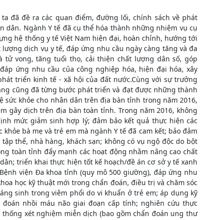
a đã đề ra các quan điểm, đường lối, chính sách về phát
ân dân. Ngành Y tế đã cụ thể hóa thành những nhiệm vụ cụ
ựng hệ thống y tế Việt Nam hiện đại, hoàn chỉnh, hướng tới
t lượng dịch vụ y tế, đáp ứng nhu cầu ngày càng tăng và đa
 tử vong, tăng tuổi thọ, cải thiện chất lượng dân số, góp
 đáp ứng nhu cầu của công nghiệp hóa, hiện đại hóa, xây
hát triển kinh tế - xã hội của đất nước.Cùng với sự trưởng
ang cũng đã từng bước phát triển và đạt được những thành
ệ sức khỏe cho nhân dân trên địa bàn tỉnh trong năm 2016,
iễm gây dịch trên địa bàn toàn tỉnh. Trong năm 2016, không
 định mức giảm sinh hợp lý; đảm bảo kết quả thực hiện các
ức khỏe bà mẹ và trẻ em mà ngành Y tế đã cam kết; bảo đảm
 tập thể, nhà hàng, khách sạn; không có vụ ngộ độc do bột
rong toàn tỉnh đẩy mạnh các hoạt động nhằm nâng cao chất
ân; triển khai thực hiện tốt kế hoạch/đề án cơ sở y tế xanh
n Bệnh viện Đa khoa tỉnh (quy mô 500 giường), đáp ứng nhu
oa học kỹ thuật mới trong chẩn đoán, điều trị và chăm sóc
áng sinh trong viêm phổi do vi khuẩn ở trẻ em; áp dụng kỹ
n đoán nhồi máu não giai đoạn cấp tính; nghiên cứu thực
Hệ thống xét nghiệm miễn dịch (bao gồm chẩn đoán ung thư