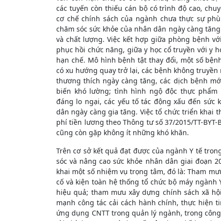
các tuyến còn thiếu cán bộ có trình độ cao, chu
cơ chế chính sách của ngành chưa thực sự ph
chăm sóc sức khỏe của nhân dân ngày càng tăng 
và chất lượng. Việc kết hợp giữa phòng bệnh vớ
phục hồi chức năng, giữa y học cổ truyền với y h
hạn chế. Mô hình bệnh tật thay đổi, một số bện
có xu hướng quay trở lại, các bệnh không truyền 
thương thích ngày càng tăng, các dịch bệnh mới
biến khó lường; tình hình ngộ độc thực phẩm 
đáng lo ngại, các yếu tố tác động xấu đến sức 
dân ngày càng gia tăng. Việc tổ chức triển khai
phí tiền lương theo Thông tư số 37/2015/TT-BYT-
cũng còn gặp không ít những khó khăn.
Trên cơ sở kết quả đạt được của ngành Y tế tron
sóc và nâng cao sức khỏe nhân dân giai đoạn 2
khai một số nhiệm vụ trọng tâm, đó là: Tham mư
cố và kiện toàn hệ thống tổ chức bộ máy ngành
hiệu quả; tham mưu xây dựng chính sách xã hội 
mạnh công tác cải cách hành chính, thực hiện ti
ứng dụng CNTT trong quản lý ngành, trong công 