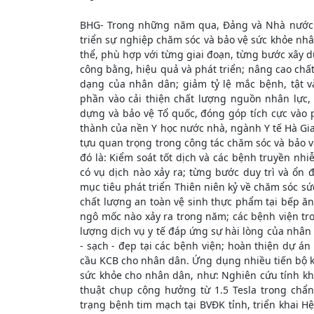
BHG- Trong những năm qua, Đảng và Nhà nước t
triển sự nghiệp chăm sóc và bảo vệ sức khỏe nh
thể, phù hợp với từng giai đoạn, từng bước xây d
công bằng, hiệu quả và phát triển; nâng cao chấ
dạng của nhân dân; giảm tỷ lệ mắc bệnh, tật và
phần vào cải thiện chất lượng nguồn nhân lực,
dựng và bảo vệ Tổ quốc, đóng góp tích cực vào p
thành của nền Y học nước nhà, ngành Y tế Hà Gi
tựu quan trọng trong công tác chăm sóc và bảo v
đó là: Kiểm soát tốt dịch và các bệnh truyền nh
có vụ dịch nào xảy ra; từng bước duy trì và ổn
mục tiêu phát triển Thiên niên kỷ về chăm sóc s
chất lượng an toàn vệ sinh thực phẩm tại bếp ăn
ngô mốc nào xảy ra trong năm; các bệnh viện t
lượng dịch vụ y tế đáp ứng sự hài lòng của nhân d
- sạch - đẹp tại các bệnh viện; hoàn thiện dự á
cầu KCB cho nhân dân. Ứng dụng nhiều tiến bộ kh
sức khỏe cho nhân dân, như: Nghiên cứu tính kh
thuật chụp cộng hưởng từ 1.5 Tesla trong chẩ
trạng bệnh tim mạch tại BVĐK tỉnh, triển khai 