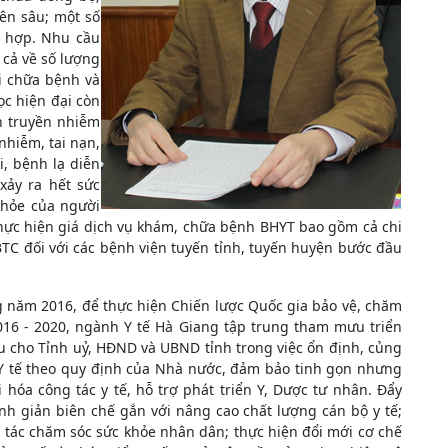
yên sâu; một số
ù hợp. Nhu cầu
cả về số lượng
i chữa bệnh và
ọc hiện đại còn
h truyền nhiễm
nhiễm, tai nạn,
, bệnh lạ diễn
xảy ra hết sức
khỏe của người
 thực hiện giá dịch vụ khám, chữa bệnh BHYT bao gồm cả chi
BTC đối với các bệnh viện tuyến tỉnh, tuyến huyện bước đầu
g năm 2016, để thực hiện Chiến lược Quốc gia bảo vệ, chăm
016 - 2020, ngành Y tế Hà Giang tập trung tham mưu triển
u cho Tỉnh uỷ, HĐND và UBND tỉnh trong việc ổn định, củng
 Y tế theo quy định của Nhà nước, đảm bảo tinh gọn nhưng
hóa công tác y tế, hỗ trợ phát triển Y, Dược tư nhân. Đẩy
nh giản biên chế gắn với nâng cao chất lượng cán bộ y tế;
tác chăm sóc sức khỏe nhân dân; thực hiện đổi mới cơ chế