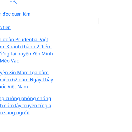
n đọc quan tâm
 tiếp
p đoàn Prudential Việt
m: Khánh thành 2 điểm
ường tại huyện Yên Minh
 Mèo Vạc
yện Xín Mần: Tọa đàm
 niệm 62 năm Ngày Thầy
uốc Việt Nam
ng cường phòng chống
ch cúm lây truyền từ gia
m sang người