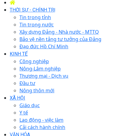
THỜI SỰ - CHÍNH TRỊ
Tin trong tỉnh
Tin trong nước
Xây dựng Đảng - Nhà nước - MTTQ
Bảo vệ nền tảng tư tưởng của Đảng
Đạo đức Hồ Chí Minh
KINH TẾ
Công nghiệp
Nông-Lâm nghiệp
Thương mại - Dịch vụ
Đầu tư
Nông thôn mới
XÃ HỘI
Giáo dục
Y tế
Lao động - việc làm
Cải cách hành chính
VĂN HÓA