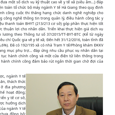
ưa một số dịch vụ kỹ thuật cao về y tế xã (siêu âm...) đáp
n toàn tổ chức bộ máy ngành Y tế Hà Giang theo quy định
hành công cuộc thi thăng hạng chức danh nghề nghiệp cho
ng công nghệ thông tin trong quản lý, điều hành công tác y
liệu thanh toán BHYT (213/213 cơ sở) góp phần thực hiện tốt
 thuận lợi cho nhân dân. Triển khai thực hiện giá dịch vụ
 lương theo Thông tư số 37/2015/TT-BYT-BTC (Kể từ ngày
iêu chí Quốc gia về y tế xã; Đến hết 31/12/2016, toàn tỉnh đã
(86,6%). Đã có 192/195 xã có nhà Trạm Y tế/Phòng khám ĐKKV
hạng mục phụ trợ... đáp ứng nhu cầu phục vụ nhân dân tại
ủ tục hành chính công và một cửa điện tử liên thông trong
ục hành chính công đảm bảo rút ngắn thời gian chờ đợi của
ợc, ngành Y tế
hăn, thách thức
ế ở địa phương
chế hoạt động;
iển y tế cơ sở,
ược hưởng dịch
 của ngành Y tế
ị chưa đồng bộ;