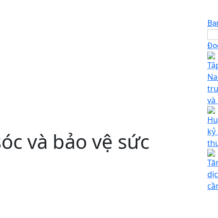
Bạ
Đọc
Tậ
Na
tr
và
Hu
kỷ
óc và bảo vệ sức
th
Tă
dị
cầ