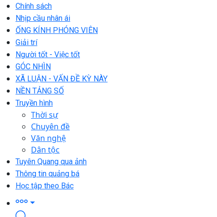
Chính sách
Nhịp cầu nhân ái
ỐNG KÍNH PHÓNG VIÊN
Giải trí
Người tốt - Việc tốt
GÓC NHÌN
XÃ LUẬN - VẤN ĐỀ KỲ NÀY
NỀN TẢNG SỐ
Truyền hình
Thời sự
Chuyên đề
Văn nghệ
Dân tộc
Tuyên Quang qua ảnh
Thông tin quảng bá
Học tập theo Bác