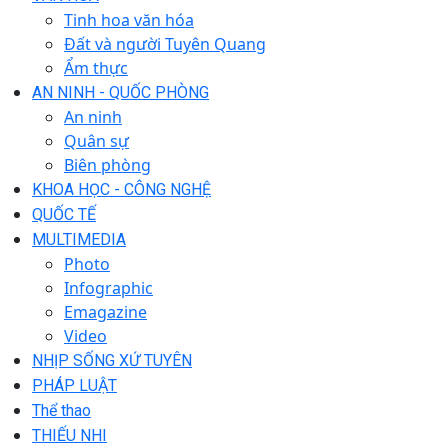
Tinh hoa văn hóa
Đất và người Tuyên Quang
Ẩm thực
AN NINH - QUỐC PHÒNG
An ninh
Quân sự
Biên phòng
KHOA HỌC - CÔNG NGHỆ
QUỐC TẾ
MULTIMEDIA
Photo
Infographic
Emagazine
Video
NHỊP SỐNG XỨ TUYÊN
PHÁP LUẬT
Thể thao
THIẾU NHI