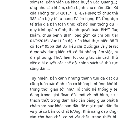
sớm) tại Bệnh viện Đa khoa huyện Bắc Quang...; đ
ứng nhu cầu khám, chữa bệnh cho nhân dân. Kiệ
của Thông tư 51/2015/TTLT-BYT-BNV; tổ chức t
382 cán bộ y tế từ hạng IV lên hạng III. Ứng dụ
tế trên địa bàn toàn tỉnh; kết nối liên thông dữ 
quy trình giám định, thanh quyết toán BHYT được
khám, chữa bệnh BHYT bao gồm cả chi phí tiền
01/9/2016). Vượt tiến độ triển khai thực hiện Bộ T
có 169/195 xã đạt Bộ Tiêu chí Quốc gia về y tế 
được xây dựng kiên cố, có đủ phòng làm việc, 
địa phương. Thực hiện tốt công tác cải cách th
việc giải quyết các chế độ, chính sách và thủ t
công dân...
Tuy nhiên, bên cạnh những thành tựu đã đạt đư
cũng luôn xác định còn có không ít những khó k
trong thời gian tới như: Tổ chức hệ thống y t
đang trong giai đoạn đổi mới về mô hình, cơ 
thách thức trong đảm bảo cân bằng giữa phát tr
chăm sóc sức khỏe ban đầu để mọi người dân đ
vụ y tế cơ bản có chất lượng. Khả năng đáp ứng
vẫn còn hạn chế, cơ sở vật chất, trang thiết b