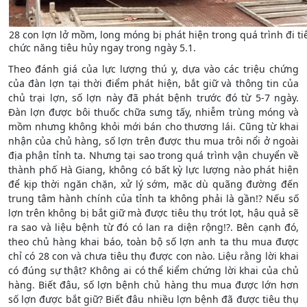
28 con lợn lở mồm, long móng bị phát hiện trong quá trình đi t
chức năng tiêu hủy ngay trong ngày 5.1.
Theo đánh giá của lực lượng thú y, dựa vào các triệu chứng
của đàn lợn tại thời điểm phát hiện, bắt giữ và thông tin của
chủ trại lợn, số lợn này đã phát bệnh trước đó từ 5-7 ngày.
Đàn lợn được bôi thuốc chữa sưng tấy, nhiễm trùng móng và
mồm nhưng không khỏi mới bán cho thương lái. Cũng từ khai
nhận của chủ hàng, số lợn trên được thu mua trôi nổi ở ngoài
địa phận tỉnh ta. Nhưng tại sao trong quá trình vận chuyển về
thành phố Hà Giang, không có bất kỳ lực lượng nào phát hiện
để kịp thời ngăn chặn, xử lý sớm, mặc dù quãng đường đến
trung tâm hành chính của tỉnh ta không phải là gần!? Nếu số
lợn trên không bị bắt giữ mà được tiêu thụ trót lọt, hậu quả sẽ
ra sao và liệu bệnh từ đó có lan ra diện rộng!?. Bên cạnh đó,
theo chủ hàng khai báo, toàn bộ số lợn anh ta thu mua được
chỉ có 28 con và chưa tiêu thụ được con nào. Liệu rằng lời khai
có đúng sự thật? Không ai có thể kiểm chứng lời khai của chủ
hàng. Biết đâu, số lợn bệnh chủ hàng thu mua được lớn hơn
số lợn được bắt giữ? Biết đâu nhiều lợn bệnh đã được tiêu thụ