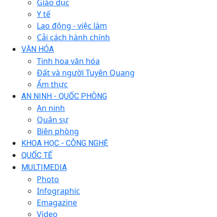
Giáo dục
Y tế
Lao động - việc làm
Cải cách hành chính
VĂN HÓA
Tinh hoa văn hóa
Đất và người Tuyên Quang
Ẩm thực
AN NINH - QUỐC PHÒNG
An ninh
Quân sự
Biên phòng
KHOA HỌC - CÔNG NGHỆ
QUỐC TẾ
MULTIMEDIA
Photo
Infographic
Emagazine
Video