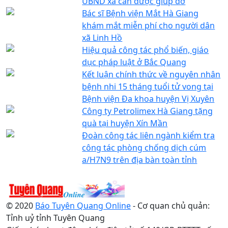
UBND xã cần được giúp đỡ
Bác sĩ Bệnh viện Mắt Hà Giang
khám mắt miễn phí cho người dân
xã Linh Hồ
Hiệu quả công tác phổ biến, giáo
dục pháp luật ở Bắc Quang
Kết luận chính thức về nguyên nhân
bệnh nhi 15 tháng tuổi tử vong tại
Bệnh viện Đa khoa huyện Vị Xuyên
Công ty Petrolimex Hà Giang tặng
quà tại huyện Xín Mần
Đoàn công tác liên ngành kiểm tra
công tác phòng chống dịch cúm
a/H7N9 trên địa bàn toàn tỉnh
© 2020
Báo Tuyên Quang Online
- Cơ quan chủ quản:
Tỉnh uỷ tỉnh Tuyên Quang