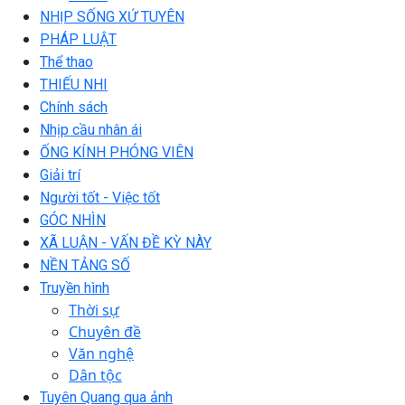
NHỊP SỐNG XỨ TUYÊN
PHÁP LUẬT
Thể thao
THIẾU NHI
Chính sách
Nhịp cầu nhân ái
ỐNG KÍNH PHÓNG VIÊN
Giải trí
Người tốt - Việc tốt
GÓC NHÌN
XÃ LUẬN - VẤN ĐỀ KỲ NÀY
NỀN TẢNG SỐ
Truyền hình
Thời sự
Chuyên đề
Văn nghệ
Dân tộc
Tuyên Quang qua ảnh