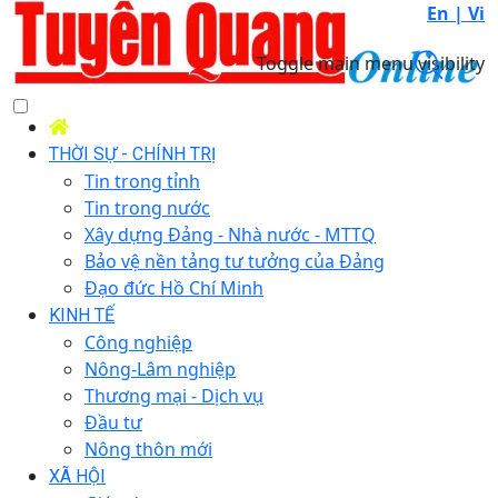
En |
Vi
Toggle main menu visibility
THỜI SỰ - CHÍNH TRỊ
Tin trong tỉnh
Tin trong nước
Xây dựng Đảng - Nhà nước - MTTQ
Bảo vệ nền tảng tư tưởng của Đảng
Đạo đức Hồ Chí Minh
KINH TẾ
Công nghiệp
Nông-Lâm nghiệp
Thương mại - Dịch vụ
Đầu tư
Nông thôn mới
XÃ HỘI