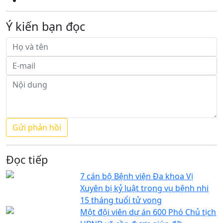
Ý kiến bạn đọc
Đọc tiếp
7 cán bộ Bệnh viện Đa khoa Vị
Xuyên bị kỷ luật trong vụ bệnh nhi
15 tháng tuổi tử vong
Một đội viên dự án 600 Phó Chủ tịch