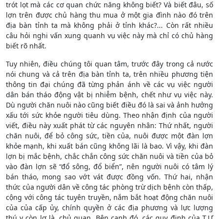
trót lọt mà các cơ quan chức năng không biết? Và biết đâu, số
lợn trên được chủ hàng thu mua ở một gia đình nào đó trên
địa bàn tỉnh ta mà không phải ở tỉnh khác?... Còn rất nhiều
câu hỏi nghi vấn xung quanh vụ việc này mà chỉ có chủ hàng
biết rõ nhất.
Tuy nhiên, điều chúng tôi quan tâm, trước đây trong cả nước
nói chung và cả trên địa bàn tỉnh ta, trên nhiều phương tiện
thông tin đại chúng đã từng phản ánh về các vụ việc người
dân bán tháo động vật bị nhiễm bệnh, chết như vụ việc này.
Dù người chăn nuôi nào cũng biết điều đó là sai và ảnh hưởng
xấu tới sức khỏe người tiêu dùng. Theo nhận định của người
viết, điều này xuất phát từ các nguyên nhân: Thứ nhất, người
chăn nuôi, để bỏ công sức, tiền của, nuôi được một đàn lợn
khỏe mạnh, khi xuất bán cũng không lãi là bao. Vì vậy, khi đàn
lợn bị mắc bệnh, chắc chắn công sức chăn nuôi và tiền của bỏ
vào đàn lợn sẽ “đổ sông, đổ biển”, nên người nuôi có tâm lý
bán tháo, mong sao vớt vát được đồng vốn. Thứ hai, nhận
thức của người dân về công tác phòng trừ dịch bệnh còn thấp,
cộng với công tác tuyên truyền, nắm bắt hoạt động chăn nuôi
của của cấp ủy, chính quyền ở các địa phương và lực lượng
thú y còn lơ là, chủ quan. Bên cạnh đó, các quy định của T.Ư