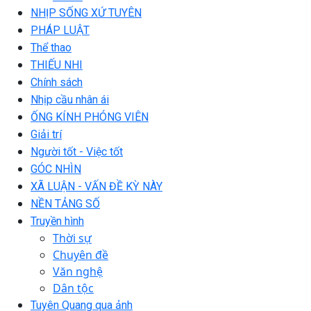
NHỊP SỐNG XỨ TUYÊN
PHÁP LUẬT
Thể thao
THIẾU NHI
Chính sách
Nhịp cầu nhân ái
ỐNG KÍNH PHÓNG VIÊN
Giải trí
Người tốt - Việc tốt
GÓC NHÌN
XÃ LUẬN - VẤN ĐỀ KỲ NÀY
NỀN TẢNG SỐ
Truyền hình
Thời sự
Chuyên đề
Văn nghệ
Dân tộc
Tuyên Quang qua ảnh