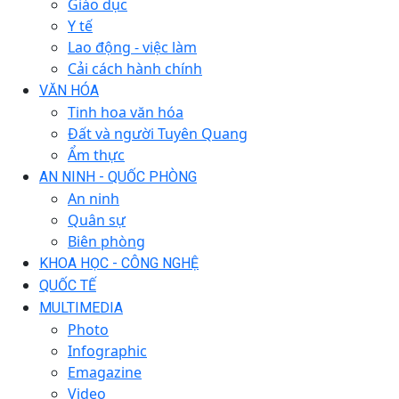
Giáo dục
Y tế
Lao động - việc làm
Cải cách hành chính
VĂN HÓA
Tinh hoa văn hóa
Đất và người Tuyên Quang
Ẩm thực
AN NINH - QUỐC PHÒNG
An ninh
Quân sự
Biên phòng
KHOA HỌC - CÔNG NGHỆ
QUỐC TẾ
MULTIMEDIA
Photo
Infographic
Emagazine
Video