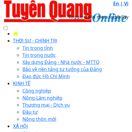
En |
Vi
Toggle main menu visibility
THỜI SỰ - CHÍNH TRỊ
Tin trong tỉnh
Tin trong nước
Xây dựng Đảng - Nhà nước - MTTQ
Bảo vệ nền tảng tư tưởng của Đảng
Đạo đức Hồ Chí Minh
KINH TẾ
Công nghiệp
Nông-Lâm nghiệp
Thương mại - Dịch vụ
Đầu tư
Nông thôn mới
XÃ HỘI