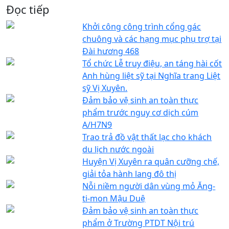
Đọc tiếp
Khởi công công trình cổng gác
chuông và các hạng mục phụ trợ tại
Đài hương 468
Tổ chức Lễ truy điệu, an táng hài cốt
Anh hùng liệt sỹ tại Nghĩa trang Liệt
sỹ Vị Xuyên.
Đảm bảo vệ sinh an toàn thực
phẩm trước nguy cơ dịch cúm
A/H7N9
Trao trả đồ vật thất lạc cho khách
du lịch nước ngoài
Huyện Vị Xuyên ra quân cưỡng chế,
giải tỏa hành lang đô thị
Nỗi niềm người dân vùng mỏ Ăng-
ti-mon Mậu Duệ
Đảm bảo vệ sinh an toàn thực
phẩm ở Trường PTDT Nội trú