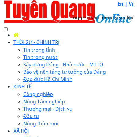
En |
Vi
Toggle main menu visibility
THỜI SỰ - CHÍNH TRỊ
Tin trong tỉnh
Tin trong nước
Xây dựng Đảng - Nhà nước - MTTQ
Bảo vệ nền tảng tư tưởng của Đảng
Đạo đức Hồ Chí Minh
KINH TẾ
Công nghiệp
Nông-Lâm nghiệp
Thương mại - Dịch vụ
Đầu tư
Nông thôn mới
XÃ HỘI