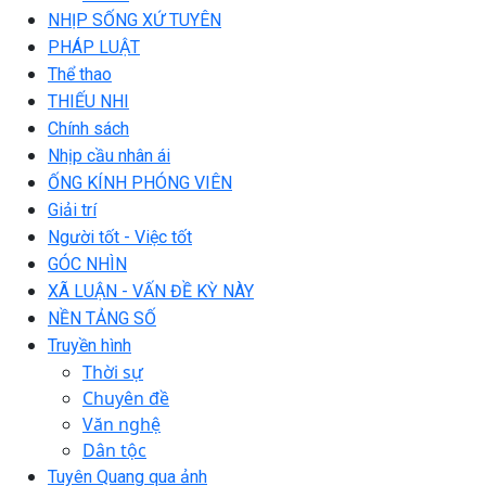
NHỊP SỐNG XỨ TUYÊN
PHÁP LUẬT
Thể thao
THIẾU NHI
Chính sách
Nhịp cầu nhân ái
ỐNG KÍNH PHÓNG VIÊN
Giải trí
Người tốt - Việc tốt
GÓC NHÌN
XÃ LUẬN - VẤN ĐỀ KỲ NÀY
NỀN TẢNG SỐ
Truyền hình
Thời sự
Chuyên đề
Văn nghệ
Dân tộc
Tuyên Quang qua ảnh