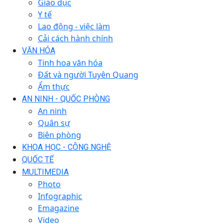
Giáo dục
Y tế
Lao động - việc làm
Cải cách hành chính
VĂN HÓA
Tinh hoa văn hóa
Đất và người Tuyên Quang
Ẩm thực
AN NINH - QUỐC PHÒNG
An ninh
Quân sự
Biên phòng
KHOA HỌC - CÔNG NGHỆ
QUỐC TẾ
MULTIMEDIA
Photo
Infographic
Emagazine
Video