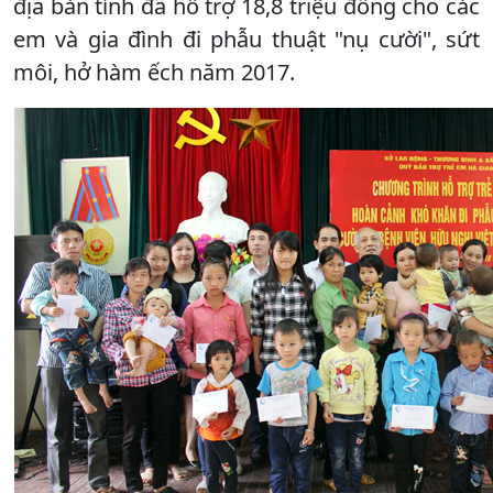
địa bàn tỉnh đã hỗ trợ 18,8 triệu đồng cho các
em và gia đình đi phẫu thuật "nụ cười", sứt
môi, hở hàm ếch năm 2017.