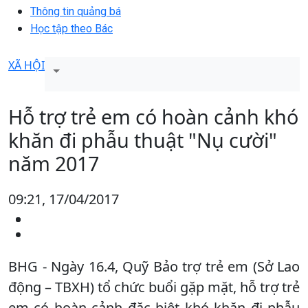
Thông tin quảng bá
Học tập theo Bác
XÃ HỘI
Hỗ trợ trẻ em có hoàn cảnh khó
khăn đi phẫu thuật "Nụ cười"
năm 2017
09:21, 17/04/2017
BHG - Ngày 16.4, Quỹ Bảo trợ trẻ em (Sở Lao
động – TBXH) tổ chức buổi gặp mặt, hỗ trợ trẻ
em có hoàn cảnh đặc biệt khó khăn đi phẫu