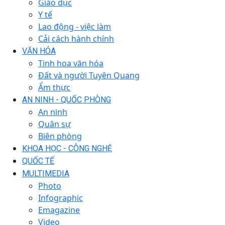
Giáo dục
Y tế
Lao động - việc làm
Cải cách hành chính
VĂN HÓA
Tinh hoa văn hóa
Đất và người Tuyên Quang
Ẩm thực
AN NINH - QUỐC PHÒNG
An ninh
Quân sự
Biên phòng
KHOA HỌC - CÔNG NGHỆ
QUỐC TẾ
MULTIMEDIA
Photo
Infographic
Emagazine
Video