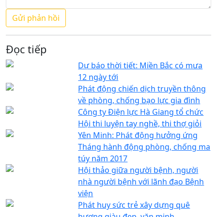
Đọc tiếp
Dự báo thời tiết: Miền Bắc có mưa
12 ngày tới
Phát động chiến dịch truyền thông
về phòng, chống bạo lực gia đình
Công ty Điện lực Hà Giang tổ chức
Hội thi luyện tay nghề, thi thợ giỏi
Yên Minh: Phát động hưởng ứng
Tháng hành động phòng, chống ma
túy năm 2017
Hội thảo giữa người bệnh, người
nhà người bệnh với lãnh đạo Bệnh
viện
Phát huy sức trẻ xây dựng quê
hương giàu đẹp, văn minh