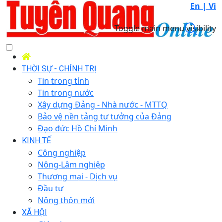
En |
Vi
Toggle main menu visibility
THỜI SỰ - CHÍNH TRỊ
Tin trong tỉnh
Tin trong nước
Xây dựng Đảng - Nhà nước - MTTQ
Bảo vệ nền tảng tư tưởng của Đảng
Đạo đức Hồ Chí Minh
KINH TẾ
Công nghiệp
Nông-Lâm nghiệp
Thương mại - Dịch vụ
Đầu tư
Nông thôn mới
XÃ HỘI