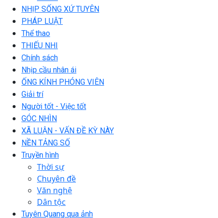
NHỊP SỐNG XỨ TUYÊN
PHÁP LUẬT
Thể thao
THIẾU NHI
Chính sách
Nhịp cầu nhân ái
ỐNG KÍNH PHÓNG VIÊN
Giải trí
Người tốt - Việc tốt
GÓC NHÌN
XÃ LUẬN - VẤN ĐỀ KỲ NÀY
NỀN TẢNG SỐ
Truyền hình
Thời sự
Chuyên đề
Văn nghệ
Dân tộc
Tuyên Quang qua ảnh