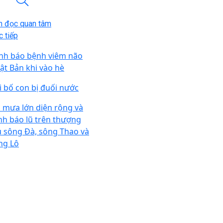
n đọc quan tâm
 tiếp
nh báo bệnh viêm não
ật Bản khi vào hè
i bố con bị đuối nước
n mưa lớn diện rộng và
nh báo lũ trên thượng
u sông Đà, sông Thao và
ng Lô