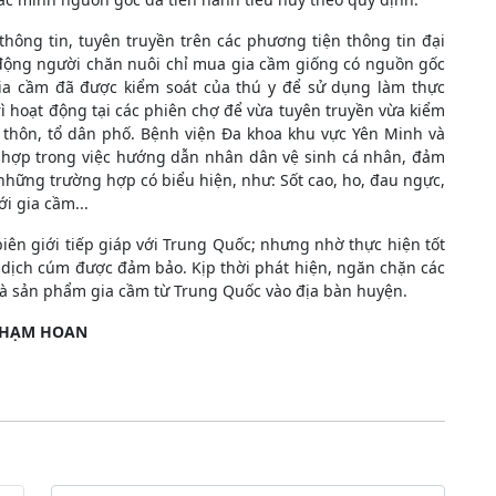
hông tin, tuyên truyền trên các phương tiện thông tin đại
động người chăn nuôi chỉ mua gia cầm giống có nguồn gốc
a cầm đã được kiểm soát của thú y để sử dụng làm thực
ì hoạt động tại các phiên chợ để vừa tuyên truyền vừa kiểm
c thôn, tổ dân phố. Bệnh viện Đa khoa khu vực Yên Minh và
i hợp trong việc hướng dẫn nhân dân vệ sinh cá nhân, đảm
hững trường hợp có biểu hiện, như: Sốt cao, ho, đau ngực,
i gia cầm...
biên giới tiếp giáp với Trung Quốc; nhưng nhờ thực hiện tốt
 dịch cúm được đảm bảo. Kịp thời phát hiện, ngăn chặn các
và sản phẩm gia cầm từ Trung Quốc vào địa bàn huyện.
HẠM HOAN