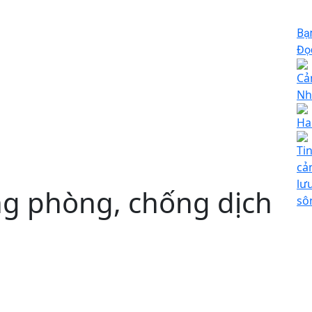
Bạ
Đọc
Cả
Nh
Ha
Ti
cả
lư
g phòng, chống dịch
sô