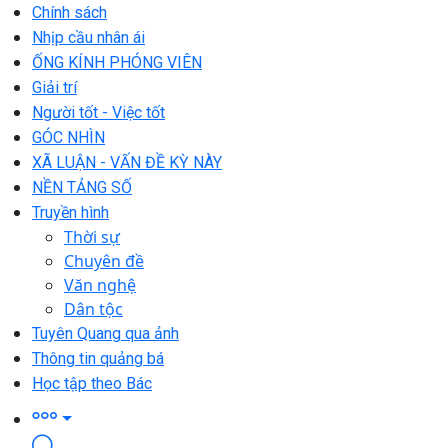
Chính sách
Nhịp cầu nhân ái
ỐNG KÍNH PHÓNG VIÊN
Giải trí
Người tốt - Việc tốt
GÓC NHÌN
XÃ LUẬN - VẤN ĐỀ KỲ NÀY
NỀN TẢNG SỐ
Truyền hình
Thời sự
Chuyên đề
Văn nghệ
Dân tộc
Tuyên Quang qua ảnh
Thông tin quảng bá
Học tập theo Bác