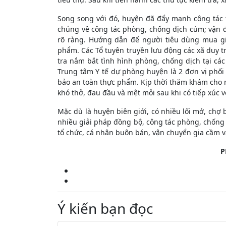
Song song với đó, huyện đã đẩy mạnh công tác t
chúng về công tác phòng, chống dịch cúm; vận 
rõ ràng. Hướng dẫn để người tiêu dùng mua gi
phẩm. Các Tổ tuyên truyền lưu động các xã duy tr
tra nắm bắt tình hình phòng, chống dịch tại cá
Trung tâm Y tế dự phòng huyện là 2 đơn vị phố
bảo an toàn thực phẩm. Kịp thời thăm khám cho n
khó thở, đau đầu và mệt mỏi sau khi có tiếp xúc vớ
Mặc dù là huyện biên giới, có nhiều lối mở, chợ 
nhiều giải pháp đồng bộ, công tác phòng, chống
tổ chức, cá nhân buôn bán, vận chuyển gia cầm 
P
Ý kiến bạn đọc