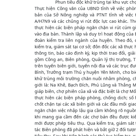
Phun tiêu độc khử trùng tại khu vực ch
Thực hiện Công văn của UBND tỉnh về việc phòn
bản của Sở Nông nghiệp và PTNT tỉnh về việc 
A/H7N9 và các chủng vi rút độc lực cao khác. T
thực hiện các biện pháp ngăn chặn vi rút cúm g
vào địa bàn. Thành lập và duy trì hoạt động của
đoàn kiểm tra liên ngành của huyện. Theo đó, 
kiểm tra, giám sát tại cơ sở; đôn đốc các xã thực
thông tin, báo cáo định kỳ, kịp thời trao đổi, 
gồm Công an, Biên phòng, Quản lý thị trường, Thú
trên tuyến biên giới, tuyến nội địa và các trục
Bình, Trưởng trạm Thú y huyện Yên Minh, cho biế
khử trùng môi trường chăn nuôi nhằm phòng, chố
giới là: Na Khê, Bạch Đích, Phú Lũng và Thắng Mố
giáp biên, chợ phiên của xã và đặc biệt là chợ Mố
thực hiện các biện pháp phòng, chống dịch; số h
chốt chặn tại các xã biên giới và các đầu mối g
ngăn chặn việc nhập lậu gia cầm không rõ nguồn
khi mang gia cầm đến các chợ bán đều được kiểm
mới được phép tiêu thụ. Qua kiểm tra, giám sát 
tác Biên phòng đã phát hiện và bắt giữ 2 đối tư
tiêu thụ. Sau khi tiến hành các thủ tục kiểm tra,