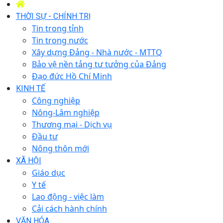
THỜI SỰ - CHÍNH TRỊ
Tin trong tỉnh
Tin trong nước
Xây dựng Đảng - Nhà nước - MTTQ
Bảo vệ nền tảng tư tưởng của Đảng
Đạo đức Hồ Chí Minh
KINH TẾ
Công nghiệp
Nông-Lâm nghiệp
Thương mại - Dịch vụ
Đầu tư
Nông thôn mới
XÃ HỘI
Giáo dục
Y tế
Lao động - việc làm
Cải cách hành chính
VĂN HÓA