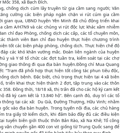
ợ Mốc 358, xã Bạch Đích.
g, chống dịch cúm lây truyền từ gia cầm sang người; Văn
tăng cường các biện pháp ngăn chặn vi rút cúm gia cầm
hời gian qua, UBND huyện Yên Minh đã chủ động triển khai
ia cầm A/H7N9 và các chủng vi rút độc lực khác xâm nhiễm
 Ban chỉ đạo Phòng, chống dịch các cấp, các tổ chuyên môn,
các thành viên Ban chỉ đạo huyện thực hiện chương trình
 hiện tốt các biện pháp phòng, chống dịch. Thực hiện chế độ
giải đáp các khó khăn vướng mắc. Đoàn liên ngành của huyện
 y và Y tế tổ chức các đợt tuần tra, kiểm soát tại các chợ
 đường giao thông đi qua địa bàn huyện.Đồng chí Mua Quang
t: “Trạm đã phối hợp thực hiện tốt công tác phun tiêu độc,
ng dịch bệnh. Đặc biệt, chú trọng thực hiện tại 4 xã biên
, triển khai thực hiện thành 2 đợt, tập trung vào các thôn
c 358. Đồng thời, 18/18 xã, thị trấn đã cho các hộ ký cam kết
ộ đã ký cam kết là 13.840 hộ”. Bên cạnh đó, duy trì các tổ
iao thông tại các xã: Du Già, Đường Thượng, Hữu Vinh; nhằm
 gốc vào địa bàn huyện. Trong tuyến nội địa, các chủ hàng
 tra giấy tờ kiểm dịch, khi đảm bảo đầy đủ các điều kiện
tại tuyến biên giới thuộc thôn Bản Rào, xã Na Khê; Tổ công
ợng vận chuyển gần 400 con vịt giống từ Trung Quốc sang để
 xác minh nguồn gốc đã tiến hành tiêu hủy theo quy định.