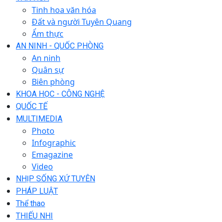
Tinh hoa văn hóa
Đất và người Tuyên Quang
Ẩm thực
AN NINH - QUỐC PHÒNG
An ninh
Quân sự
Biên phòng
KHOA HỌC - CÔNG NGHỆ
QUỐC TẾ
MULTIMEDIA
Photo
Infographic
Emagazine
Video
NHỊP SỐNG XỨ TUYÊN
PHÁP LUẬT
Thể thao
THIẾU NHI