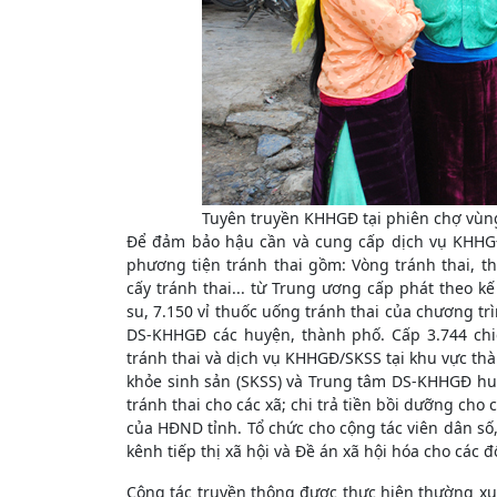
Tuyên truyền KHHGĐ tại phiên chợ vùn
Để đảm bảo hậu cần và cung cấp dịch vụ KHHGĐ
phương tiện tránh thai gồm: Vòng tránh thai, th
cấy tránh thai... từ Trung ương cấp phát theo k
su, 7.150 vỉ thuốc uống tránh thai của chương trì
DS-KHHGĐ các huyện, thành phố. Cấp 3.744 chi
tránh thai và dịch vụ KHHGĐ/SKSS tại khu vực th
khỏe sinh sản (SKSS) và Trung tâm DS-KHHGĐ hu
tránh thai cho các xã; chi trả tiền bồi dưỡng ch
của HĐND tỉnh. Tổ chức cho cộng tác viên dân số,
kênh tiếp thị xã hội và Đề án xã hội hóa cho các 
Công tác truyền thông được thực hiện thường xu