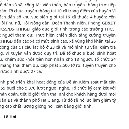
ộ dân số xã, công tác viên thôn, bản truyền thông trực tiếp
 bản. Tổ chức truyền thông tại 10 xã trọng điểm của huyện Vị
ch dân số khu vực biên giới tại 16 xã thuộc 4 huyện: Yên
i Hội Phụ nữ, Hội Nông dân, Đoàn Thanh niên, Phòng GD&ĐT
SKSS/DS-KHHGĐ, giáo dục giới tính trong các trường THCS,
t người tham dự. Thực hiện chiến dịch tăng cường truyền
HHGĐ đến các xã có mức sinh cao, xã vùng khó khăn tại 26
ộng của 51 câu lạc bộ ở 23 xã về mô hình tư vấn, kiểm tra
, Vị Xuyên vẫn được duy trì. Đã tổ chức 9 buổi sinh hoạt
ự. Khám sức khỏe tiền hôn nhân cho 18 người. Tổ chức 24
mang thai tham dự. Cấp phát 2.500 tờ rơi tuyên truyền cho
rước sinh được 27 ca.
h phố triển khai hoạt động của Đề án Kiểm soát mất cân
 55 buổi cho 5.370 lượt người nghe. Tổ chức ký cam kết với
ẩn đoán, tiết lộ giới tính thai nhi cho khách hàng dưới mọi
uản Bạ và thành phố Hà Giang. Từ đó sẽ nỗ lực làm giảm tỷ
ng cao chất lượng giống nòi, cân bằng giới tính.
Lê Hải