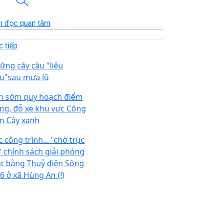
n đọc quan tâm
 tiếp
ững cây cầu "liêu
êu"sau mưa lũ
n sớm quy hoạch điểm
ng, đỗ xe khu vực Công
ên Cây xanh
 công trình... "chờ trục
i" chính sách giải phóng
t bằng Thuỷ điện Sông
6 ở xã Hùng An (!)