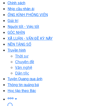
Chính sách
Nhịp cầu nhân ái
ỐNG KÍNH PHÓNG VIÊN
Giải trí
Người tốt - Việc tốt
GÓC NHÌN
XÃ LUẬN - VẤN ĐỀ KỲ NÀY
NỀN TẢNG SỐ
Truyền hình
Thời sự
Chuyên đề
Văn nghệ
Dân tộc
Tuyên Quang qua ảnh
Thông tin quảng bá
Học tập theo Bác