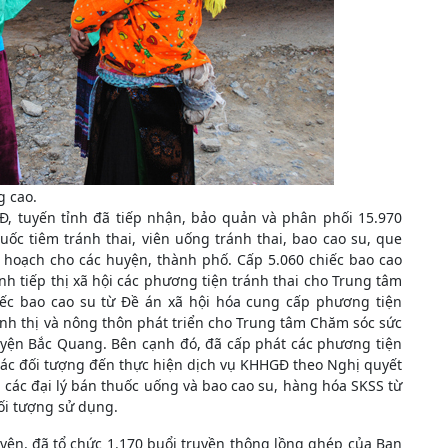
g cao.
, tuyến tỉnh đã tiếp nhận, bảo quản và phân phối 15.970
uốc tiêm tránh thai, viên uống tránh thai, bao cao su, que
ế hoạch cho các huyện, thành phố. Cấp 5.060 chiếc bao cao
nh tiếp thị xã hội các phương tiện tránh thai cho Trung tâm
ếc bao cao su từ Đề án xã hội hóa cung cấp phương tiện
ành thị và nông thôn phát triển cho Trung tâm Chăm sóc sức
yện Bắc Quang. Bên cạnh đó, đã cấp phát các phương tiện
o các đối tượng đến thực hiện dịch vụ KHHGĐ theo Nghị quyết
 các đại lý bán thuốc uống và bao cao su, hàng hóa SKSS từ
đối tượng sử dụng.
yên, đã tổ chức 1.170 buổi truyền thông lồng ghép của Ban