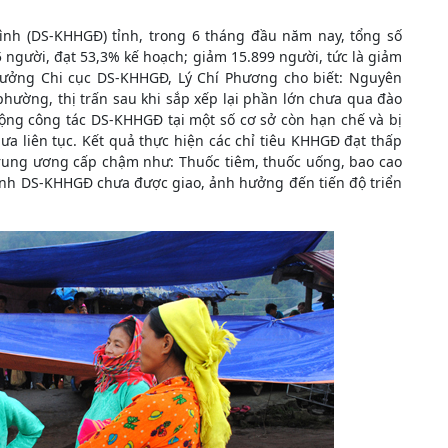
ình (DS-KHHGĐ) tỉnh, trong 6 tháng đầu năm nay, tổng số
 người, đạt 53,3% kế hoạch; giảm 15.899 người, tức là giảm
trưởng Chi cục DS-KHHGĐ, Lý Chí Phương cho biết: Nguyên
phường, thị trấn sau khi sắp xếp lại phần lớn chưa qua đào
ng công tác DS-KHHGĐ tại một số cơ sở còn hạn chế và bị
hưa liên tục. Kết quả thực hiện các chỉ tiêu KHHGĐ đạt thấp
 Trung ương cấp chậm như: Thuốc tiêm, thuốc uống, bao cao
rình DS-KHHGĐ chưa được giao, ảnh hưởng đến tiến độ triển