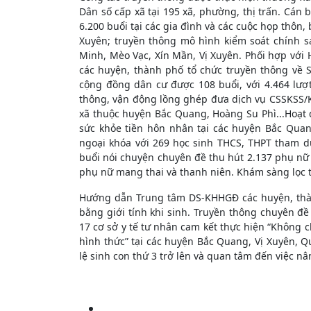
Dân số cấp xã tại 195 xã, phường, thị trấn. Cán b
6.200 buổi tại các gia đình và các cuộc họp thôn,
Xuyên; truyền thông mô hình kiểm soát chính sá
Minh, Mèo Vạc, Xín Mần, Vị Xuyên. Phối hợp vớ
các huyện, thành phố tổ chức truyền thông về 
cộng đồng dân cư được 108 buổi, với 4.464 lượ
thông, vận động lồng ghép đưa dịch vụ CSSKSS/K
xã thuộc huyện Bắc Quang, Hoàng Su Phì...Hoạt đ
sức khỏe tiền hôn nhân tại các huyện Bắc Quang
ngoại khóa với 269 học sinh THCS, THPT tham d
buổi nói chuyện chuyên đề thu hút 2.137 phụ nữ 
phụ nữ mang thai và thanh niên. Khám sàng lọc t
Hướng dẫn Trung tâm DS-KHHGĐ các huyện, thàn
bằng giới tính khi sinh. Truyền thông chuyên đề
17 cơ sở y tế tư nhân cam kết thực hiện “Không ch
hình thức” tại các huyện Bắc Quang, Vị Xuyên, Q
lệ sinh con thứ 3 trở lên và quan tâm đến việc nâ