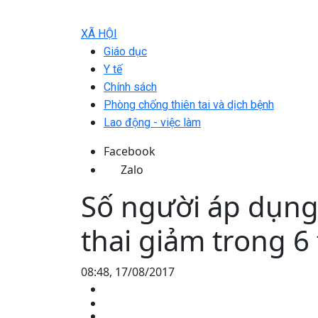
XÃ HỘI
Giáo dục
Y tế
Chính sách
Phòng chống thiên tai và dịch bệnh
Lao động - việc làm
Facebook
Zalo
Số người áp dụng
thai giảm trong 
08:48, 17/08/2017