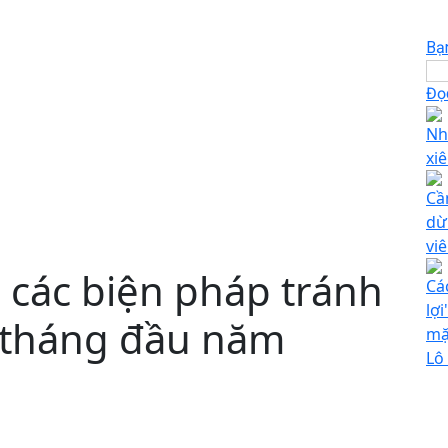
Bạ
Đọc
Nh
xi
Cầ
dừ
vi
 các biện pháp tránh
Các
lợ
6 tháng đầu năm
mặ
Lô 