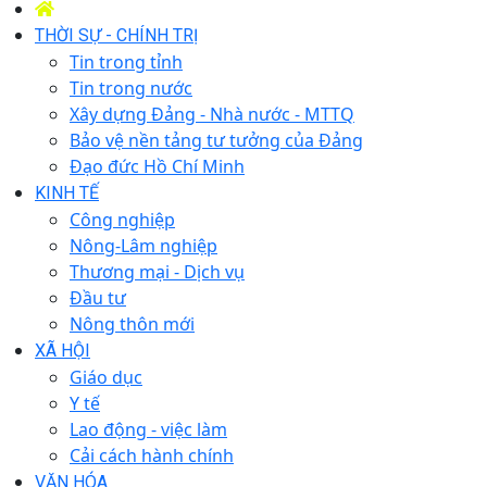
THỜI SỰ - CHÍNH TRỊ
Tin trong tỉnh
Tin trong nước
Xây dựng Đảng - Nhà nước - MTTQ
Bảo vệ nền tảng tư tưởng của Đảng
Đạo đức Hồ Chí Minh
KINH TẾ
Công nghiệp
Nông-Lâm nghiệp
Thương mại - Dịch vụ
Đầu tư
Nông thôn mới
XÃ HỘI
Giáo dục
Y tế
Lao động - việc làm
Cải cách hành chính
VĂN HÓA