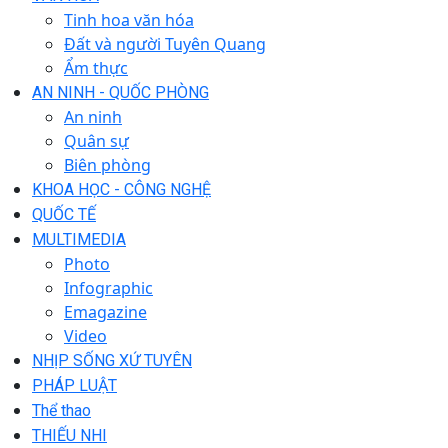
Tinh hoa văn hóa
Đất và người Tuyên Quang
Ẩm thực
AN NINH - QUỐC PHÒNG
An ninh
Quân sự
Biên phòng
KHOA HỌC - CÔNG NGHỆ
QUỐC TẾ
MULTIMEDIA
Photo
Infographic
Emagazine
Video
NHỊP SỐNG XỨ TUYÊN
PHÁP LUẬT
Thể thao
THIẾU NHI