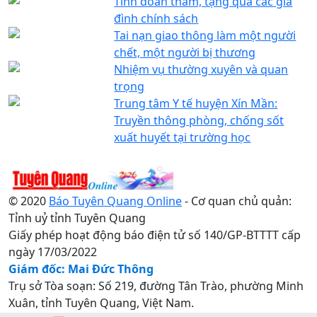
Tỉnh đoàn thăm, tặng quà các gia
đình chính sách
Tai nạn giao thông làm một người
chết, một người bị thương
Nhiệm vụ thường xuyên và quan
trọng
Trung tâm Y tế huyện Xín Mần:
Truyền thông phòng, chống sốt
xuất huyết tại trường học
© 2020
Báo Tuyên Quang Online
- Cơ quan chủ quản:
Tỉnh uỷ tỉnh Tuyên Quang
Giấy phép hoạt động báo điện tử số 140/GP-BTTTT cấp
ngày 17/03/2022
Giám đốc: Mai Đức Thông
Trụ sở Tòa soạn: Số 219, đường Tân Trào, phường Minh
Xuân, tỉnh Tuyên Quang, Việt Nam.