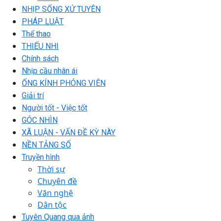
NHỊP SỐNG XỨ TUYÊN
PHÁP LUẬT
Thể thao
THIẾU NHI
Chính sách
Nhịp cầu nhân ái
ỐNG KÍNH PHÓNG VIÊN
Giải trí
Người tốt - Việc tốt
GÓC NHÌN
XÃ LUẬN - VẤN ĐỀ KỲ NÀY
NỀN TẢNG SỐ
Truyền hình
Thời sự
Chuyên đề
Văn nghệ
Dân tộc
Tuyên Quang qua ảnh