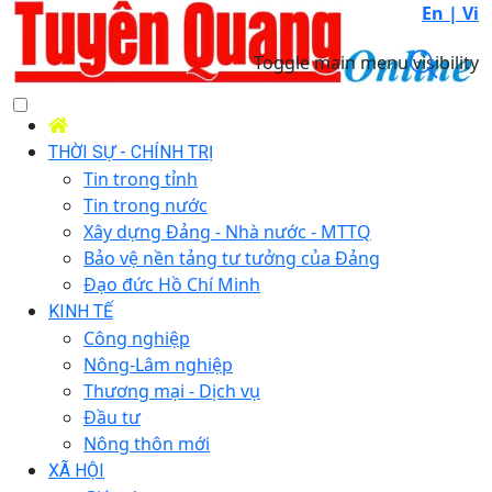
En |
Vi
Toggle main menu visibility
THỜI SỰ - CHÍNH TRỊ
Tin trong tỉnh
Tin trong nước
Xây dựng Đảng - Nhà nước - MTTQ
Bảo vệ nền tảng tư tưởng của Đảng
Đạo đức Hồ Chí Minh
KINH TẾ
Công nghiệp
Nông-Lâm nghiệp
Thương mại - Dịch vụ
Đầu tư
Nông thôn mới
XÃ HỘI