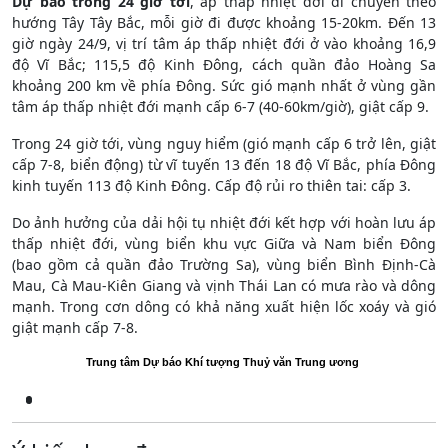
Dự báo trong 24 giờ tới
, áp thấp nhiệt đới di chuyển theo
hướng Tây Tây Bắc, mỗi giờ đi được khoảng 15-20km. Đến 13
giờ ngày 24/9, vị trí tâm áp thấp nhiệt đới ở vào khoảng 16,9
độ Vĩ Bắc; 115,5 độ Kinh Đông, cách quần đảo Hoàng Sa
khoảng 200 km về phía Đông. Sức gió mạnh nhất ở vùng gần
tâm áp thấp nhiệt đới mạnh cấp 6-7 (40-60km/giờ), giật cấp 9.
Trong 24 giờ tới, vùng nguy hiểm (gió mạnh cấp 6 trở lên, giật
cấp 7-8, biển động) từ vĩ tuyến 13 đến 18 độ Vĩ Bắc, phía Đông
kinh tuyến 113 độ Kinh Đông. Cấp độ rủi ro thiên tai: cấp 3.
Do ảnh hưởng của dải hội tụ nhiệt đới kết hợp với hoàn lưu áp
thấp nhiệt đới, vùng biển khu vực Giữa và Nam biển Đông
(bao gồm cả quần đảo Trường Sa), vùng biển Bình Định-Cà
Mau, Cà Mau-Kiên Giang và vịnh Thái Lan có mưa rào và dông
mạnh. Trong cơn dông có khả năng xuất hiện lốc xoáy và gió
giật mạnh cấp 7-8.
Trung tâm Dự báo Khí tượng Thuỷ văn Trung ương