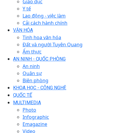
Giáo dục
Y tế
Lao động - việc làm
Cải cách hành chính
VĂN HÓA
Tinh hoa văn hóa
Đất và người Tuyên Quang
Ẩm thực
AN NINH - QUỐC PHÒNG
An ninh
Quân sự
Biên phòng
KHOA HỌC - CÔNG NGHỆ
QUỐC TẾ
MULTIMEDIA
Photo
Infographic
Emagazine
Video