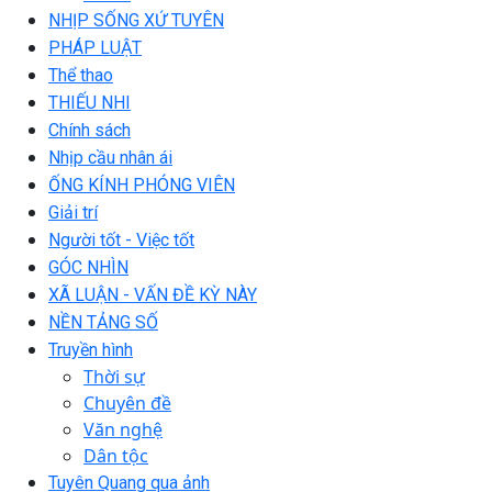
NHỊP SỐNG XỨ TUYÊN
PHÁP LUẬT
Thể thao
THIẾU NHI
Chính sách
Nhịp cầu nhân ái
ỐNG KÍNH PHÓNG VIÊN
Giải trí
Người tốt - Việc tốt
GÓC NHÌN
XÃ LUẬN - VẤN ĐỀ KỲ NÀY
NỀN TẢNG SỐ
Truyền hình
Thời sự
Chuyên đề
Văn nghệ
Dân tộc
Tuyên Quang qua ảnh