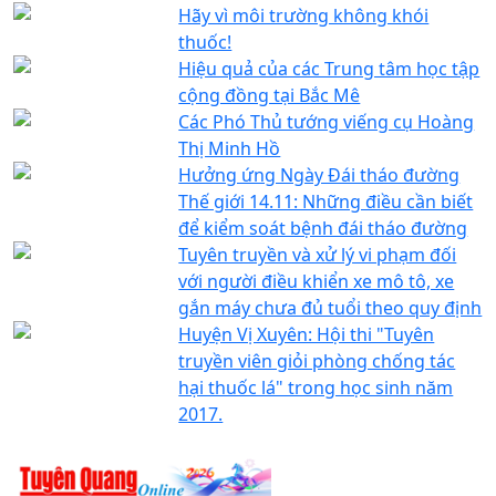
Hãy vì môi trường không khói
thuốc!
Hiệu quả của các Trung tâm học tập
cộng đồng tại Bắc Mê
Các Phó Thủ tướng viếng cụ Hoàng
Thị Minh Hồ
Hưởng ứng Ngày Đái tháo đường
Thế giới 14.11: Những điều cần biết
để kiểm soát bệnh đái tháo đường
Tuyên truyền và xử lý vi phạm đối
với người điều khiển xe mô tô, xe
gắn máy chưa đủ tuổi theo quy định
Huyện Vị Xuyên: Hội thi "Tuyên
truyền viên giỏi phòng chống tác
hại thuốc lá" trong học sinh năm
2017.