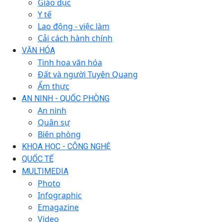
Giáo dục
Y tế
Lao động - việc làm
Cải cách hành chính
VĂN HÓA
Tinh hoa văn hóa
Đất và người Tuyên Quang
Ẩm thực
AN NINH - QUỐC PHÒNG
An ninh
Quân sự
Biên phòng
KHOA HỌC - CÔNG NGHỆ
QUỐC TẾ
MULTIMEDIA
Photo
Infographic
Emagazine
Video