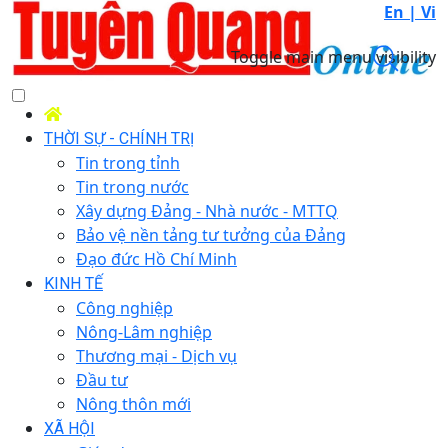
En |
Vi
Toggle main menu visibility
THỜI SỰ - CHÍNH TRỊ
Tin trong tỉnh
Tin trong nước
Xây dựng Đảng - Nhà nước - MTTQ
Bảo vệ nền tảng tư tưởng của Đảng
Đạo đức Hồ Chí Minh
KINH TẾ
Công nghiệp
Nông-Lâm nghiệp
Thương mại - Dịch vụ
Đầu tư
Nông thôn mới
XÃ HỘI