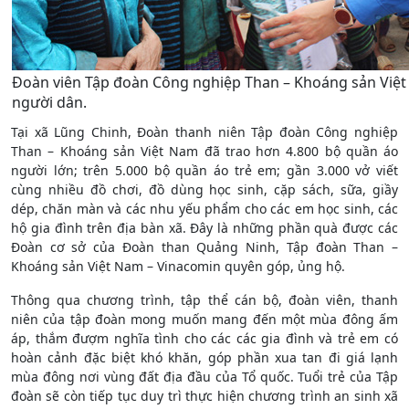
Đoàn viên Tập đoàn Công nghiệp Than – Khoáng sản Việ
người dân.
Tại xã Lũng Chinh, Đoàn thanh niên Tập đoàn Công nghiệp
Than – Khoáng sản Việt Nam đã trao hơn 4.800 bộ quần áo
người lớn; trên 5.000 bộ quần áo trẻ em; gần 3.000 vở viết
cùng nhiều đồ chơi, đồ dùng học sinh, cặp sách, sữa, giầy
dép, chăn màn và các nhu yếu phẩm cho các em học sinh, các
hộ gia đình trên địa bàn xã. Đây là những phần quà được các
Đoàn cơ sở của Đoàn than Quảng Ninh, Tập đoàn Than –
Khoáng sản Việt Nam – Vinacomin quyên góp, ủng hộ.
Thông qua chương trình, tập thể cán bộ, đoàn viên, thanh
niên của tập đoàn mong muốn mang đến một mùa đông ấm
áp, thắm đượm nghĩa tình cho các các gia đình và trẻ em có
hoàn cảnh đặc biệt khó khăn, góp phần xua tan đi giá lạnh
mùa đông nơi vùng đất địa đầu của Tổ quốc. Tuổi trẻ của Tập
đoàn sẽ còn tiếp tục duy trì thực hiện chương trình an sinh xã