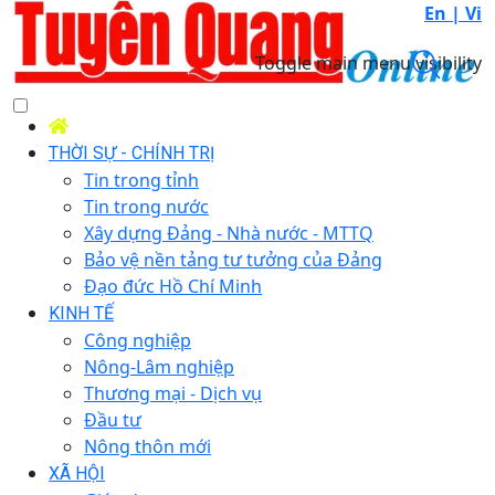
En |
Vi
Toggle main menu visibility
THỜI SỰ - CHÍNH TRỊ
Tin trong tỉnh
Tin trong nước
Xây dựng Đảng - Nhà nước - MTTQ
Bảo vệ nền tảng tư tưởng của Đảng
Đạo đức Hồ Chí Minh
KINH TẾ
Công nghiệp
Nông-Lâm nghiệp
Thương mại - Dịch vụ
Đầu tư
Nông thôn mới
XÃ HỘI