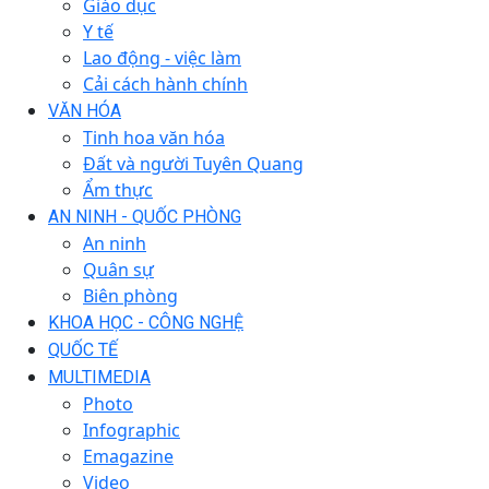
Giáo dục
Y tế
Lao động - việc làm
Cải cách hành chính
VĂN HÓA
Tinh hoa văn hóa
Đất và người Tuyên Quang
Ẩm thực
AN NINH - QUỐC PHÒNG
An ninh
Quân sự
Biên phòng
KHOA HỌC - CÔNG NGHỆ
QUỐC TẾ
MULTIMEDIA
Photo
Infographic
Emagazine
Video