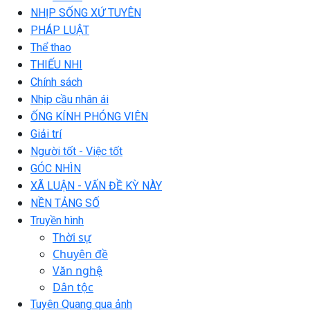
NHỊP SỐNG XỨ TUYÊN
PHÁP LUẬT
Thể thao
THIẾU NHI
Chính sách
Nhịp cầu nhân ái
ỐNG KÍNH PHÓNG VIÊN
Giải trí
Người tốt - Việc tốt
GÓC NHÌN
XÃ LUẬN - VẤN ĐỀ KỲ NÀY
NỀN TẢNG SỐ
Truyền hình
Thời sự
Chuyên đề
Văn nghệ
Dân tộc
Tuyên Quang qua ảnh