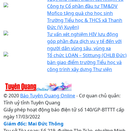
Công ty Cổ phần đầu tư TM&DV
Mofico tặng quà cho học sinh
Trường Tiểu học & THCS xã Thanh
Đức (Vị Xuyên)
Tư vấn xét nghiệm HIV lưu động
góp phần đưa dịch vụ y tế đến với
người dân vùng sâu, vùng xa
Tổ chức LOAN – Stittung (CHLB Đức)
bàn giao điểm trường Tiểu học và
công trình xây dựng Thư viện
© 2020
Báo Tuyên Quang Online
- Cơ quan chủ quản:
Tỉnh uỷ tỉnh Tuyên Quang
Giấy phép hoạt động báo điện tử số 140/GP-BTTTT cấp
ngày 17/03/2022
Giám đốc: Mai Đức Thông
Trụ sở Tòa soạn: Số 219, đường Tân Trào, phường Minh