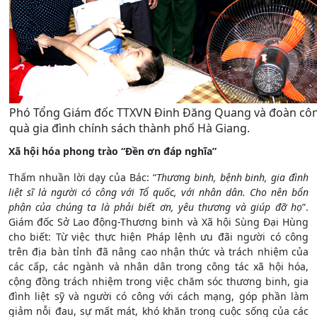
Phó Tổng Giám đốc TTXVN Đinh Đăng Quang và đoàn công
quà gia đình chính sách thành phố Hà Giang.
Xã hội hóa phong trào “Đền
ơn đáp nghĩa”
Thấm nhuần lời dạy của Bác: “
Th
ương binh, bệnh binh, gia đ
ình
liệt sĩ là ng
ười có công với Tổ quốc, với nhân dân. Cho nên bổn
phận của chúng ta là phải biết ơn, yêu thương và giúp đỡ họ
”.
Giám đốc Sở Lao động-Thương binh và Xã hội Sùng Đại Hùng
cho biết: Từ việc thực hiện Pháp lệnh ưu đãi người có công
trên địa bàn tỉnh đã nâng cao nhận thức và trách nhiệm của
các cấp, các ngành và nhân dân trong công tác xã hội hóa,
cộng đồng trách nhiệm trong việc chăm sóc thương binh, gia
đình liệt sỹ và người có công với cách mạng, góp phần làm
giảm nỗi đau, sự mất mát, khó khăn trong cuộc sống của các