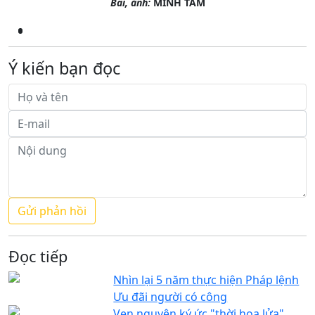
Bài, ảnh:
MINH TÂM
Ý kiến bạn đọc
Đọc tiếp
Nhìn lại 5 năm thực hiện Pháp lệnh
Ưu đãi người có công
Vẹn nguyên ký ức "thời hoa lửa"