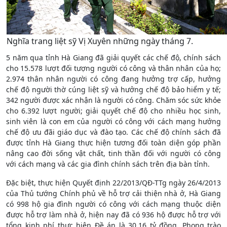
Nghĩa trang liệt sỹ Vị Xuyên những ngày tháng 7.
5 năm qua tỉnh Hà Giang đã giải quyết các chế độ, chính sách
cho 15.578 lượt đối tượng người có công và thân nhân của họ;
2.974 thân nhân người có công đang hưởng trợ cấp, hưởng
chế độ người thờ cúng liệt sỹ và hưởng chế độ bảo hiểm y tế;
342 người được xác nhận là người có công. Chăm sóc sức khỏe
cho 6.392 lượt người; giải quyết chế độ cho nhiều học sinh,
sinh viên là con em của người có công với cách mạng hưởng
chế độ ưu đãi giáo dục và đào tạo. Các chế độ chính sách đã
được tỉnh Hà Giang thực hiện tương đối toàn diện góp phần
nâng cao đời sống vật chất, tinh thần đối với người có công
với cách mạng và các gia đình chính sách trên địa bàn tỉnh.
Đặc biệt, thực hiện Quyết định 22/2013/QĐ-TTg ngày 26/4/2013
của Thủ tướng Chính phủ về hỗ trợ cải thiện nhà ở, Hà Giang
có 998 hộ gia đình người có công với cách mạng thuộc diện
được hỗ trợ làm nhà ở, hiện nay đã có 936 hộ được hỗ trợ với
tổng kinh phí thực hiện Đề án là 30,16 tỷ đồng. Phong trào