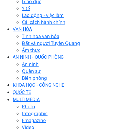
Giáo dục
Y tế
Lao động - việc làm
Cải cách hành chính
VĂN HÓA
Tinh hoa văn hóa
Đất và người Tuyên Quang
Ẩm thực
AN NINH - QUỐC PHÒNG
An ninh
Quân sự
Biên phòng
KHOA HỌC - CÔNG NGHỆ
QUỐC TẾ
MULTIMEDIA
Photo
Infographic
Emagazine
Video