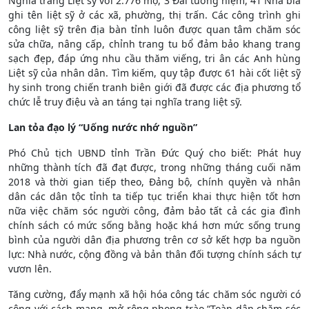
Nghĩa trang Liệt sỹ với 2.776 mộ, 3 Đài tưởng niệm, 41 Nhà bia
ghi tên liệt sỹ ở các xã, phường, thị trấn. Các công trình ghi
công liệt sỹ trên địa bàn tỉnh luôn được quan tâm chăm sóc
sửa chữa, nâng cấp, chỉnh trang tu bổ đảm bảo khang trang
sạch đẹp, đáp ứng nhu cầu thăm viếng, tri ân các Anh hùng
Liệt sỹ của nhân dân. Tìm kiếm, quy tập được 61 hài cốt liệt sỹ
hy sinh trong chiến tranh biên giới đã được các địa phương tổ
chức lễ truy điệu và an táng tại nghĩa trang liệt sỹ.
Lan tỏa đạo lý “Uống nước nhớ nguồn”
Phó Chủ tịch UBND tỉnh Trần Đức Quý cho biết: Phát huy
những thành tích đã đạt được, trong những tháng cuối năm
2018 và thời gian tiếp theo, Đảng bộ, chính quyền và nhân
dân các dân tộc tỉnh ta tiếp tục triển khai thực hiện tốt hơn
nữa việc chăm sóc người công, đảm bảo tất cả các gia đình
chính sách có mức sống bằng hoặc khá hơn mức sống trung
bình của người dân địa phương trên cơ sở kết hợp ba nguồn
lực: Nhà nước, cộng đồng và bản thân đối tượng chính sách tự
vươn lên.
Tăng cường, đẩy mạnh xã hội hóa công tác chăm sóc người có
công với cách mạng, mở rộng phong trào “Toàn dân chăm sóc