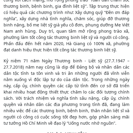
thương binh, bệnh binh, gia đình liệt sỹ”. Tập trung thực hiện
có hiệu quả các chương trình như: Xây dựng quỹ “Đền ơn đáp
nghĩa”, xây dựng nhà tình nghĩa, chăm sóc, giúp đỡ thương
binh nặng, bố mẹ liệt sỹ già yếu cô đơn, phụng dưỡng Mẹ Việt
Nam anh hùng. Duy trì, quan tâm mở rộng phong trào xã,
phường làm tốt công tác thương binh liệt sỹ và người có công.
Phấn đấu đến hết năm 2020, Hà Giang có 100% xã, phường
đạt danh hiệu thực hiện tốt công tác thương binh liệt sỹ.
Kỷ niệm 71 năm Ngày Thương binh - Liệt sỹ (27.7.1947 –
27.7.2018) năm nay cũng là dịp để Đảng bộ và nhân dân các
dân tộc tỉnh ta tôn vinh và tri ân những người đã vĩnh viễn
nằm xuống vì độc lập tự do của dân tộc. Trong những ngày
này, cấp ủy, chính quyền các cấp từ tỉnh đến cơ sở đã triển
khai nhiều hoạt động thiết thực chăm lo các đối tượng chính
sách. Với trách nhiệm và nghĩa tình sâu nặng, cấp ủy, chính
quyền và nhân dân các địa phương trong tỉnh đã, đang làm
nhiều việc để các thương binh, bệnh binh, thân nhân liệt sĩ và
người có công có cuộc sống tốt đẹp hơn, góp phần sáng mãi
tư tưởng Hồ Chí Minh về đạo lý “Uống nước nhớ nguồn”.