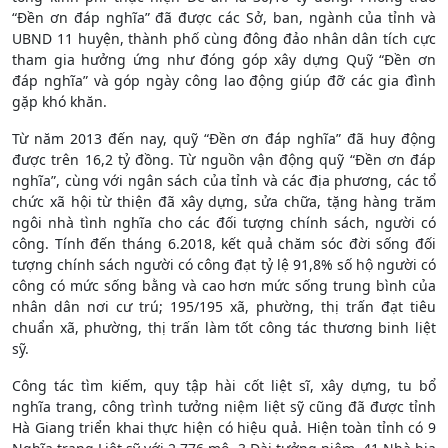
“Đền ơn đáp nghĩa” đã được các Sở, ban, ngành của tỉnh và
UBND 11 huyện, thành phố cùng đông đảo nhân dân tích cực
tham gia hưởng ứng như đóng góp xây dựng Quỹ “Đền ơn
đáp nghĩa” và góp ngày công lao động giúp đỡ các gia đình
gặp khó khăn.
Từ năm 2013 đến nay, quỹ “Đền ơn đáp nghĩa” đã huy động
được trên 16,2 tỷ đồng. Từ nguồn vận động quỹ “Đền ơn đáp
nghĩa”, cùng với ngân sách của tỉnh và các địa phương, các tổ
chức xã hội từ thiện đã xây dựng, sửa chữa, tặng hàng trăm
ngôi nhà tình nghĩa cho các đối tượng chính sách, người có
công. Tính đến tháng 6.2018, kết quả chăm sóc đời sống đối
tượng chính sách người có công đạt tỷ lệ 91,8% số hộ người có
công có mức sống bằng và cao hơn mức sống trung bình của
nhân dân nơi cư trú; 195/195 xã, phường, thị trấn đạt tiêu
chuẩn xã, phường, thị trấn làm tốt công tác thương binh liệt
sỹ.
Công tác tìm kiếm, quy tập hài cốt liệt sĩ, xây dựng, tu bổ
nghĩa trang, công trình tưởng niệm liệt sỹ cũng đã được tỉnh
Hà Giang triển khai thực hiện có hiệu quả. Hiện toàn tỉnh có 9