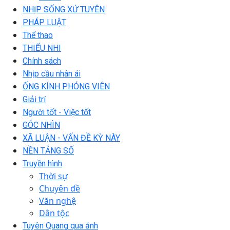
NHỊP SỐNG XỨ TUYÊN
PHÁP LUẬT
Thể thao
THIẾU NHI
Chính sách
Nhịp cầu nhân ái
ỐNG KÍNH PHÓNG VIÊN
Giải trí
Người tốt - Việc tốt
GÓC NHÌN
XÃ LUẬN - VẤN ĐỀ KỲ NÀY
NỀN TẢNG SỐ
Truyền hình
Thời sự
Chuyên đề
Văn nghệ
Dân tộc
Tuyên Quang qua ảnh