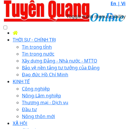
En |
Vi
Toggle main menu visibility
THỜI SỰ - CHÍNH TRỊ
Tin trong tỉnh
Tin trong nước
Xây dựng Đảng - Nhà nước - MTTQ
Bảo vệ nền tảng tư tưởng của Đảng
Đạo đức Hồ Chí Minh
KINH TẾ
Công nghiệp
Nông-Lâm nghiệp
Thương mại - Dịch vụ
Đầu tư
Nông thôn mới
XÃ HỘI