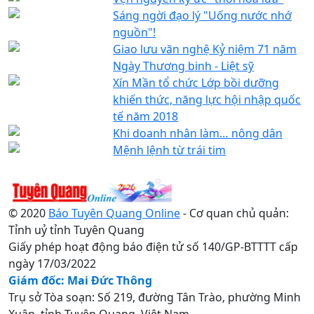
Sáng ngời đạo lý "Uống nước nhớ
nguồn"!
Giao lưu văn nghệ Kỷ niệm 71 năm
Ngày Thương binh - Liệt sỹ
Xín Mần tổ chức Lớp bồi dưỡng
khiến thức, năng lực hội nhập quốc
tế năm 2018
Khi doanh nhân làm… nông dân
Mệnh lệnh từ trái tim
© 2020
Báo Tuyên Quang Online
- Cơ quan chủ quản:
Tỉnh uỷ tỉnh Tuyên Quang
Giấy phép hoạt động báo điện tử số 140/GP-BTTTT cấp
ngày 17/03/2022
Giám đốc: Mai Đức Thông
Trụ sở Tòa soạn: Số 219, đường Tân Trào, phường Minh
Xuân, tỉnh Tuyên Quang, Việt Nam.