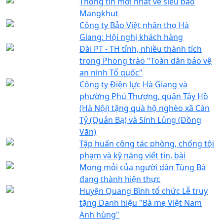
Thông tin mới nhất về siêu bão
Mangkhut
Công ty Bảo Việt nhân thọ Hà
Giang: Hội nghị khách hàng
Đài PT - TH tỉnh, nhiều thành tích
trong Phong trào "Toàn dân bảo vệ
an ninh Tổ quốc"
Công ty Điện lực Hà Giang và
phường Phú Thượng, quận Tây Hồ
(Hà Nội) tặng quà hộ nghèo xã Cán
Tỷ (Quản Bạ) và Sính Lủng (Đồng
Văn)
Tập huấn công tác phòng, chống tội
phạm và kỹ năng viết tin, bài
Mong mỏi của người dân Tùng Bá
đang thành hiện thực
Huyện Quang Bình tổ chức Lễ truy
tặng Danh hiệu "Bà mẹ Việt Nam
Anh hùng"