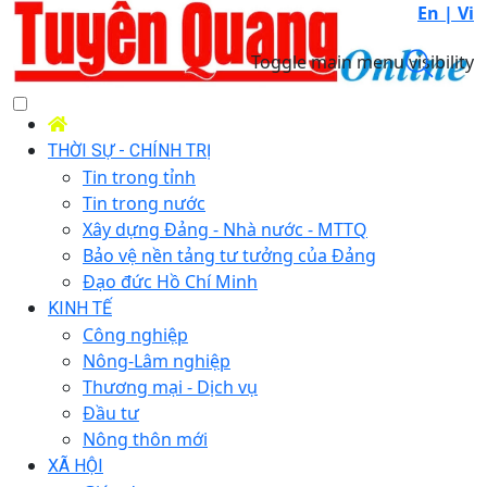
En |
Vi
Toggle main menu visibility
THỜI SỰ - CHÍNH TRỊ
Tin trong tỉnh
Tin trong nước
Xây dựng Đảng - Nhà nước - MTTQ
Bảo vệ nền tảng tư tưởng của Đảng
Đạo đức Hồ Chí Minh
KINH TẾ
Công nghiệp
Nông-Lâm nghiệp
Thương mại - Dịch vụ
Đầu tư
Nông thôn mới
XÃ HỘI