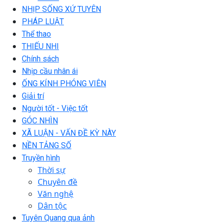
NHỊP SỐNG XỨ TUYÊN
PHÁP LUẬT
Thể thao
THIẾU NHI
Chính sách
Nhịp cầu nhân ái
ỐNG KÍNH PHÓNG VIÊN
Giải trí
Người tốt - Việc tốt
GÓC NHÌN
XÃ LUẬN - VẤN ĐỀ KỲ NÀY
NỀN TẢNG SỐ
Truyền hình
Thời sự
Chuyên đề
Văn nghệ
Dân tộc
Tuyên Quang qua ảnh