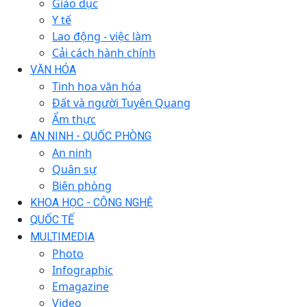
Giáo dục
Y tế
Lao động - việc làm
Cải cách hành chính
VĂN HÓA
Tinh hoa văn hóa
Đất và người Tuyên Quang
Ẩm thực
AN NINH - QUỐC PHÒNG
An ninh
Quân sự
Biên phòng
KHOA HỌC - CÔNG NGHỆ
QUỐC TẾ
MULTIMEDIA
Photo
Infographic
Emagazine
Video