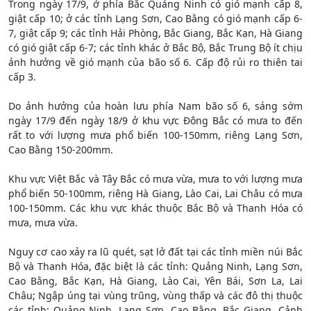
Trong ngày 17/9, ở phía Bắc Quảng Ninh có gió mạnh cấp 8,
giật cấp 10; ở các tỉnh Lạng Sơn, Cao Bằng có gió mạnh cấp 6-
7, giật cấp 9; các tỉnh Hải Phòng, Bắc Giang, Bắc Kạn, Hà Giang
có gió giật cấp 6-7; các tỉnh khác ở Bắc Bộ, Bắc Trung Bộ ít chịu
ảnh hưởng về gió mạnh của bão số 6. Cấp độ rủi ro thiên tai
cấp 3.
Do ảnh hưởng của hoàn lưu phía Nam bão số 6, sáng sớm
ngày 17/9 đến ngày 18/9 ở khu vực Đông Bắc có mưa to đến
rất to với lượng mưa phổ biến 100-150mm, riêng Lạng Sơn,
Cao Bằng 150-200mm.
Khu vực Việt Bắc và Tây Bắc có mưa vừa, mưa to với lượng mưa
phổ biến 50-100mm, riêng Hà Giang, Lào Cai, Lai Châu có mưa
100-150mm. Các khu vực khác thuộc Bắc Bộ và Thanh Hóa có
mưa, mưa vừa.
Nguy cơ cao xảy ra lũ quét, sạt lở đất tại các tỉnh miền núi Bắc
Bộ và Thanh Hóa, đặc biệt là các tỉnh: Quảng Ninh, Lạng Sơn,
Cao Bằng, Bắc Kạn, Hà Giang, Lào Cai, Yên Bái, Sơn La, Lai
Châu; Ngập úng tại vùng trũng, vùng thấp và các đô thị thuộc
các tỉnh: Quảng Ninh, Lạng Sơn, Cao Bằng, Bắc Giang. Cảnh