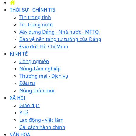
THỜI SỰ - CHÍNH TRỊ
Tin trong tỉnh
Tin trong nước
Xây dựng Đảng - Nhà nước - MTTQ
Bảo vệ nền tảng tư tưởng của Đảng
Đạo đức Hồ Chí Minh
KINH TẾ
Công nghiệp
Nông-Lâm nghiệp
Thương mại - Dịch vụ
Đầu tư
Nông thôn mới
XÃ HỘI
Giáo dục
Y tế
Lao động - việc làm
Cải cách hành chính
VĂN HÓA