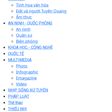
Tinh hoa văn hóa
Đất và người Tuyên Quang
Ẩm thực
AN NINH - QUỐC PHÒNG
An ninh
Quân sự
Biên phòng
KHOA HỌC - CÔNG NGHỆ
QUỐC TẾ
MULTIMEDIA
Photo
Infographic
Emagazine
Video
NHỊP SỐNG XỨ TUYÊN
PHÁP LUẬT
Thể thao
THIẾU NHI