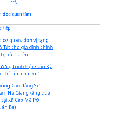
n đọc quan tâm
 tiếp
c cơ quan, đơn vị tặng
à Tết cho gia đình chính
ch, hộ nghèo
ương trình Hội xuân Kỷ
i "Tết ấm cho em"
ường Cao đẳng Sư
ạm Hà Giang tặng quà
t tại xã Cao Mã Pờ
uản Bạ)