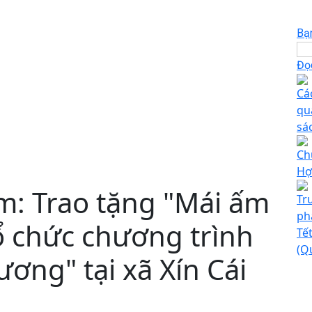
Bạ
Đọc
Cá
qu
sá
Ch
Hợ
m: Trao tặng "Mái ấm
Tr
ph
ổ chức chương trình
Tế
(Q
ương" tại xã Xín Cái