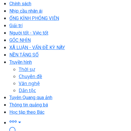
Chính sách
Nhịp cầu nhân ái
ỐNG KÍNH PHÓNG VIÊN
Giải trí
Người tốt - Việc tốt
GÓC NHÌN
XÃ LUẬN - VẤN ĐỀ KỲ NÀY
NỀN TẢNG SỐ
Truyền hình
Thời sự
Chuyên đề
Văn nghệ
Dân tộc
Tuyên Quang qua ảnh
Thông tin quảng bá
Học tập theo Bác