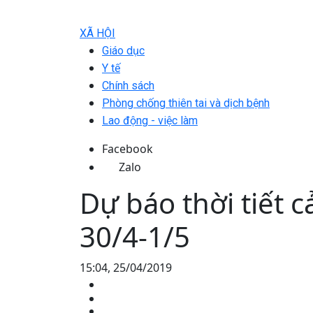
XÃ HỘI
Giáo dục
Y tế
Chính sách
Phòng chống thiên tai và dịch bệnh
Lao động - việc làm
Facebook
Zalo
Dự báo thời tiết c
30/4-1/5
15:04, 25/04/2019