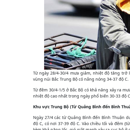
Từ ngày 28/4-30/4 mưa giảm, nhiệt độ tăng trở 
vùng núi Bắc Trung Bộ có nắng nóng 34-37 độ C.
Từ đêm 30/4-1/5 ở Bắc Bộ có khả năng xảy ra mưa 
nhiệt độ cao nhất trong ngày phổ biến 30-33 độ C
Khu vực Trung Bộ (Từ Quảng Bình đến Bình Thuậ
Ngày 27/4 các từ Quảng Bình đến Bình Thuận duy
độ C, có nơi 37-39 độ C. Vào chiều tối và đêm (
kèm khả năng lốc, gió giật mạnh xảy ra cục bộ ở