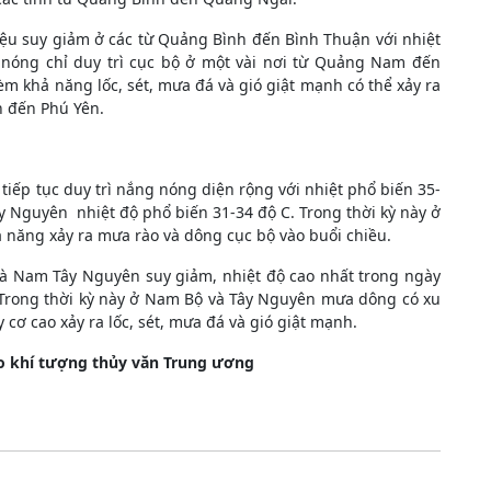
iệu suy giảm ở các từ Quảng Bình đến Bình Thuận với nhiệt
g nóng chỉ duy trì cục bộ ở một vài nơi từ Quảng Nam đến
m khả năng lốc, sét, mưa đá và gió giật mạnh có thể xảy ra
h đến Phú Yên.
ếp tục duy trì nắng nóng diện rộng với nhiệt phổ biến 35-
ây Nguyên nhiệt độ phổ biến 31-34 độ C. Trong thời kỳ này ở
năng xảy ra mưa rào và dông cục bộ vào buổi chiều.
à Nam Tây Nguyên suy giảm, nhiệt độ cao nhất trong ngày
 Trong thời kỳ này ở Nam Bộ và Tây Nguyên mưa dông có xu
 cơ cao xảy ra lốc, sét, mưa đá và gió giật mạnh.
o khí tượng thủy văn Trung ương