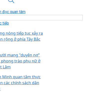
n đọc quan tâm
 tiếp
ng nóng tiếp tục xảy ra
ện rộng ở phía Tây Bắc
ười mang "duyên nợ"
i phong trào phụ nữ ở
ệt Lâm
n Minh quan tâm thực
ện các chính sách dân
c