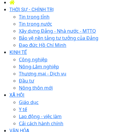
THỜI SỰ - CHÍNH TRỊ
Tin trong tỉnh
Tin trong nước
Xây dựng Đảng - Nhà nước - MTTQ
Bảo vệ nền tảng tư tưởng của Đảng
Đạo đức Hồ Chí Minh
KINH TẾ
Công nghiệp
Nông-Lâm nghiệp
Thương mại - Dịch vụ
Đầu tư
Nông thôn mới
XÃ HỘI
Giáo dục
Y tế
Lao động - việc làm
Cải cách hành chính
VĂN HÓA