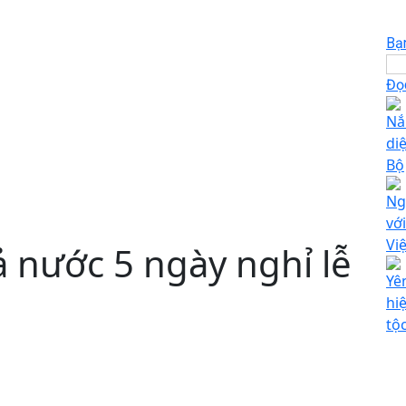
Bạ
Đọc
Nắ
di
Bộ
Ng
vớ
Vi
ả nước 5 ngày nghỉ lễ
Yê
hi
tộ