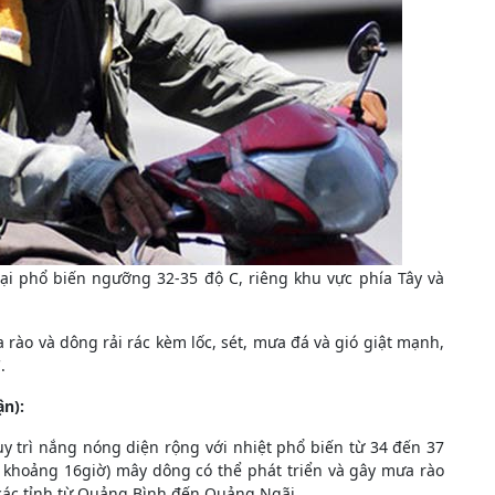
lại phổ biến ngưỡng 32-35 độ C, riêng khu vực phía Tây và
rào và dông rải rác kèm lốc, sét, mưa đá và gió giật mạnh,
.
n):
 trì nắng nóng diện rộng với nhiệt phổ biến từ 34 đến 37
từ khoảng 16giờ) mây dông có thể phát triển và gây mưa rào
 các tỉnh từ Quảng Bình đến Quảng Ngãi.