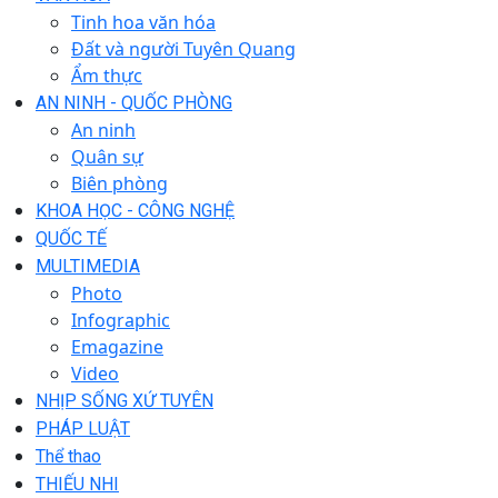
Tinh hoa văn hóa
Đất và người Tuyên Quang
Ẩm thực
AN NINH - QUỐC PHÒNG
An ninh
Quân sự
Biên phòng
KHOA HỌC - CÔNG NGHỆ
QUỐC TẾ
MULTIMEDIA
Photo
Infographic
Emagazine
Video
NHỊP SỐNG XỨ TUYÊN
PHÁP LUẬT
Thể thao
THIẾU NHI