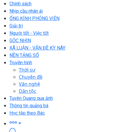
Chính sách
Nhịp cầu nhân ái
ỐNG KÍNH PHÓNG VIÊN
Giải trí
Người tốt - Việc tốt
GÓC NHÌN
XÃ LUẬN - VẤN ĐỀ KỲ NÀY
NỀN TẢNG SỐ
Truyền hình
Thời sự
Chuyên đề
Văn nghệ
Dân tộc
Tuyên Quang qua ảnh
Thông tin quảng bá
Học tập theo Bác