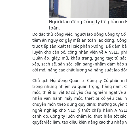
Người lao động Công ty Cổ phần in 
toàn.
Do đặc thù công việc, người lao động Công ty Cổ
tiềm ẩn nguy cơ gây mất an toàn lao động. Công 
trực tiếp sản xuất tại các phân xưởng. Để đảm b
luyện cho cán bộ, công nhân viên về ATVSLĐ, ph
Quần áo, giày, mũ, khẩu trang, găng tay; tủ sá
xếp, sạch sẽ, săn sóc, sẵn sàng) nhằm đảm bảo sứ
cởi mở, nâng cao chất lượng và năng suất lao độ
Chủ tịch Hội đồng Quản trị Công ty Cổ phần in
trong những nhiệm vụ quan trọng; hàng năm, Cô
móc, thiết bị, vật tư có yêu cầu nghiêm ngặt về 
nhân vận hành máy móc, thiết bị có yêu cầu n
chuyên môn theo đúng quy định; thường xuyên t
nghề nghiệp cho NLĐ; ý thức chấp hành ATVSLĐ
cạnh đó, Công ty luôn chăm lo, thực hiện tốt các
quyết việc làm, tạo điều kiện nâng cao thu nhập 