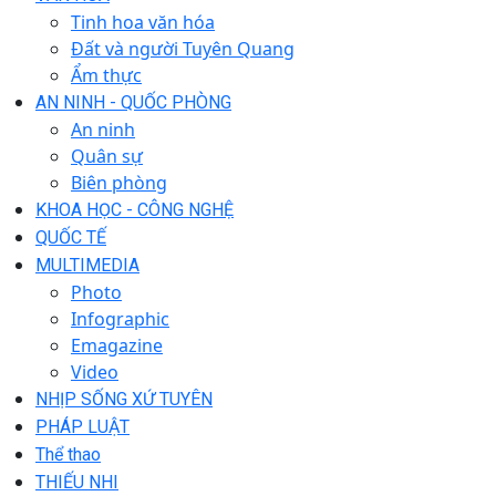
Tinh hoa văn hóa
Đất và người Tuyên Quang
Ẩm thực
AN NINH - QUỐC PHÒNG
An ninh
Quân sự
Biên phòng
KHOA HỌC - CÔNG NGHỆ
QUỐC TẾ
MULTIMEDIA
Photo
Infographic
Emagazine
Video
NHỊP SỐNG XỨ TUYÊN
PHÁP LUẬT
Thể thao
THIẾU NHI