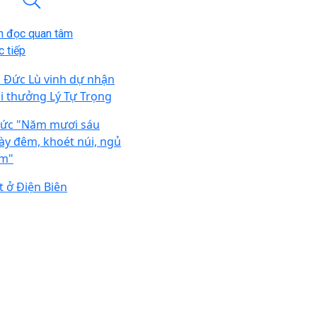
n đọc quan tâm
 tiếp
n Đức Lù vinh dự nhận
ải thưởng Lý Tự Trọng
 ức "Năm mươi sáu
ày đêm, khoét núi, ngủ
m"
t ở Điện Biên