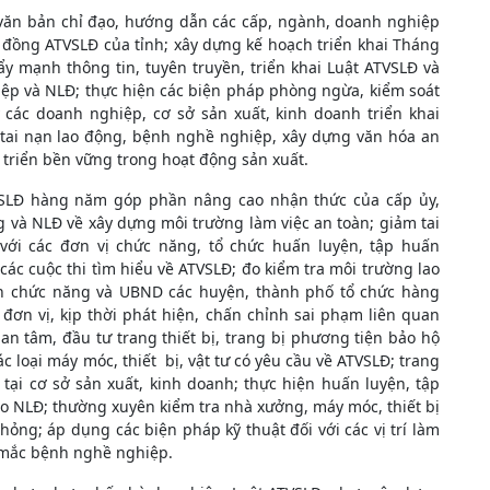
 văn bản chỉ đạo, hướng dẫn các cấp, ngành, doanh nghiệp
 đồng ATVSLĐ của tỉnh; xây dựng kế hoạch triển khai Tháng
 mạnh thông tin, tuyên truyền, triển khai Luật ATVSLĐ và
ệp và NLĐ; thực hiện các biện pháp phòng ngừa, kiểm soát
y các doanh nghiệp, cơ sở sản xuất, kinh doanh triển khai
tai nạn lao động, bệnh nghề nghiệp, xây dựng văn hóa an
t triển bền vững trong hoạt động sản xuất.
VSLĐ hàng năm góp phần nâng cao nhận thức của cấp ủy,
 và NLĐ về xây dựng môi trường làm việc an toàn; giảm tai
ới các đơn vị chức năng, tổ chức huấn luyện, tập huấn
ác cuộc thi tìm hiểu về ATVSLĐ; đo kiểm tra môi trường lao
h chức năng và UBND các huyện, thành phố tổ chức hàng
 đơn vị, kịp thời phát hiện, chấn chỉnh sai phạm liên quan
 tâm, đầu tư trang thiết bị, trang bị phương tiện bảo hộ
c loại máy móc, thiết bị, vật tư có yêu cầu về ATVSLĐ; trang
tại cơ sở sản xuất, kinh doanh; thực hiện huấn luyện, tập
o NLĐ; thường xuyên kiểm tra nhà xưởng, máy móc, thiết bị
hỏng; áp dụng các biện pháp kỹ thuật đối với các vị trí làm
 mắc bệnh nghề nghiệp.