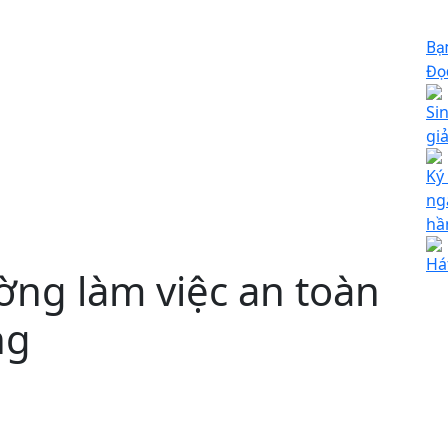
Bạ
Đọc
Si
gi
Ký
ng
hầ
Há
ờng làm việc an toàn
ng