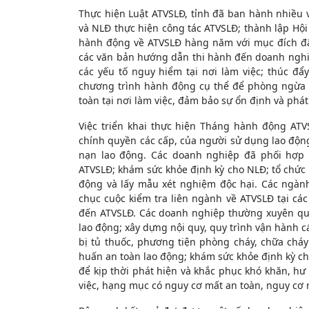
Thực hiện Luật ATVSLĐ, tỉnh đã ban hành nhiều
và NLĐ thực hiện công tác ATVSLĐ; thành lập Hội
hành động về ATVSLĐ hàng năm với mục đích đẩy
các văn bản hướng dẫn thi hành đến doanh nghi
các yếu tố nguy hiểm tại nơi làm việc; thúc đẩ
chương trình hành động cụ thể để phòng ngừa 
toàn tại nơi làm việc, đảm bảo sự ổn định và phá
Việc triển khai thực hiện Tháng hành động AT
chính quyền các cấp, của người sử dụng lao động
nạn lao động. Các doanh nghiệp đã phối hợp v
ATVSLĐ; khám sức khỏe định kỳ cho NLĐ; tổ chức c
động và lấy mẫu xét nghiệm độc hại. Các ngàn
chục cuộc kiểm tra liên ngành về ATVSLĐ tại các
đến ATVSLĐ. Các doanh nghiệp thường xuyên quan
lao động; xây dựng nội quy, quy trình vận hành cá
bị tủ thuốc, phương tiện phòng cháy, chữa cháy 
huấn an toàn lao động; khám sức khỏe định kỳ ch
để kịp thời phát hiện và khắc phục khó khăn, hư 
việc, hạng mục có nguy cơ mất an toàn, nguy cơ