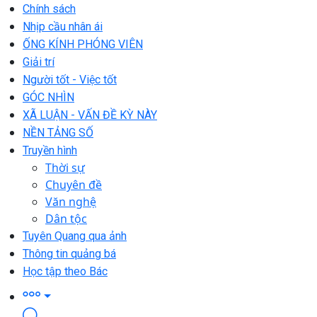
Chính sách
Nhịp cầu nhân ái
ỐNG KÍNH PHÓNG VIÊN
Giải trí
Người tốt - Việc tốt
GÓC NHÌN
XÃ LUẬN - VẤN ĐỀ KỲ NÀY
NỀN TẢNG SỐ
Truyền hình
Thời sự
Chuyên đề
Văn nghệ
Dân tộc
Tuyên Quang qua ảnh
Thông tin quảng bá
Học tập theo Bác