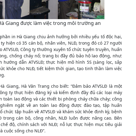
Hà Giang được làm việc trong môi trường an
 phần in Hà Giang chịu ảnh hưởng bởi nhiều yếu tố độc hại,
ty hiện có 35 cán bộ, nhân viên, NLĐ, trong đó có 27 người
ảo ATVSLĐ, Công ty thường xuyên tổ chức tuyên truyền, huấn
òng, chống cháy nổ; trang bị đầy đủ bảo hộ lao động, như:
ch hướng dẫn ATVSLĐ; thực hiện mô hình 5S (sàng lọc, sắp
c khỏe cho NLĐ, tiết kiệm thời gian, tạo tinh thần làm việc
ng.
 Hà Giang, Hà Văn Trang cho biết: “Đảm bảo ATVSLĐ là một
ng ty thực hiện đăng ký và kiểm định đầy đủ các loại máy
an toàn lao động và các thiết bị phòng cháy chữa cháy; công
ghiêm ngặt về an toàn lao động được đào tạo, tập huấn
ổ chức tập huấn về ATVSLĐ và khám sức khỏe định kỳ, bệnh
 trong cán bộ, công nhân, NLĐ luôn được nâng cao. Bên
 chế độ, chính sách với NLĐ; nỗ lực thực hiện mục tiêu giải
và cuộc sống cho NLĐ”.