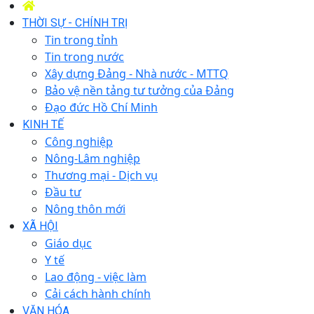
THỜI SỰ - CHÍNH TRỊ
Tin trong tỉnh
Tin trong nước
Xây dựng Đảng - Nhà nước - MTTQ
Bảo vệ nền tảng tư tưởng của Đảng
Đạo đức Hồ Chí Minh
KINH TẾ
Công nghiệp
Nông-Lâm nghiệp
Thương mại - Dịch vụ
Đầu tư
Nông thôn mới
XÃ HỘI
Giáo dục
Y tế
Lao động - việc làm
Cải cách hành chính
VĂN HÓA