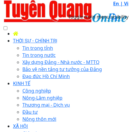
En |
Vi
Toggle main menu visibility
THỜI SỰ - CHÍNH TRỊ
Tin trong tỉnh
Tin trong nước
Xây dựng Đảng - Nhà nước - MTTQ
Bảo vệ nền tảng tư tưởng của Đảng
Đạo đức Hồ Chí Minh
KINH TẾ
Công nghiệp
Nông-Lâm nghiệp
Thương mại - Dịch vụ
Đầu tư
Nông thôn mới
XÃ HỘI