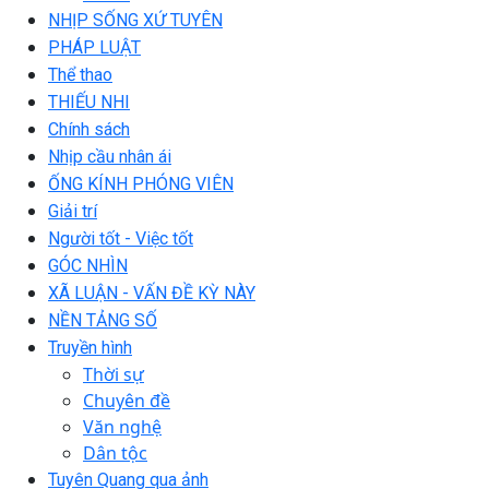
NHỊP SỐNG XỨ TUYÊN
PHÁP LUẬT
Thể thao
THIẾU NHI
Chính sách
Nhịp cầu nhân ái
ỐNG KÍNH PHÓNG VIÊN
Giải trí
Người tốt - Việc tốt
GÓC NHÌN
XÃ LUẬN - VẤN ĐỀ KỲ NÀY
NỀN TẢNG SỐ
Truyền hình
Thời sự
Chuyên đề
Văn nghệ
Dân tộc
Tuyên Quang qua ảnh