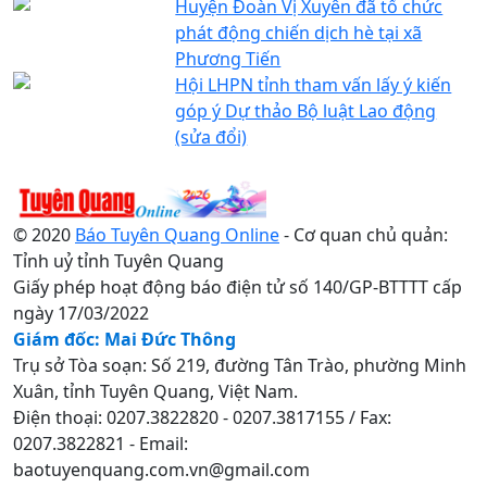
Huyện Đoàn Vị Xuyên đã tổ chức
phát động chiến dịch hè tại xã
Phương Tiến
Hội LHPN tỉnh tham vấn lấy ý kiến
góp ý Dự thảo Bộ luật Lao động
(sửa đổi)
© 2020
Báo Tuyên Quang Online
- Cơ quan chủ quản:
Tỉnh uỷ tỉnh Tuyên Quang
Giấy phép hoạt động báo điện tử số 140/GP-BTTTT cấp
ngày 17/03/2022
Giám đốc: Mai Đức Thông
Trụ sở Tòa soạn: Số 219, đường Tân Trào, phường Minh
Xuân, tỉnh Tuyên Quang, Việt Nam.
Điện thoại: 0207.3822820 - 0207.3817155 / Fax:
0207.3822821 - Email:
baotuyenquang.com.vn@gmail.com