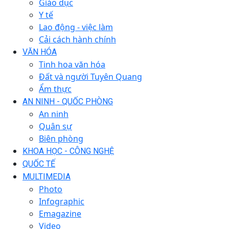
Giáo dục
Y tế
Lao động - việc làm
Cải cách hành chính
VĂN HÓA
Tinh hoa văn hóa
Đất và người Tuyên Quang
Ẩm thực
AN NINH - QUỐC PHÒNG
An ninh
Quân sự
Biên phòng
KHOA HỌC - CÔNG NGHỆ
QUỐC TẾ
MULTIMEDIA
Photo
Infographic
Emagazine
Video