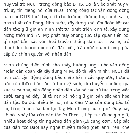
huy vai trò NCUT trong đồng bào DTTS. Đó là việc phát huy vị
trí, uy tín, tiếng nói của NCUT trong công tác vận động đồng
bào các DTTS thực hiện tốt chủ trương, đường lối, chính sách,
pháp luật của Đảng, Nhà nước; xây dựng khối đại đoàn kết các
dân tộc; giữ gìn an ninh trật tự, phát triển kinh tế, xây dựng
Nông thôn mới (NTM); phát huy phong tục, tập quán tiến bộ,
gìn giữ bản sắc văn hoá truyền thống dân tộc…, và họ trở
thành lực lượng nòng cốt đặc biệt, “cầu nối” quan trọng giữa
cấp ủy, chính quyền với nhân dân.
Minh chứng điển hình cho thấy, hưởng ứng Cuộc vận động
“Toàn dân đoàn kết xây dựng NTM, đô thị văn minh”; NCUT đã
tích cực vận động đồng bào chấp hành các quy ước, hương
ước của thôn, bản; ăn, ở hợp vệ sinh, di chuyển chuồng gia
súc ra xa nhà; vận động nhân dân xóa bỏ các hủ tục trong việc
cưới, tang và đẩy lùi tệ nạn xã hội; giữ gìn bản sắc văn hóa
dân tộc. Do đó, nhiều lễ hội, như: Cầu Mưa của đồng bào Lô
Lô, Lồng Tồng của dân tộc Tày, Múa Trống của người Giấy hay
Lễ hội Nhảy lửa của dân tộc Pà Thẻn..., tiếp tục được gìn giữ;
nhiều hoạt động tín ngưỡng dân gian (Lễ cúng cơm, Cấp sắc
của dân tộc Dao) hay nghề truyền thống (dệt lanh, rèn, chế