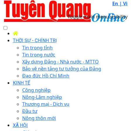
En |
Vi
Toggle main menu visibility
THỜI SỰ - CHÍNH TRỊ
Tin trong tỉnh
Tin trong nước
Xây dựng Đảng - Nhà nước - MTTQ
Bảo vệ nền tảng tư tưởng của Đảng
Đạo đức Hồ Chí Minh
KINH TẾ
Công nghiệp
Nông-Lâm nghiệp
Thương mại - Dịch vụ
Đầu tư
Nông thôn mới
XÃ HỘI