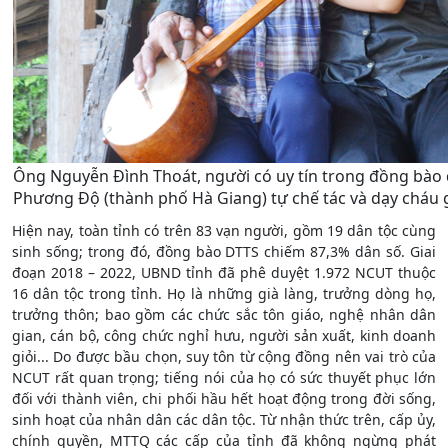
Ông Nguyễn Đình Thoát, người có uy tín trong đồng bào d
Phương Độ (thành phố Hà Giang) tự chế tác và dạy cháu g
Hiện nay, toàn tỉnh có trên 83 vạn người, gồm 19 dân tộc cùng
sinh sống; trong đó, đồng bào DTTS chiếm 87,3% dân số. Giai
đoạn 2018 – 2022, UBND tỉnh đã phê duyệt 1.972 NCUT thuộc
16 dân tộc trong tỉnh. Họ là những già làng, trưởng dòng họ,
trưởng thôn; bao gồm các chức sắc tôn giáo, nghệ nhân dân
gian, cán bộ, công chức nghỉ hưu, người sản xuất, kinh doanh
giỏi... Do được bầu chọn, suy tôn từ cộng đồng nên vai trò của
NCUT rất quan trọng; tiếng nói của họ có sức thuyết phục lớn
đối với thành viên, chi phối hầu hết hoạt động trong đời sống,
sinh hoạt của nhân dân các dân tộc. Từ nhận thức trên, cấp ủy,
chính quyền, MTTQ các cấp của tỉnh đã không ngừng phát