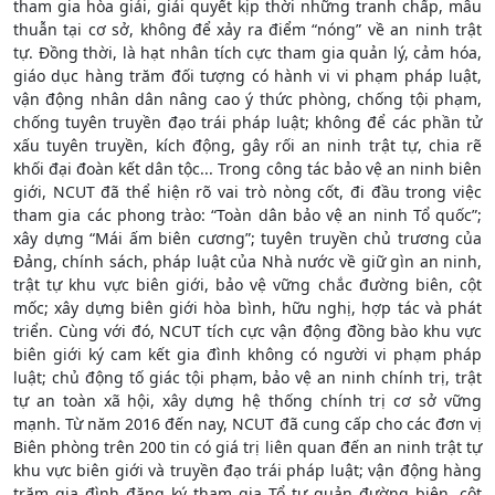
tham gia hòa giải, giải quyết kịp thời những tranh chấp, mâu
thuẫn tại cơ sở, không để xảy ra điểm “nóng” về an ninh trật
tự. Đồng thời, là hạt nhân tích cực tham gia quản lý, cảm hóa,
giáo dục hàng trăm đối tượng có hành vi vi phạm pháp luật,
vận động nhân dân nâng cao ý thức phòng, chống tội phạm,
chống tuyên truyền đạo trái pháp luật; không để các phần tử
xấu tuyên truyền, kích động, gây rối an ninh trật tự, chia rẽ
khối đại đoàn kết dân tộc... Trong công tác bảo vệ an ninh biên
giới, NCUT đã thể hiện rõ vai trò nòng cốt, đi đầu trong việc
tham gia các phong trào: “Toàn dân bảo vệ an ninh Tổ quốc”;
xây dựng “Mái ấm biên cương”; tuyên truyền chủ trương của
Đảng, chính sách, pháp luật của Nhà nước về giữ gìn an ninh,
trật tự khu vực biên giới, bảo vệ vững chắc đường biên, cột
mốc; xây dựng biên giới hòa bình, hữu nghị, hợp tác và phát
triển. Cùng với đó, NCUT tích cực vận động đồng bào khu vực
biên giới ký cam kết gia đình không có người vi phạm pháp
luật; chủ động tố giác tội phạm, bảo vệ an ninh chính trị, trật
tự an toàn xã hội, xây dựng hệ thống chính trị cơ sở vững
mạnh. Từ năm 2016 đến nay, NCUT đã cung cấp cho các đơn vị
Biên phòng trên 200 tin có giá trị liên quan đến an ninh trật tự
khu vực biên giới và truyền đạo trái pháp luật; vận động hàng
trăm gia đình đăng ký tham gia Tổ tự quản đường biên, cột