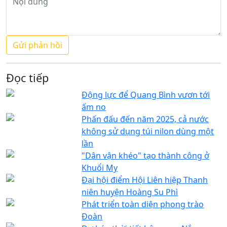
Đọc tiếp
Động lực để Quang Bình vươn tới
ấm no
Phấn đấu đến năm 2025, cả nước
không sử dụng túi nilon dùng một
lần
"Dân vận khéo" tạo thành công ở
Khuổi My
Đại hội điểm Hội Liên hiệp Thanh
niên huyện Hoàng Su Phì
Phát triển toàn diện phong trào
Đoàn