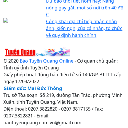
Dự báo thời tiết hôm nay: Nắng
nóng gay gắt, một số nơi trên 40 độ
C
Công khai địa chỉ tiếp nhận phản
ánh, kiến nghị của cá nhân, tổ chức
về quy định hành chính
© 2020
Báo Tuyên Quang Online
- Cơ quan chủ quản:
Tỉnh uỷ tỉnh Tuyên Quang
Giấy phép hoạt động báo điện tử số 140/GP-BTTTT cấp
ngày 17/03/2022
Giám đốc: Mai Đức Thông
Trụ sở Tòa soạn: Số 219, đường Tân Trào, phường Minh
Xuân, tỉnh Tuyên Quang, Việt Nam.
Điện thoại: 0207.3822820 - 0207.3817155 / Fax:
0207.3822821 - Email:
baotuyenquang.com.vn@gmail.com