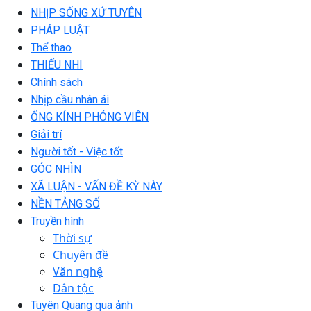
NHỊP SỐNG XỨ TUYÊN
PHÁP LUẬT
Thể thao
THIẾU NHI
Chính sách
Nhịp cầu nhân ái
ỐNG KÍNH PHÓNG VIÊN
Giải trí
Người tốt - Việc tốt
GÓC NHÌN
XÃ LUẬN - VẤN ĐỀ KỲ NÀY
NỀN TẢNG SỐ
Truyền hình
Thời sự
Chuyên đề
Văn nghệ
Dân tộc
Tuyên Quang qua ảnh