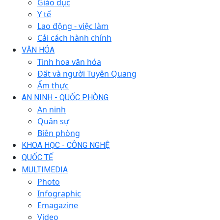
Giáo dục
Y tế
Lao động - việc làm
Cải cách hành chính
VĂN HÓA
Tinh hoa văn hóa
Đất và người Tuyên Quang
Ẩm thực
AN NINH - QUỐC PHÒNG
An ninh
Quân sự
Biên phòng
KHOA HỌC - CÔNG NGHỆ
QUỐC TẾ
MULTIMEDIA
Photo
Infographic
Emagazine
Video