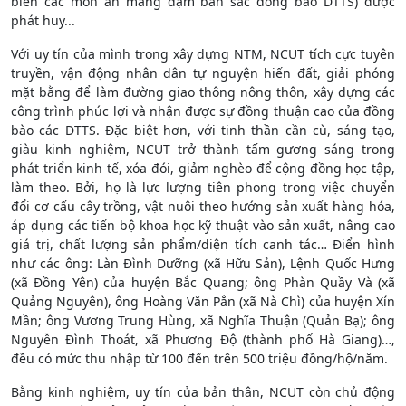
biến các món ăn mang đậm bản sắc đồng bào DTTS) được
phát huy...
Với uy tín của mình trong xây dựng NTM, NCUT tích cực tuyên
truyền, vận động nhân dân tự nguyện hiến đất, giải phóng
mặt bằng để làm đường giao thông nông thôn, xây dựng các
công trình phúc lợi và nhận được sự đồng thuận cao của đồng
bào các DTTS. Đặc biệt hơn, với tinh thần cần cù, sáng tạo,
giàu kinh nghiệm, NCUT trở thành tấm gương sáng trong
phát triển kinh tế, xóa đói, giảm nghèo để cộng đồng học tập,
làm theo. Bởi, họ là lực lượng tiên phong trong việc chuyển
đổi cơ cấu cây trồng, vật nuôi theo hướng sản xuất hàng hóa,
áp dụng các tiến bộ khoa học kỹ thuật vào sản xuất, nâng cao
giá trị, chất lượng sản phẩm/diện tích canh tác… Điển hình
như các ông: Làn Đình Dưỡng (xã Hữu Sản), Lệnh Quốc Hưng
(xã Đồng Yên) của huyện Bắc Quang; ông Phàn Quầy Và (xã
Quảng Nguyên), ông Hoàng Văn Pẳn (xã Nà Chì) của huyện Xín
Mần; ông Vương Trung Hùng, xã Nghĩa Thuận (Quản Bạ); ông
Nguyễn Đình Thoát, xã Phương Độ (thành phố Hà Giang)…,
đều có mức thu nhập từ 100 đến trên 500 triệu đồng/hộ/năm.
Bằng kinh nghiệm, uy tín của bản thân, NCUT còn chủ động