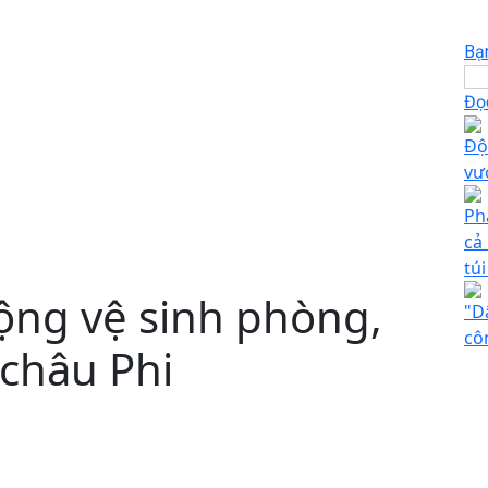
Bạ
Đọc
Độ
vư
Ph
cả
tú
ộng vệ sinh phòng,
"D
cô
 châu Phi