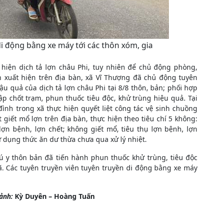
di động bằng xe máy tới các thôn xóm, gia
 hiện dịch tả lợn châu Phi, tuy nhiên để chủ động phòng,
 xuất hiện trên địa bàn, xã Vĩ Thượng đã chủ động tuyên
 quả của dịch tả lợn châu Phi tại 8/8 thôn, bản; phối hợp
 chốt trạm, phun thuốc tiêu độc, khử trùng hiệu quả. Tại
ình trong xã thực hiện quyết liệt công tác vệ sinh chuồng
 giết mổ lợn trên địa bàn, thực hiện theo tiêu chí 5 không:
ợn bệnh, lợn chết; không giết mổ, tiêu thụ lợn bệnh, lợn
 dụng thức ăn dư thừa chưa qua xử lý nhiệt.
ú y thôn bản đã tiến hành phun thuốc khử trùng, tiêu độc
ã. Các tuyên truyền viên tuyên truyền di động bằng xe máy
 ảnh:
Kỳ Duyên – Hoàng Tuấn