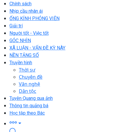
Chính sách
Nhịp cầu nhân ái
ỐNG KÍNH PHÓNG VIÊN
Giải trí
Người tốt - Việc tốt
GÓC NHÌN
XÃ LUẬN - VẤN ĐỀ KỲ NÀY
NỀN TẢNG SỐ
Truyền hình
Thời sự
Chuyên đề
Văn nghệ
Dân tộc
Tuyên Quang qua ảnh
Thông tin quảng bá
Học tập theo Bác