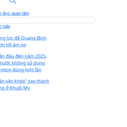
n đọc quan tâm
 tiếp
ng lực để Quang Bình
ơn tới ấm no
ấn đấu đến năm 2025,
 nước không sử dụng
i nilon dùng một lần
ân vận khéo" tạo thành
ng ở Khuổi My