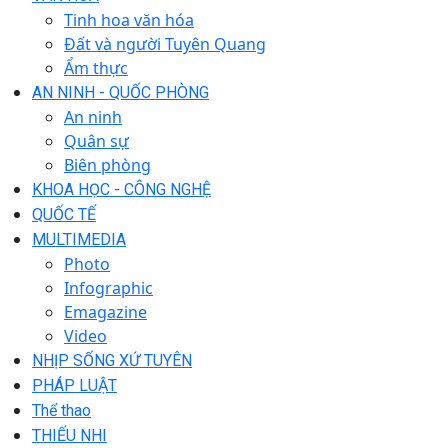
Tinh hoa văn hóa
Đất và người Tuyên Quang
Ẩm thực
AN NINH - QUỐC PHÒNG
An ninh
Quân sự
Biên phòng
KHOA HỌC - CÔNG NGHỆ
QUỐC TẾ
MULTIMEDIA
Photo
Infographic
Emagazine
Video
NHỊP SỐNG XỨ TUYÊN
PHÁP LUẬT
Thể thao
THIẾU NHI