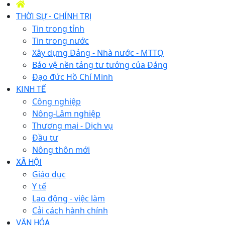
THỜI SỰ - CHÍNH TRỊ
Tin trong tỉnh
Tin trong nước
Xây dựng Đảng - Nhà nước - MTTQ
Bảo vệ nền tảng tư tưởng của Đảng
Đạo đức Hồ Chí Minh
KINH TẾ
Công nghiệp
Nông-Lâm nghiệp
Thương mại - Dịch vụ
Đầu tư
Nông thôn mới
XÃ HỘI
Giáo dục
Y tế
Lao động - việc làm
Cải cách hành chính
VĂN HÓA