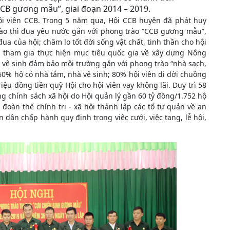
CCB gương mẫu”, giai đoạn 2014 – 2019.
ội viên CCB. Trong 5 năm qua, Hội CCB huyện đã phát huy
rào thì đua yêu nước gắn với phong trào “CCB gương mẫu”,
đua của hội; chăm lo tốt đời sống vật chất, tinh thần cho hội
c tham gia thực hiện mục tiêu quốc gia về xây dựng Nông
h vệ sinh đảm bảo môi trường gắn với phong trào “nhà sạch,
60% hộ có nhà tắm, nhà vệ sinh; 80% hội viên di dời chuồng
riệu đồng tiền quỹ Hội cho hội viên vay không lãi. Duy trì 58
ng chính sách xã hội do Hội quản lý gần 60 tỷ đồng/1.752 hộ
đoàn thể chính trị - xã hội thành lập các tổ tự quản về an
 dân chấp hành quy định trong việc cưới, việc tang, lễ hội,