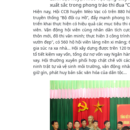
xuất sắc trong phong trào thi đua “
Hiện nay, Hội CCB huyện Mèo Vạc có trên 880 h
truyền thống “Bộ đội cụ Hồ”, đẩy mạnh phong t
triển khai thực hiện có hiệu quả các mục tiêu thi 
viên. Vận động hội viên cùng nhân dân tích cự
thôn mới, đô thị văn minh
;
thực hiện 3 công trìn
vườn đẹp”, có 560 hộ hội viên láng nền xi măng; 
gia súc ra xa nhà... Hội xây dựng được trên 120 t
tổ tiết kiệm vay vốn, tổng dư nợ vốn vay Ngân hà
vay. Hội thường xuyên phối hợp chặt chẽ với các 
ninh trật tự và vệ sinh môi trường, vận động nhân
giữ gìn, phát huy bản sắc văn hóa của dân tộc...