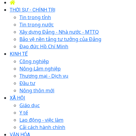
THỜI SỰ - CHÍNH TRỊ
Tin trong tỉnh
Tin trong nước
Xây dựng Đảng - Nhà nước - MTTQ
Bảo vệ nền tảng tư tưởng của Đảng
Đạo đức Hồ Chí Minh
KINH TẾ
Công nghiệp
Nông-Lâm nghiệp
Thương mại - Dịch vụ
Đầu tư
Nông thôn mới
XÃ HỘI
Giáo dục
Y tế
Lao động - việc làm
Cải cách hành chính
VĂN HÓA