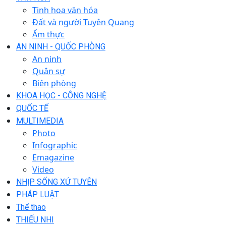
Tinh hoa văn hóa
Đất và người Tuyên Quang
Ẩm thực
AN NINH - QUỐC PHÒNG
An ninh
Quân sự
Biên phòng
KHOA HỌC - CÔNG NGHỆ
QUỐC TẾ
MULTIMEDIA
Photo
Infographic
Emagazine
Video
NHỊP SỐNG XỨ TUYÊN
PHÁP LUẬT
Thể thao
THIẾU NHI