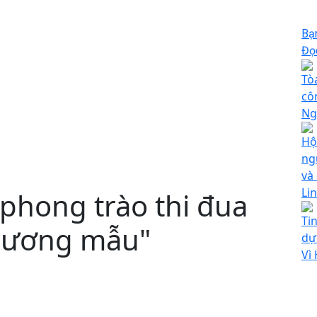
Bạ
Đọc
Tò
cô
Ng
Hộ
ng
và
Li
phong trào thi đua
Ti
 gương mẫu"
dự
Vì