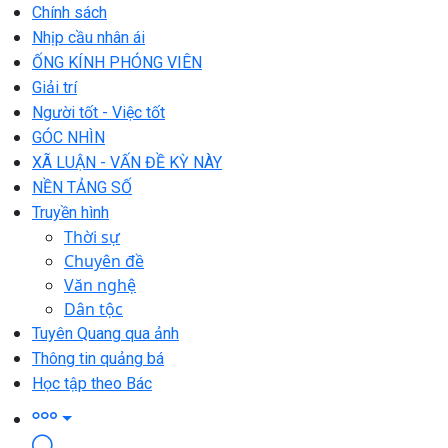
Chính sách
Nhịp cầu nhân ái
ỐNG KÍNH PHÓNG VIÊN
Giải trí
Người tốt - Việc tốt
GÓC NHÌN
XÃ LUẬN - VẤN ĐỀ KỲ NÀY
NỀN TẢNG SỐ
Truyền hình
Thời sự
Chuyên đề
Văn nghệ
Dân tộc
Tuyên Quang qua ảnh
Thông tin quảng bá
Học tập theo Bác