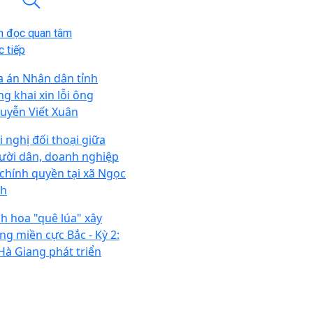
n đọc quan tâm
 tiếp
a án Nhân dân tỉnh
ng khai xin lỗi ông
uyễn Viết Xuân
i nghị đối thoại giữa
ười dân, doanh nghiệp
 chính quyền tại xã Ngọc
nh
nh hoa "quê lúa" xây
ng miền cực Bắc - Kỳ 2:
 Hà Giang phát triển