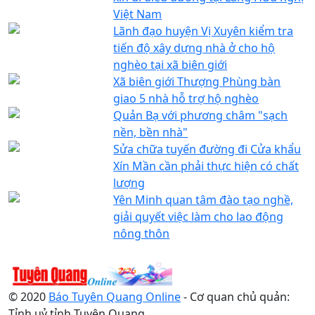
Việt Nam
Lãnh đạo huyện Vị Xuyên kiểm tra
tiến độ xây dựng nhà ở cho hộ
nghèo tại xã biên giới
Xã biên giới Thượng Phùng bàn
giao 5 nhà hỗ trợ hộ nghèo
Quản Bạ với phương châm "sạch
nền, bền nhà"
Sửa chữa tuyến đường đi Cửa khẩu
Xín Mần cần phải thực hiện có chất
lượng
Yên Minh quan tâm đào tạo nghề,
giải quyết việc làm cho lao động
nông thôn
© 2020
Báo Tuyên Quang Online
- Cơ quan chủ quản:
Tỉnh uỷ tỉnh Tuyên Quang