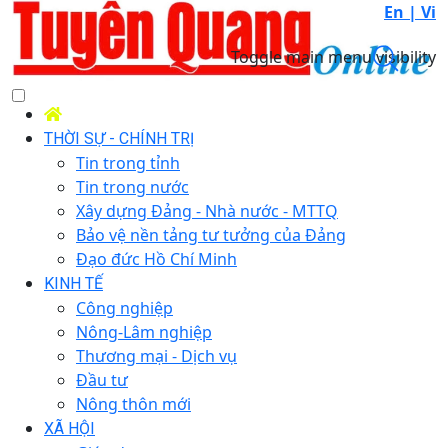
En |
Vi
Toggle main menu visibility
THỜI SỰ - CHÍNH TRỊ
Tin trong tỉnh
Tin trong nước
Xây dựng Đảng - Nhà nước - MTTQ
Bảo vệ nền tảng tư tưởng của Đảng
Đạo đức Hồ Chí Minh
KINH TẾ
Công nghiệp
Nông-Lâm nghiệp
Thương mại - Dịch vụ
Đầu tư
Nông thôn mới
XÃ HỘI