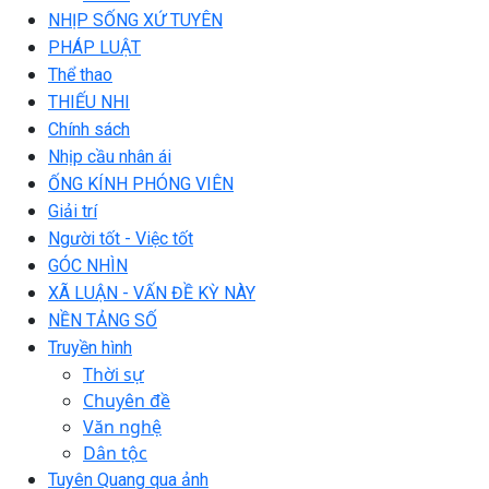
NHỊP SỐNG XỨ TUYÊN
PHÁP LUẬT
Thể thao
THIẾU NHI
Chính sách
Nhịp cầu nhân ái
ỐNG KÍNH PHÓNG VIÊN
Giải trí
Người tốt - Việc tốt
GÓC NHÌN
XÃ LUẬN - VẤN ĐỀ KỲ NÀY
NỀN TẢNG SỐ
Truyền hình
Thời sự
Chuyên đề
Văn nghệ
Dân tộc
Tuyên Quang qua ảnh