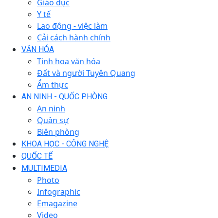
Giáo dục
Y tế
Lao động - việc làm
Cải cách hành chính
VĂN HÓA
Tinh hoa văn hóa
Đất và người Tuyên Quang
Ẩm thực
AN NINH - QUỐC PHÒNG
An ninh
Quân sự
Biên phòng
KHOA HỌC - CÔNG NGHỆ
QUỐC TẾ
MULTIMEDIA
Photo
Infographic
Emagazine
Video