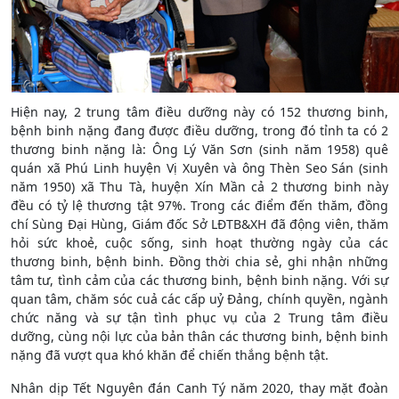
Hiện nay, 2 trung tâm điều dưỡng này có 152 thương binh,
bệnh binh nặng đang được điều dưỡng, trong đó tỉnh ta có 2
thương binh nặng là: Ông Lý Văn Sơn (sinh năm 1958) quê
quán xã Phú Linh huyện Vị Xuyên và ông Thèn Seo Sán (sinh
năm 1950) xã Thu Tà, huyện Xín Mần cả 2 thương binh này
đều có tỷ lệ thương tật 97%. Trong các điểm đến thăm, đồng
chí Sùng Đại Hùng, Giám đốc Sở LĐTB&XH đã động viên, thăm
hỏi sức khoẻ, cuộc sống, sinh hoạt thường ngày của các
thương binh, bệnh binh. Đồng thời chia sẻ, ghi nhận những
tâm tư, tình cảm của các thương binh, bệnh binh nặng. Với sự
quan tâm, chăm sóc cuả các cấp uỷ Đảng, chính quyền, ngành
chức năng và sự tận tình phục vụ của 2 Trung tâm điều
dưỡng, cùng nội lực của bản thân các thương binh, bệnh binh
nặng đã vượt qua khó khăn để chiến thắng bệnh tật.
Nhân dịp Tết Nguyên đán Canh Tý năm 2020, thay mặt đoàn