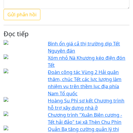
Đọc tiếp
Bình ổn giá cả thị trường dịp Tết
Nguyên đán
Xóm nhỏ Nà Khương kéo điện đón
Tết
Đoàn công tác Vùng 2 Hải quân
thăm, chúc Tết các lực lượng làm
nhiệm vụ trên thềm lục địa phía
Nam Tổ quốc
Hoàng Su Phì sơ kết Chương trình
hỗ trợ xây dựng nhà ở
Chương trình "Xuân Biên cương -
Tết hải đảo" tại xã Thèn Chu Phìn
Quản Bạ tăng cường quản lý thị