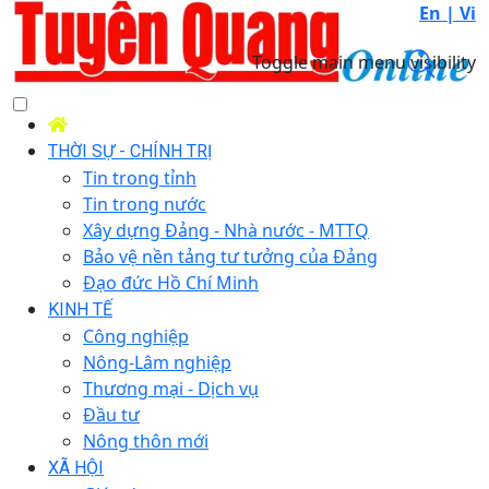
En |
Vi
Toggle main menu visibility
THỜI SỰ - CHÍNH TRỊ
Tin trong tỉnh
Tin trong nước
Xây dựng Đảng - Nhà nước - MTTQ
Bảo vệ nền tảng tư tưởng của Đảng
Đạo đức Hồ Chí Minh
KINH TẾ
Công nghiệp
Nông-Lâm nghiệp
Thương mại - Dịch vụ
Đầu tư
Nông thôn mới
XÃ HỘI