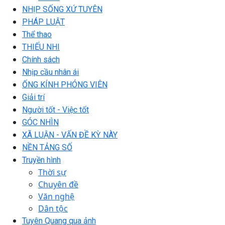
NHỊP SỐNG XỨ TUYÊN
PHÁP LUẬT
Thể thao
THIẾU NHI
Chính sách
Nhịp cầu nhân ái
ỐNG KÍNH PHÓNG VIÊN
Giải trí
Người tốt - Việc tốt
GÓC NHÌN
XÃ LUẬN - VẤN ĐỀ KỲ NÀY
NỀN TẢNG SỐ
Truyền hình
Thời sự
Chuyên đề
Văn nghệ
Dân tộc
Tuyên Quang qua ảnh