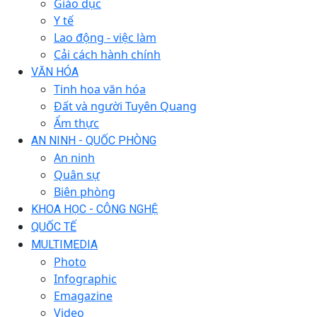
Giáo dục
Y tế
Lao động - việc làm
Cải cách hành chính
VĂN HÓA
Tinh hoa văn hóa
Đất và người Tuyên Quang
Ẩm thực
AN NINH - QUỐC PHÒNG
An ninh
Quân sự
Biên phòng
KHOA HỌC - CÔNG NGHỆ
QUỐC TẾ
MULTIMEDIA
Photo
Infographic
Emagazine
Video