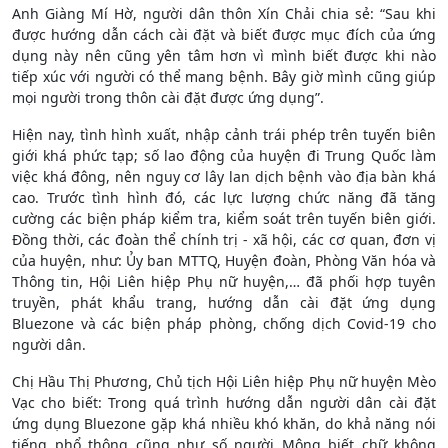
Anh Giàng Mí Hờ, người dân thôn Xín Chải chia sẻ: “Sau khi
được hướng dẫn cách cài đặt và biết được mục đích của ứng
dụng này nên cũng yên tâm hơn vì mình biết được khi nào
tiếp xúc với người có thể mang bệnh. Bây giờ mình cũng giúp
mọi người trong thôn cài đặt được ứng dụng”.
Hiện nay, tình hình xuất, nhập cảnh trái phép trên tuyến biên
giới khá phức tạp; số lao động của huyện đi Trung Quốc làm
việc khá đông, nên nguy cơ lây lan dịch bệnh vào địa bàn khá
cao. Trước tình hình đó, các lực lượng chức năng đã tăng
cường các biện pháp kiểm tra, kiểm soát trên tuyến biên giới.
Đồng thời, các đoàn thể chính trị - xã hội, các cơ quan, đơn vị
của huyện, như: Ủy ban MTTQ, Huyện đoàn, Phòng Văn hóa và
Thông tin, Hội Liên hiệp Phụ nữ huyện,… đã phối hợp tuyên
truyền, phát khẩu trang, hướng dẫn cài đặt ứng dụng
Bluezone và các biện pháp phòng, chống dịch Covid-19 cho
người dân.
Chị Hầu Thị Phương, Chủ tịch Hội Liên hiệp Phụ nữ huyện Mèo
Vạc cho biết: Trong quá trình hướng dẫn người dân cài đặt
ứng dụng Bluezone gặp khá nhiều khó khăn, do khả năng nói
tiếng phổ thông cũng như số người Mông biết chữ không