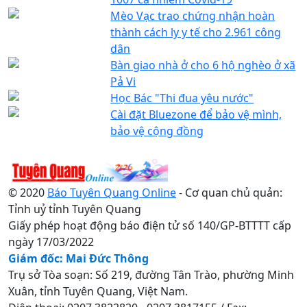
Mèo Vạc trao chứng nhận hoàn
thành cách ly y tế cho 2.961 công
dân
Bàn giao nhà ở cho 6 hộ nghèo ở xã
Pả Vi
Học Bác "Thi đua yêu nước"
Cài đặt Bluezone để bảo vệ mình,
bảo vệ cộng đồng
© 2020
Báo Tuyên Quang Online
- Cơ quan chủ quản:
Tỉnh uỷ tỉnh Tuyên Quang
Giấy phép hoạt động báo điện tử số 140/GP-BTTTT cấp
ngày 17/03/2022
Giám đốc: Mai Đức Thông
Trụ sở Tòa soạn: Số 219, đường Tân Trào, phường Minh
Xuân, tỉnh Tuyên Quang, Việt Nam.