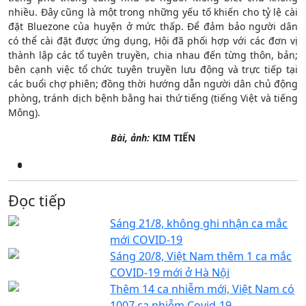
nhiều. Đây cũng là một trong những yếu tố khiến cho tỷ lệ cài
đặt Bluezone của huyện ở mức thấp. Để đảm bảo người dân
có thể cài đặt được ứng dụng, Hội đã phối hợp với các đơn vị
thành lập các tổ tuyên truyền, chia nhau đến từng thôn, bản;
bên cạnh việc tổ chức tuyên truyền lưu động và trực tiếp tại
các buổi chợ phiên; đồng thời hướng dẫn người dân chủ động
phòng, tránh dịch bệnh bằng hai thứ tiếng (tiếng Việt và tiếng
Mông).
Bài, ảnh:
KIM TIẾN
Đọc tiếp
Sáng 21/8, không ghi nhận ca mắc
mới COVID-19
Sáng 20/8, Việt Nam thêm 1 ca mắc
COVID-19 mới ở Hà Nội
Thêm 14 ca nhiễm mới, Việt Nam có
1007 ca nhiễm Covid-19