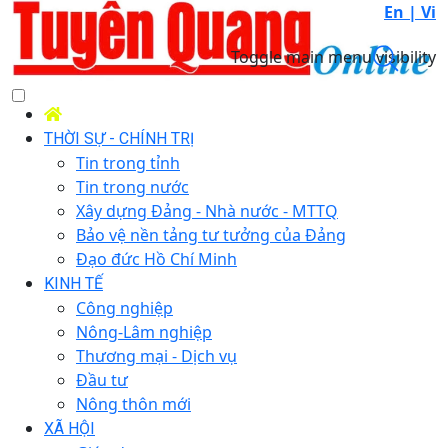
En |
Vi
Toggle main menu visibility
THỜI SỰ - CHÍNH TRỊ
Tin trong tỉnh
Tin trong nước
Xây dựng Đảng - Nhà nước - MTTQ
Bảo vệ nền tảng tư tưởng của Đảng
Đạo đức Hồ Chí Minh
KINH TẾ
Công nghiệp
Nông-Lâm nghiệp
Thương mại - Dịch vụ
Đầu tư
Nông thôn mới
XÃ HỘI