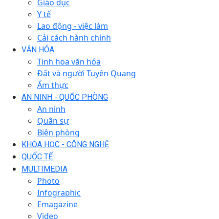
Giáo dục
Y tế
Lao động - việc làm
Cải cách hành chính
VĂN HÓA
Tinh hoa văn hóa
Đất và người Tuyên Quang
Ẩm thực
AN NINH - QUỐC PHÒNG
An ninh
Quân sự
Biên phòng
KHOA HỌC - CÔNG NGHỆ
QUỐC TẾ
MULTIMEDIA
Photo
Infographic
Emagazine
Video