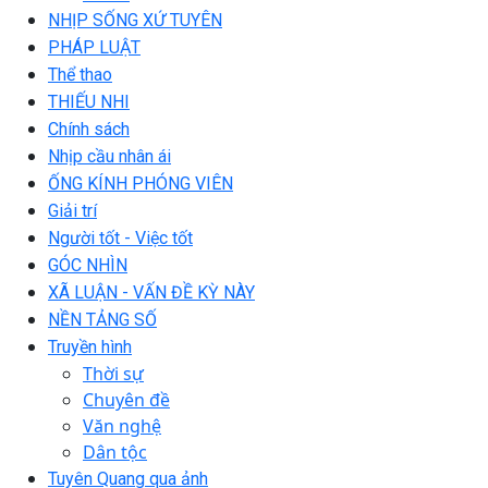
NHỊP SỐNG XỨ TUYÊN
PHÁP LUẬT
Thể thao
THIẾU NHI
Chính sách
Nhịp cầu nhân ái
ỐNG KÍNH PHÓNG VIÊN
Giải trí
Người tốt - Việc tốt
GÓC NHÌN
XÃ LUẬN - VẤN ĐỀ KỲ NÀY
NỀN TẢNG SỐ
Truyền hình
Thời sự
Chuyên đề
Văn nghệ
Dân tộc
Tuyên Quang qua ảnh