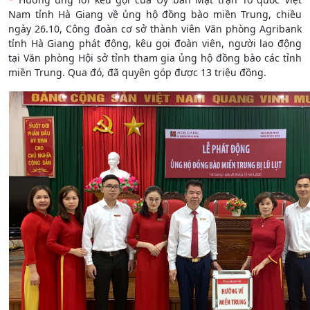
Nam tỉnh Hà Giang về ủng hộ đồng bào miền Trung, chiều
ngày 26.10, Công đoàn cơ sở thành viên Văn phòng Agribank
tỉnh Hà Giang phát động, kêu gọi đoàn viên, người lao động
tại Văn phòng Hội sở tỉnh tham gia ủng hộ đồng bào các tỉnh
miền Trung. Qua đó, đã quyên góp được 13 triệu đồng.