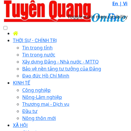
En |
Vi
Toggle main menu visibility
THỜI SỰ - CHÍNH TRỊ
Tin trong tỉnh
Tin trong nước
Xây dựng Đảng - Nhà nước - MTTQ
Bảo vệ nền tảng tư tưởng của Đảng
Đạo đức Hồ Chí Minh
KINH TẾ
Công nghiệp
Nông-Lâm nghiệp
Thương mại - Dịch vụ
Đầu tư
Nông thôn mới
XÃ HỘI