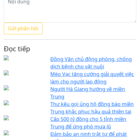
Đọc tiếp
Đồng Văn chủ động phòng, chống
dịch bệnh cho vật nuôi
Mèo Vạc tăng cường giải quyết việc
làm cho người lao động
Người Hà Giang hướng về miền
Trung
Thư kêu gọi ủng hộ đồng bào miền
Trung khắc phục hậu quả thiên tai
Cấp 500 tỷ đồng cho 5 tỉnh miền
Trung để ứng phó mưa lũ
Đảm bảo an ninh trật tự để phát