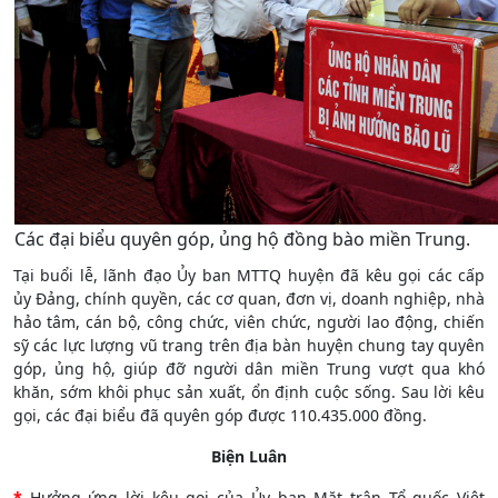
Các đại biểu quyên góp, ủng hộ đồng bào miền Trung.
Tại buổi lễ, lãnh đạo Ủy ban MTTQ huyện đã kêu gọi các cấp
ủy Đảng, chính quyền, các cơ quan, đơn vị, doanh nghiệp, nhà
hảo tâm, cán bộ, công chức, viên chức, người lao động, chiến
sỹ các lực lượng vũ trang trên địa bàn huyện chung tay quyên
góp, ủng hộ, giúp đỡ người dân miền Trung vượt qua khó
khăn, sớm khôi phục sản xuất, ổn định cuộc sống. Sau lời kêu
gọi, các đại biểu đã quyên góp được 110.435.000 đồng.
Biện Luân
*
Hưởng ứng lời kêu gọi của Ủy ban Mặt trận Tổ quốc Việt