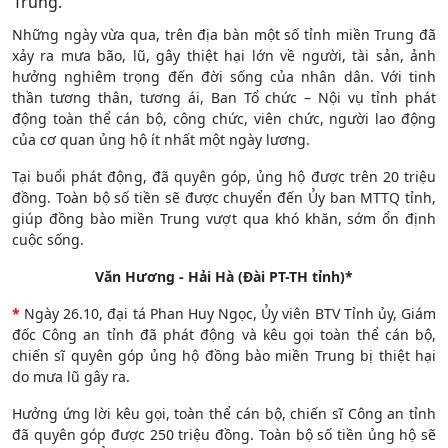
Trung.
Những ngày vừa qua, trên địa bàn một số tỉnh miền Trung đã
xảy ra mưa bão, lũ, gây thiệt hại lớn về người, tài sản, ảnh
hưởng nghiêm trọng đến đời sống của nhân dân. Với tinh
thần tương thân, tương ái, Ban Tổ chức – Nội vụ tỉnh phát
động toàn thể cán bộ, công chức, viên chức, người lao động
của cơ quan ủng hộ ít nhất một ngày lương.
Tại buổi phát động, đã quyên góp, ủng hộ được trên 20 triệu
đồng. Toàn bộ số tiền sẽ được chuyển đến Ủy ban MTTQ tỉnh,
giúp đồng bào miền Trung vượt qua khó khăn, sớm ổn định
cuộc sống.
Văn Hương - Hải Hà (Đài PT-TH tỉnh)
*
*
Ngày 26.10, đại tá Phan Huy Ngọc, Ủy viên BTV Tỉnh ủy, Giám
đốc Công an tỉnh đã phát động và kêu gọi toàn thể cán bộ,
chiến sĩ quyên góp ủng hộ đồng bào miền Trung bị thiệt hại
do mưa lũ gây ra.
Hưởng ứng lời kêu gọi, toàn thể cán bộ, chiến sĩ Công an tỉnh
đã quyên góp được 250 triệu đồng. Toàn bộ số tiền ủng hộ sẽ