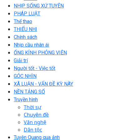
NHỊP SỐNG XỨ TUYÊN
PHÁP LUẬT
Thể thao
THIẾU NHI
Chính sách
Nhịp cầu nhân ái
ỐNG KÍNH PHÓNG VIÊN
Giải trí
Người tốt - Việc tốt
GÓC NHÌN
XÃ LUẬN - VẤN ĐỀ KỲ NÀY
NỀN TẢNG SỐ
Truyền hình
Thời sự
Chuyên đề
Văn nghệ
Dân tộc
Tuyên Quang qua ảnh