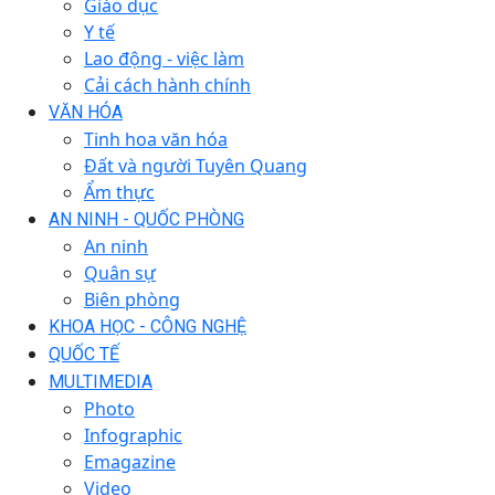
Giáo dục
Y tế
Lao động - việc làm
Cải cách hành chính
VĂN HÓA
Tinh hoa văn hóa
Đất và người Tuyên Quang
Ẩm thực
AN NINH - QUỐC PHÒNG
An ninh
Quân sự
Biên phòng
KHOA HỌC - CÔNG NGHỆ
QUỐC TẾ
MULTIMEDIA
Photo
Infographic
Emagazine
Video