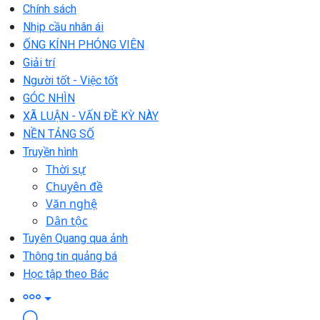
Chính sách
Nhịp cầu nhân ái
ỐNG KÍNH PHÓNG VIÊN
Giải trí
Người tốt - Việc tốt
GÓC NHÌN
XÃ LUẬN - VẤN ĐỀ KỲ NÀY
NỀN TẢNG SỐ
Truyền hình
Thời sự
Chuyên đề
Văn nghệ
Dân tộc
Tuyên Quang qua ảnh
Thông tin quảng bá
Học tập theo Bác