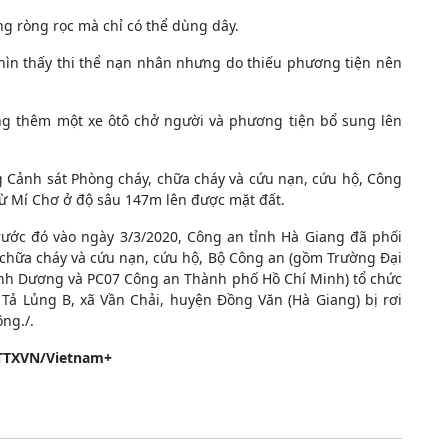
ng ròng rọc mà chỉ có thể dùng dây.
nhìn thấy thi thể nạn nhân nhưng do thiếu phương tiện nên
ng thêm một xe ôtô chở người và phương tiện bổ sung lên
g Cảnh sát Phòng cháy, chữa cháy và cứu nạn, cứu hộ, Công
Vừ Mí Chơ ở độ sâu 147m lên được mặt đất.
ước đó vào ngày 3/3/2020, Công an tỉnh Hà Giang đã phối
 chữa cháy và cứu nạn, cứu hộ, Bộ Công an (gồm Trường Đại
ình Dương và PC07 Công an Thành phố Hồ Chí Minh) tổ chức
 Tả Lủng B, xã Vần Chải, huyện Đồng Văn (Hà Giang) bị rơi
ng./.
TTXVN/Vietnam+