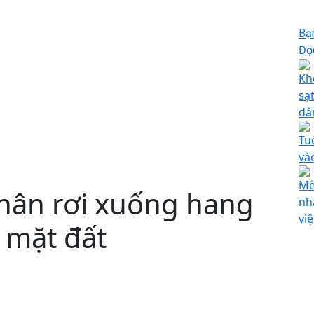
Bạ
Đọc
Kh
sạ
dâ
Tu
và
Mè
nhân rơi xuống hang
nh
vi
 mặt đất