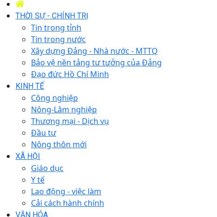
THỜI SỰ - CHÍNH TRỊ
Tin trong tỉnh
Tin trong nước
Xây dựng Đảng - Nhà nước - MTTQ
Bảo vệ nền tảng tư tưởng của Đảng
Đạo đức Hồ Chí Minh
KINH TẾ
Công nghiệp
Nông-Lâm nghiệp
Thương mại - Dịch vụ
Đầu tư
Nông thôn mới
XÃ HỘI
Giáo dục
Y tế
Lao động - việc làm
Cải cách hành chính
VĂN HÓA