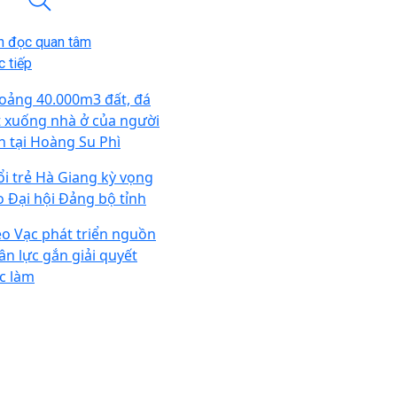
n đọc quan tâm
 tiếp
oảng 40.000m3 đất, đá
t xuống nhà ở của người
n tại Hoàng Su Phì
ổi trẻ Hà Giang kỳ vọng
o Đại hội Đảng bộ tỉnh
o Vạc phát triển nguồn
ân lực gắn giải quyết
ệc làm