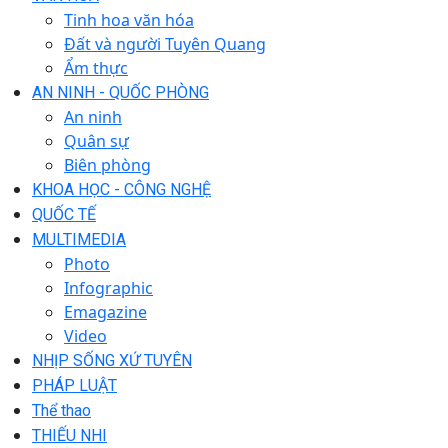
Tinh hoa văn hóa
Đất và người Tuyên Quang
Ẩm thực
AN NINH - QUỐC PHÒNG
An ninh
Quân sự
Biên phòng
KHOA HỌC - CÔNG NGHỆ
QUỐC TẾ
MULTIMEDIA
Photo
Infographic
Emagazine
Video
NHỊP SỐNG XỨ TUYÊN
PHÁP LUẬT
Thể thao
THIẾU NHI