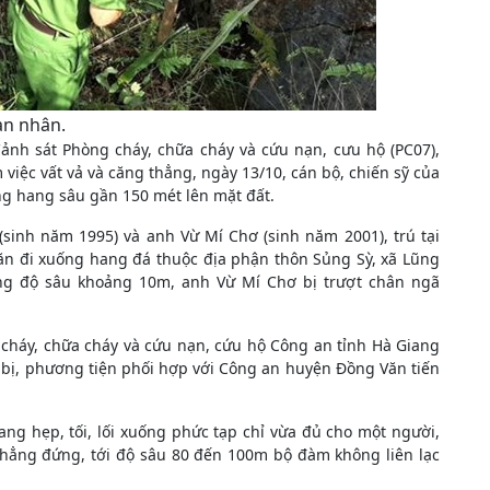
ạn nhân.
nh sát Phòng cháy, chữa cháy và cứu nạn, cưu hộ (PC07),
việc vất vả và căng thẳng, ngày 13/10, cán bộ, chiến sỹ của
ng hang sâu gần 150 mét lên mặt đất.
(sinh năm 1995) và anh Vừ Mí Chơ (sinh năm 2001), trú tại
ăn đi xuống hang đá thuộc địa phận thôn Sủng Sỳ, xã Lũng
ng độ sâu khoảng 10m, anh Vừ Mí Chơ bị trượt chân ngã
 cháy, chữa cháy và cứu nạn, cứu hộ Công an tỉnh Hà Giang
t bị, phương tiện phối hợp với Công an huyện Đồng Văn tiến
ng hẹp, tối, lối xuống phức tạp chỉ vừa đủ cho một người,
i thẳng đứng, tới độ sâu 80 đến 100m bộ đàm không liên lạc