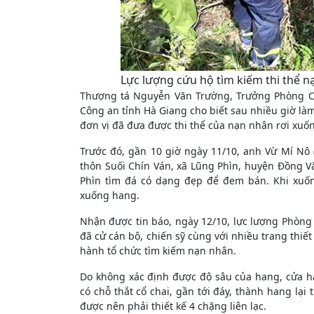
Lực lượng cứu hộ tìm kiếm thi thể n
Thượng tá Nguyễn Văn Trường, Trưởng Phòng Cả
Công an tỉnh Hà Giang cho biết sau nhiều giờ làm 
đơn vị đã đưa được thi thể của nạn nhân rơi xuố
Trước đó, gần 10 giờ ngày 11/10, anh Vừ Mí Nô 
thôn Suối Chín Ván, xã Lũng Phìn, huyện Đồng V
Phìn tìm đá có dạng đẹp để đem bán. Khi xuố
xuống hang.
Nhận được tin báo, ngày 12/10, lực lượng Phòng
đã cử cán bộ, chiến sỹ cùng với nhiều trang thiế
hành tổ chức tìm kiếm nạn nhân.
Do không xác định được độ sâu của hang, cửa ha
có chỗ thắt cổ chai, gần tới đáy, thành hang lạ
được nên phải thiết kế 4 chặng liên lạc.