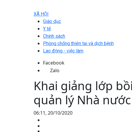
XÃ HỘI
Giáo dục
Y tế
Chính sách
Phòng chống thiên tai và dịch bệnh
Lao động - việc làm
Facebook
Zalo
Khai giảng lớp bồ
quản lý Nhà nước
06:11, 20/10/2020