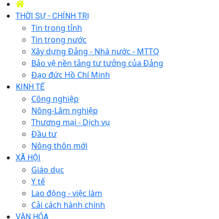
THỜI SỰ - CHÍNH TRỊ
Tin trong tỉnh
Tin trong nước
Xây dựng Đảng - Nhà nước - MTTQ
Bảo vệ nền tảng tư tưởng của Đảng
Đạo đức Hồ Chí Minh
KINH TẾ
Công nghiệp
Nông-Lâm nghiệp
Thương mại - Dịch vụ
Đầu tư
Nông thôn mới
XÃ HỘI
Giáo dục
Y tế
Lao động - việc làm
Cải cách hành chính
VĂN HÓA