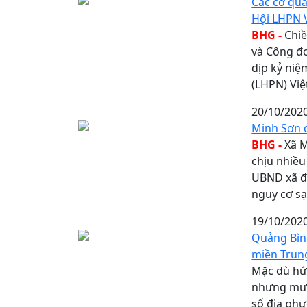
Các cơ qu
Hội LHPN 
BHG -
Chiề
và Công đo
dịp kỷ niệ
(LHPN) Việ
20/10/202
Minh Sơn c
BHG -
Xã M
chịu nhiều 
UBND xã đã
nguy cơ sạ
19/10/202
Quảng Bình
miền Trun
Mặc dù hứn
nhưng mưa 
số địa phư