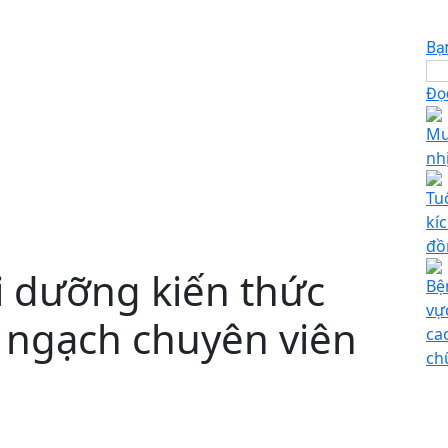
Bạ
Đọc
Mu
nh
Tu
kí
đồ
i dưỡng kiến thức
Bệ
vự
 ngạch chuyên viên
ca
ch