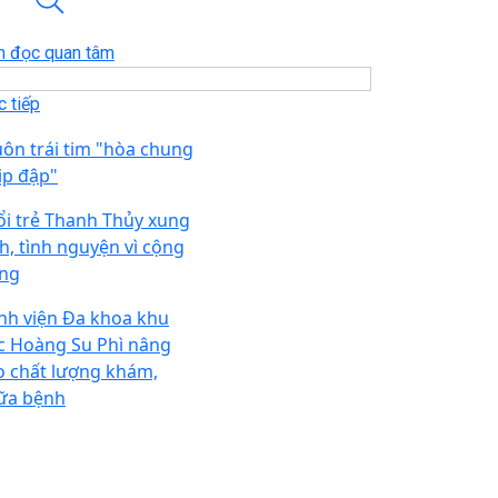
n đọc quan tâm
 tiếp
ôn trái tim "hòa chung
ịp đập"
ổi trẻ Thanh Thủy xung
ch, tình nguyện vì cộng
ng
nh viện Đa khoa khu
c Hoàng Su Phì nâng
o chất lượng khám,
ữa bệnh