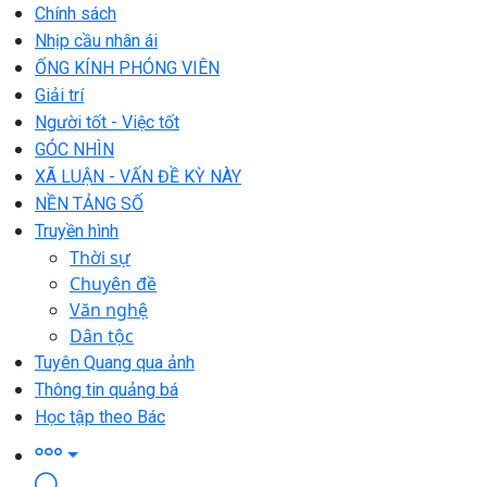
Chính sách
Nhịp cầu nhân ái
ỐNG KÍNH PHÓNG VIÊN
Giải trí
Người tốt - Việc tốt
GÓC NHÌN
XÃ LUẬN - VẤN ĐỀ KỲ NÀY
NỀN TẢNG SỐ
Truyền hình
Thời sự
Chuyên đề
Văn nghệ
Dân tộc
Tuyên Quang qua ảnh
Thông tin quảng bá
Học tập theo Bác