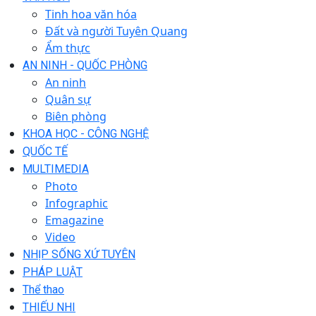
Tinh hoa văn hóa
Đất và người Tuyên Quang
Ẩm thực
AN NINH - QUỐC PHÒNG
An ninh
Quân sự
Biên phòng
KHOA HỌC - CÔNG NGHỆ
QUỐC TẾ
MULTIMEDIA
Photo
Infographic
Emagazine
Video
NHỊP SỐNG XỨ TUYÊN
PHÁP LUẬT
Thể thao
THIẾU NHI