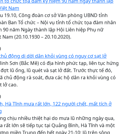
an tổ chức tọa đàm kỷ niệm 90 năm ngày thành lập
Việt Nam
u 19.10, Công đoàn cơ sở Văn phòng UBND tỉnh
àn Ban Tổ chức – Nội vụ tỉnh tổ chức tọa đàm nhân
m 90 năm Ngày thành lập Hội Liên hiệp Phụ nữ
t Nam (20.10.1930 – 20.10.2020).
0
hủ động di dời dân khỏi vùng có nguy cơ sạt lở
inh Sơn (Bắc Mê) có địa hình phức tạp, liên tục hứng
đợt lũ ống, lũ quét và sạt lở đất. Trước thực tế đó,
 chủ động rà soát, đưa các hộ dân ra khỏi vùng có
t lở cao.
0
, Hà Tĩnh mưa rất lớn, 122 người chết, mất tích ở
g
g chịu nhiều thiệt hại do mưa lũ những ngày qua,
rất lớn sẽ tiếp tục tại Quảng Bình, Hà Tĩnh và một
ơng miền Trung đến hết ngày 21-10; lũ trên sông