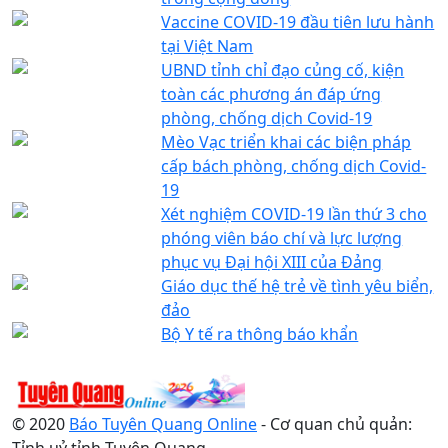
Vaccine COVID-19 đầu tiên lưu hành
tại Việt Nam
UBND tỉnh chỉ đạo củng cố, kiện
toàn các phương án đáp ứng
phòng, chống dịch Covid-19
Mèo Vạc triển khai các biện pháp
cấp bách phòng, chống dịch Covid-
19
Xét nghiệm COVID-19 lần thứ 3 cho
phóng viên báo chí và lực lượng
phục vụ Đại hội XIII của Đảng
Giáo dục thế hệ trẻ về tình yêu biển,
đảo
Bộ Y tế ra thông báo khẩn
© 2020
Báo Tuyên Quang Online
- Cơ quan chủ quản:
Tỉnh uỷ tỉnh Tuyên Quang