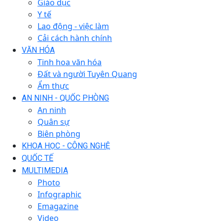
Giáo dục
Y tế
Lao động - việc làm
Cải cách hành chính
VĂN HÓA
Tinh hoa văn hóa
Đất và người Tuyên Quang
Ẩm thực
AN NINH - QUỐC PHÒNG
An ninh
Quân sự
Biên phòng
KHOA HỌC - CÔNG NGHỆ
QUỐC TẾ
MULTIMEDIA
Photo
Infographic
Emagazine
Video