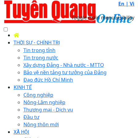
En |
Vi
Toggle main menu visibility
THỜI SỰ - CHÍNH TRỊ
Tin trong tỉnh
Tin trong nước
Xây dựng Đảng - Nhà nước - MTTQ
Bảo vệ nền tảng tư tưởng của Đảng
Đạo đức Hồ Chí Minh
KINH TẾ
Công nghiệp
Nông-Lâm nghiệp
Thương mại - Dịch vụ
Đầu tư
Nông thôn mới
XÃ HỘI