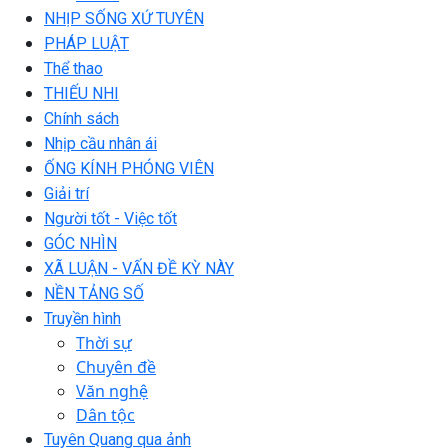
NHỊP SỐNG XỨ TUYÊN
PHÁP LUẬT
Thể thao
THIẾU NHI
Chính sách
Nhịp cầu nhân ái
ỐNG KÍNH PHÓNG VIÊN
Giải trí
Người tốt - Việc tốt
GÓC NHÌN
XÃ LUẬN - VẤN ĐỀ KỲ NÀY
NỀN TẢNG SỐ
Truyền hình
Thời sự
Chuyên đề
Văn nghệ
Dân tộc
Tuyên Quang qua ảnh