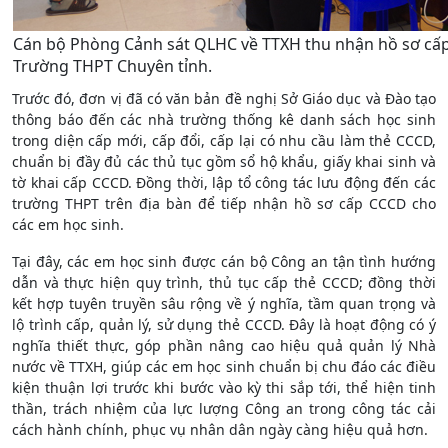
Cán bộ Phòng Cảnh sát QLHC về TTXH thu nhận hồ sơ cấ
Trường THPT Chuyên tỉnh.
Trước đó, đơn vị đã có văn bản đề nghị Sở Giáo dục và Đào tạo
thông báo đến các nhà trường thống kê danh sách học sinh
trong diện cấp mới, cấp đổi, cấp lại có nhu cầu làm thẻ CCCD,
chuẩn bị đầy đủ các thủ tục gồm sổ hộ khẩu, giấy khai sinh và
tờ khai cấp CCCD. Đồng thời, lập tổ công tác lưu động đến các
trường THPT trên địa bàn để tiếp nhận hồ sơ cấp CCCD cho
các em học sinh.
Tại đây, các em học sinh được cán bộ Công an tận tình hướng
dẫn và thực hiện quy trình, thủ tục cấp thẻ CCCD; đồng thời
kết hợp tuyên truyền sâu rộng về ý nghĩa, tầm quan trọng và
lộ trình cấp, quản lý, sử dụng thẻ CCCD. Đây là hoạt động có ý
nghĩa thiết thực, góp phần nâng cao hiệu quả quản lý Nhà
nước về TTXH, giúp các em học sinh chuẩn bị chu đáo các điều
kiện thuận lợi trước khi bước vào kỳ thi sắp tới, thể hiện tinh
thần, trách nhiệm của lực lượng Công an trong công tác cải
cách hành chính, phục vụ nhân dân ngày càng hiệu quả hơn.