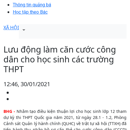
Thông tin quảng bá
Học tập theo Bác
XÃ HỘI
Lưu động làm căn cước công
dân cho học sinh các trường
THPT
12:46, 30/01/2021
BHG -
Nhằm tạo điều kiện thuận lợi cho học sinh lớp 12 tham
dự kỳ thi THPT Quốc gia năm 2021, từ ngày 28.1 - 1.2, Phòng
Cảnh sát Quản lý hành chính (QLHC) về trật tự xã hội (TTXH) đã
tiến hành thu nhận hồ sơ cấp thẻ căn cước công dân (CCCD)