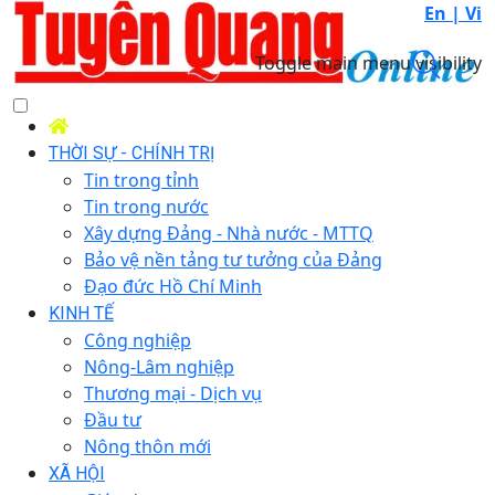
En |
Vi
Toggle main menu visibility
THỜI SỰ - CHÍNH TRỊ
Tin trong tỉnh
Tin trong nước
Xây dựng Đảng - Nhà nước - MTTQ
Bảo vệ nền tảng tư tưởng của Đảng
Đạo đức Hồ Chí Minh
KINH TẾ
Công nghiệp
Nông-Lâm nghiệp
Thương mại - Dịch vụ
Đầu tư
Nông thôn mới
XÃ HỘI