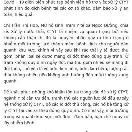
Covid – 19 diễn biến phức tạp bệnh viện hỗ trợ việc xử lý CTYT
phát sinh do dịch bệnh tại các cơ sở khác, đảm bảo xử lý an
toàn, hiệu quả.
Chị Trần Thị Hợp, Nữ hộ sinh Trạm Y tế xã Ngọc Đường, chia
sẻ: Xử lý nước thải, CTYT là nhiệm vụ quan trọng bởi nếu
không cẩn thận thì đó là nguyên nhân gây ra tình trạng ô
nhiễm môi trường, trở thành mầm bệnh dịch cho người dân
quanh khu vực, chính vì vậy sau khi rác thải y tế được thu
gom, phân loại sẽ được mang đi đốt theo đúng quy trình. Ở
trạm không quy định ngày đốt, mà thu gom nhiều sẽ mang đi
đốt luôn, chủ yếu là vỏ bơm kim tiêm, bơm kim tiêm, lượng rác
thải không nhiều nên không ảnh hưởng đến môi trường xung
quanh.
Ðể khắc phục những khó khăn tồn tại trong vấn đề xử lý CTYT,
ngành Y tế cần ưu tiên, tranh thủ các nguồn lực để đầu tư xây
hệ thống xử lý CTYT, bỏ các lò đốt thủ công, các hố bê tông xử
lý CTYT tại các xã theo đúng quy định. Có như vậy, môi trường
trong và quanh khu vực mới được đảm bảo, hạn chế nguy cơ
lây nhiễm bệnh...