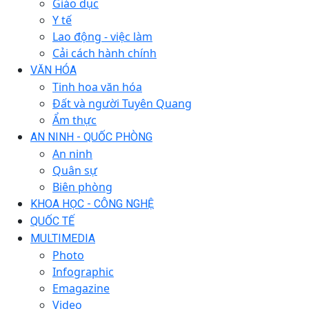
Giáo dục
Y tế
Lao động - việc làm
Cải cách hành chính
VĂN HÓA
Tinh hoa văn hóa
Đất và người Tuyên Quang
Ẩm thực
AN NINH - QUỐC PHÒNG
An ninh
Quân sự
Biên phòng
KHOA HỌC - CÔNG NGHỆ
QUỐC TẾ
MULTIMEDIA
Photo
Infographic
Emagazine
Video