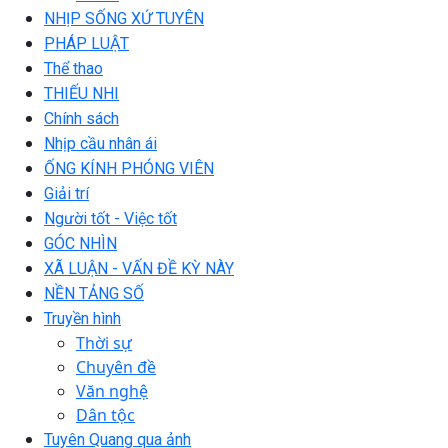
NHỊP SỐNG XỨ TUYÊN
PHÁP LUẬT
Thể thao
THIẾU NHI
Chính sách
Nhịp cầu nhân ái
ỐNG KÍNH PHÓNG VIÊN
Giải trí
Người tốt - Việc tốt
GÓC NHÌN
XÃ LUẬN - VẤN ĐỀ KỲ NÀY
NỀN TẢNG SỐ
Truyền hình
Thời sự
Chuyên đề
Văn nghệ
Dân tộc
Tuyên Quang qua ảnh