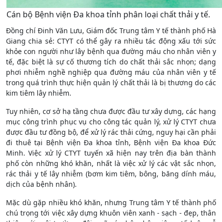
Cán bộ Bệnh viện Đa khoa tỉnh phân loại chất thải y tế.
Đồng chí Đinh Văn Lưu, Giám đốc Trung tâm Y tế thành phố Hà
Giang chia sẻ: CTYT có thể gây ra nhiều tác động xấu tới sức
khỏe con người như lây bệnh qua đường máu cho nhân viên y
tế, đặc biệt là sự cố thương tích do chất thải sắc nhọn; dạng
phơi nhiễm nghề nghiệp qua đường máu của nhân viên y tế
trong quá trình thực hiện quản lý chất thải là bị thương do các
kim tiêm lây nhiễm.
Tuy nhiên, cơ sở hạ tầng chưa được đầu tư xây dựng, các hạng
mục công trình phục vụ cho công tác quản lý, xử lý CTYT chưa
được đầu tư đồng bộ, để xử lý rác thải cứng, nguy hại cần phải
đi thuê tại Bệnh viện Đa khoa tỉnh, Bệnh viện Đa khoa Đức
Minh. Việc xử lý CTYT tuyến xã hiện nay trên địa bàn thành
phố còn những khó khăn, nhất là việc xử lý các vật sắc nhọn,
rác thải y tế lây nhiễm (bơm kim tiêm, bông, băng dính máu,
dịch của bệnh nhân).
Mặc dù gặp nhiều khó khăn, nhưng Trung tâm Y tế thành phố
chú trọng tới việc xây dựng khuôn viên xanh - sạch - đẹp, thân