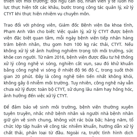
thiện với môi trường; đội ngũ cán bộ, nhân viên y tế luôn nỗ
lực thực hiện tốt các khâu, bước trong công tác quản lý, xử lý
CTYT khi thực hiện nhiệm vụ chuyên môn.
Trao đổi với phóng viên, Giám đốc Bệnh viện Đa khoa tỉnh,
Phạm Anh Văn cho biết: Việc quản lý, xử lý CTYT được bệnh
viện đặc biệt quan tâm, mỗi ngày bệnh viện tiếp nhận hàng
trăm bệnh nhân, thu gom hơn 100 kg rác thải, CTYT. Nếu
không xử lý sẽ ảnh hưởng nghiêm trọng tới môi trường, sức
khỏe con người. Từ năm 2016, bệnh viện được đầu tư hệ thống
xử lý công nghệ vi sóng, nghiền cắt vụn, sau đó khử khuẩn
bằng công nghệ vi sóng ở nhiệt độ 96 độ C, trong suốt thời
gian 20 phút. Đây là công nghệ tiên tiến nhất không khói,
không gây ô nhiễm môi trường. Tuy nhiên, công nghệ này vẫn
chưa xử lý được toàn bộ CTYT, sử dụng lâu năm hay hỏng hóc,
ảnh hưởng đến việc xử lý CTYT.
Để đảm bảo vệ sinh môi trường, bệnh viện thường xuyên
tuyên truyền, nhắc nhở bệnh nhân và người nhà bệnh nhân
giữ gìn vệ sinh chung, không vứt rác bừa bãi; hàng năm, tổ
chức lớp tập huấn về công tác nhiễm khuẩn, hướng dẫn xử lý
chất thải, phân loại từ đầu. Ngoài ra, trước tình hình dịch