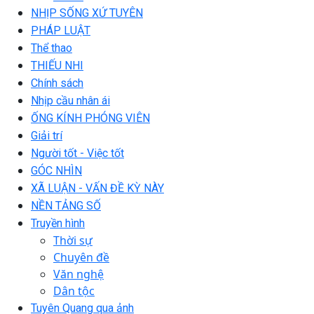
NHỊP SỐNG XỨ TUYÊN
PHÁP LUẬT
Thể thao
THIẾU NHI
Chính sách
Nhịp cầu nhân ái
ỐNG KÍNH PHÓNG VIÊN
Giải trí
Người tốt - Việc tốt
GÓC NHÌN
XÃ LUẬN - VẤN ĐỀ KỲ NÀY
NỀN TẢNG SỐ
Truyền hình
Thời sự
Chuyên đề
Văn nghệ
Dân tộc
Tuyên Quang qua ảnh