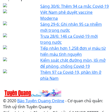
Sáng 30/6: Thêm 94 ca mắc Covid-19
Việt Nam phê duyệt vaccine
Moderna
Sáng 29-6: Ghi nhận 95 ca nhiễm
mới trong nước
Trưa 28/6: 146 ca Covid-19 mới
trong nước
Tiếp nhận hơn 1.258 đơn vị máu từ
hiến máu tình nguyện
Kiểm soát chặt đường mòn, lối mở
để phòng, chống Covid-19
Thêm 97 ca Covid-19, phần lớn ở
phía Nam
© 2020
Báo Tuyên Quang Online
- Cơ quan chủ quản:
Tỉnh uỷ tỉnh Tuyên Quang