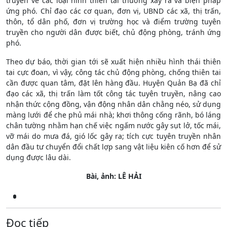
truyền về các loại hình thiên tai thường xảy ra và biện pháp
ứng phó. Chỉ đạo các cơ quan, đơn vị, UBND các xã, thị trấn,
thôn, tổ dân phố, đơn vị trường học và điểm trường tuyên
truyền cho người dân được biết, chủ động phòng, tránh ứng
phó.
Theo dự báo, thời gian tới sẽ xuất hiện nhiều hình thái thiên
tai cực đoan, vì vậy, công tác chủ động phòng, chống thiên tai
cần được quan tâm, đặt lên hàng đầu. Huyện Quản Bạ đã chỉ
đạo các xã, thị trấn làm tốt công tác tuyên truyền, nâng cao
nhận thức cộng đồng, vận động nhân dân chằng néo, sử dụng
màng lưới để che phủ mái nhà; khơi thông cống rãnh, bó láng
chân tường nhằm hạn chế việc ngấm nước gây sụt lở, tốc mái,
vỡ mái do mưa đá, gió lốc gây ra; tích cực tuyên truyền nhân
dân đầu tư chuyển đổi chất lợp sang vật liệu kiên cố hơn để sử
dụng được lâu dài.
Bài, ảnh: LÊ HẢI
Đọc tiếp