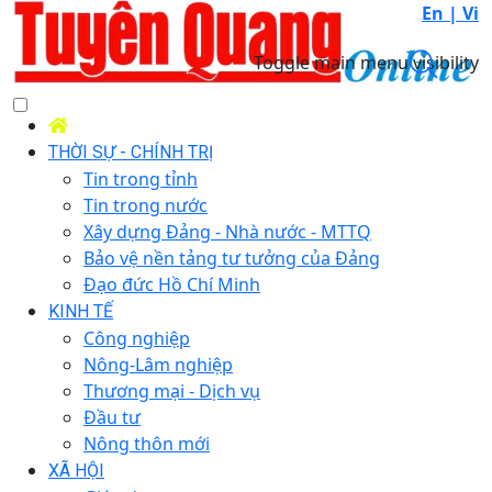
En |
Vi
Toggle main menu visibility
THỜI SỰ - CHÍNH TRỊ
Tin trong tỉnh
Tin trong nước
Xây dựng Đảng - Nhà nước - MTTQ
Bảo vệ nền tảng tư tưởng của Đảng
Đạo đức Hồ Chí Minh
KINH TẾ
Công nghiệp
Nông-Lâm nghiệp
Thương mại - Dịch vụ
Đầu tư
Nông thôn mới
XÃ HỘI