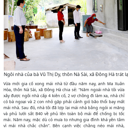
Ngôi nhà của bà Vũ Thị Dy, thôn Nà Sài, xã Đông Hà trát 
Vừa mới gia cố xong mái nhà từ đầu năm nay, anh Ma Xuân
Hòa, thôn Nà Sài, xã Đông Hà chia sẻ: “Năm ngoái nhà tôi vừa
xây được ngôi nhà cấp 4 kiên cố, 2 vợ chồng đi làm xa, nhà chỉ
có bà ngoại và 2 con nhỏ gặp phải cảnh gió bão thổi bay mất
mái nhà. Sau đó, nhà tôi đã lợp lại mái nhà bằng ngói xi măng
và phủ lưới sắt B40 về phủ lên toàn bộ mái để chống bị tốc
mái. Năm nay, mặc dù có mưa to nhưng gia đình khá yên tâm
vì mái nhà chắc chắn”. Bên cạnh việc chằng néo mái nhà,