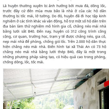
Là huyện thường xuyên bị ảnh hưởng bởi mưa đá, dông lốc,
trước đây cứ đến mùa mưa bão là nhà ở của các hộ dân
thường bị tốc mái, lở tường. Do đó, huyện đã đi học tập kinh
nghiệm ở các tỉnh khác và vận động, hỗ trợ một số hộ dân trên
địa bàn làm thử nghiệm mô hình gia cố, chằng néo mái nhà
bằng lưới sắt B40. Đến nay, huyện có 312 công trình công
cộng, cơ quan, trường học, trạm y tế được chằng néo, gia cố,
nẹp mái nhà để phòng, chống gió lốc. Trên 2.000 hộ dân thực
hiện chằng néo mái nhà. Điển hình tại xã Thái An có 73 hộ
chằng néo mái nhà bằng lưới thép B40, đây là một trong
những phương pháp sáng tạo, có hiệu quả cao trong phòng,
chống dông, lốc, tốc mái.