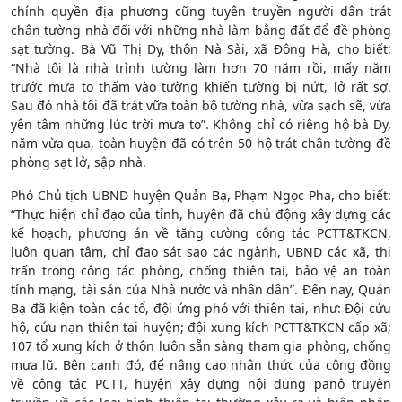
chính quyền địa phương cũng tuyên truyền người dân trát
chân tường nhà đối với những nhà làm bằng đất để đề phòng
sạt tường. Bà Vũ Thị Dy, thôn Nà Sài, xã Đông Hà, cho biết:
“Nhà tôi là nhà trình tường làm hơn 70 năm rồi, mấy năm
trước mưa to thấm vào tường khiến tường bị nứt, lở rất sợ.
Sau đó nhà tôi đã trát vữa toàn bộ tường nhà, vừa sạch sẽ, vừa
yên tâm những lúc trời mưa to”. Không chỉ có riêng hộ bà Dy,
năm vừa qua, toàn huyện đã có trên 50 hộ trát chân tường đề
phòng sạt lở, sập nhà.
Phó Chủ tịch UBND huyện Quản Bạ, Phạm Ngọc Pha, cho biết:
“Thực hiện chỉ đạo của tỉnh, huyện đã chủ động xây dựng các
kế hoạch, phương án về tăng cường công tác PCTT&TKCN,
luôn quan tâm, chỉ đạo sát sao các ngành, UBND các xã, thị
trấn trong công tác phòng, chống thiên tai, bảo vệ an toàn
tính mạng, tài sản của Nhà nước và nhân dân”. Đến nay, Quản
Bạ đã kiện toàn các tổ, đội ứng phó với thiên tai, như: Đội cứu
hộ, cứu nạn thiên tai huyện; đội xung kích PCTT&TKCN cấp xã;
107 tổ xung kích ở thôn luôn sẵn sàng tham gia phòng, chống
mưa lũ. Bên cạnh đó, để nâng cao nhận thức của cộng đồng
về công tác PCTT, huyện xây dựng nội dung panô truyên