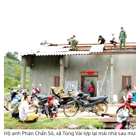
Hộ anh Phàn Chẩn Sò, xã Tùng Vài lợp lại mái nhà sau mư