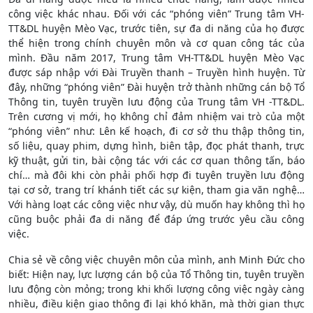
công việc khác nhau. Đối với các “phóng viên” Trung tâm VH-
TT&DL huyện Mèo Vạc, trước tiên, sự đa di năng của họ được
thể hiện trong chính chuyên môn và cơ quan công tác của
mình. Đầu năm 2017, Trung tâm VH-TT&DL huyện Mèo Vạc
được sáp nhập với Đài Truyền thanh – Truyền hình huyện. Từ
đây, những “phóng viên” Đài huyện trở thành những cán bộ Tổ
Thông tin, tuyên truyền lưu động của Trung tâm VH -TT&DL.
Trên cương vị mới, họ không chỉ đảm nhiệm vai trò của một
“phóng viên” như: Lên kế hoạch, đi cơ sở thu thập thông tin,
số liệu, quay phim, dựng hình, biên tập, đọc phát thanh, trực
kỹ thuật, gửi tin, bài cộng tác với các cơ quan thông tấn, báo
chí… mà đôi khi còn phải phối hợp đi tuyên truyền lưu động
tại cơ sở, trang trí khánh tiết các sự kiện, tham gia văn nghệ…
Với hàng loạt các công việc như vậy, dù muốn hay không thì họ
cũng buộc phải đa di năng để đáp ứng trước yêu cầu công
việc.
Chia sẻ về công việc chuyên môn của mình, anh Minh Đức cho
biết: Hiện nay, lực lượng cán bộ của Tổ Thông tin, tuyên truyền
lưu động còn mỏng; trong khi khối lượng công việc ngày càng
nhiều, điều kiện giao thông đi lại khó khăn, mà thời gian thực