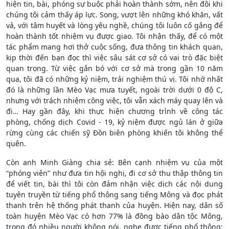
hiện tin, bài, phóng sự buộc phải hoàn thành sớm, nên đôi khi
chúng tôi cảm thấy áp lực. Song, vượt lên những khó khăn, vất
vả, với tâm huyết và lòng yêu nghề, chúng tôi luôn cố gắng để
hoàn thành tốt nhiệm vụ được giao. Tôi nhận thấy, để có một
tác phẩm mang hơi thở cuộc sống, đưa thông tin khách quan,
kịp thời đến bạn đọc thì việc sâu sát cơ sở có vai trò đặc biệt
quan trọng. Từ việc gắn bó với cơ sở mà trong gần 10 năm
qua, tôi đã có những kỷ niệm, trải nghiệm thú vị. Tôi nhớ nhất
đó là những lần Mèo Vạc mưa tuyết, ngoài trời dưới 0 độ C,
nhưng với trách nhiệm công việc, tôi vẫn xách máy quay lên và
đi… Hay gần đây, khi thực hiện chương trình về công tác
phòng, chống dịch Covid - 19, kỷ niệm được ngủ lán ở giữa
rừng cùng các chiến sỹ Đồn biên phòng khiến tôi không thể
quên.
Còn anh Minh Giàng chia sẻ: Bên cạnh nhiệm vụ của một
“phóng viên” như đưa tin hội nghị, đi cơ sở thu thập thông tin
để viết tin, bài thì tôi còn đảm nhận việc dịch các nội dung
tuyên truyền từ tiếng phổ thông sang tiếng Mông và đọc phát
thanh trên hệ thống phát thanh của huyện. Hiện nay, dân số
toàn huyện Mèo Vạc có hơn 77% là đồng bào dân tộc Mông,
trong đó nhiều người không nói, nghe được tiếng phổ thông;