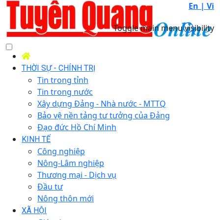
En |
Vi
Toggle main menu visibility
THỜI SỰ - CHÍNH TRỊ
Tin trong tỉnh
Tin trong nước
Xây dựng Đảng - Nhà nước - MTTQ
Bảo vệ nền tảng tư tưởng của Đảng
Đạo đức Hồ Chí Minh
KINH TẾ
Công nghiệp
Nông-Lâm nghiệp
Thương mại - Dịch vụ
Đầu tư
Nông thôn mới
XÃ HỘI