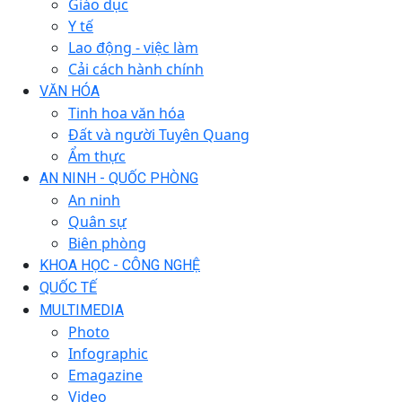
Giáo dục
Y tế
Lao động - việc làm
Cải cách hành chính
VĂN HÓA
Tinh hoa văn hóa
Đất và người Tuyên Quang
Ẩm thực
AN NINH - QUỐC PHÒNG
An ninh
Quân sự
Biên phòng
KHOA HỌC - CÔNG NGHỆ
QUỐC TẾ
MULTIMEDIA
Photo
Infographic
Emagazine
Video