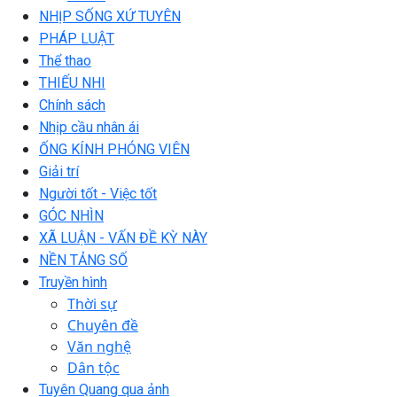
NHỊP SỐNG XỨ TUYÊN
PHÁP LUẬT
Thể thao
THIẾU NHI
Chính sách
Nhịp cầu nhân ái
ỐNG KÍNH PHÓNG VIÊN
Giải trí
Người tốt - Việc tốt
GÓC NHÌN
XÃ LUẬN - VẤN ĐỀ KỲ NÀY
NỀN TẢNG SỐ
Truyền hình
Thời sự
Chuyên đề
Văn nghệ
Dân tộc
Tuyên Quang qua ảnh