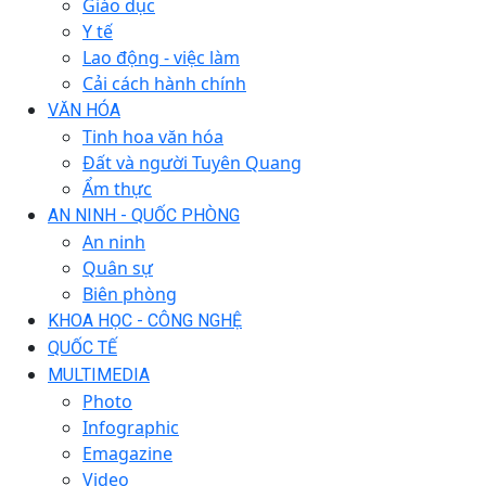
Giáo dục
Y tế
Lao động - việc làm
Cải cách hành chính
VĂN HÓA
Tinh hoa văn hóa
Đất và người Tuyên Quang
Ẩm thực
AN NINH - QUỐC PHÒNG
An ninh
Quân sự
Biên phòng
KHOA HỌC - CÔNG NGHỆ
QUỐC TẾ
MULTIMEDIA
Photo
Infographic
Emagazine
Video