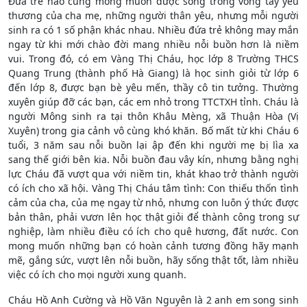
Đứa trẻ nào cũng mong muốn được sống trong vòng tay yêu
thương của cha mẹ, những người thân yêu, nhưng mỗi người
sinh ra có 1 số phận khác nhau. Nhiều đứa trẻ không may mắn
ngay từ khi mới chào đời mang nhiều nỗi buồn hơn là niềm
vui. Trong đó, có em Vàng Thị Cháu, học lớp 8 Trường THCS
Quang Trung (thành phố Hà Giang) là học sinh giỏi từ lớp 6
đến lớp 8, được bạn bè yêu mến, thầy cô tin tưởng. Thường
xuyên giúp đỡ các bạn, các em nhỏ trong TTCTXH tỉnh. Cháu là
người Mông sinh ra tại thôn Khâu Mèng, xã Thuận Hòa (Vị
Xuyên) trong gia cảnh vô cùng khó khăn. Bố mất từ khi Cháu 6
tuổi, 3 năm sau nỗi buồn lại ập đến khi người mẹ bị lìa xa
sang thế giới bên kia. Nỗi buồn đau vây kín, nhưng bằng nghị
lực Cháu đã vượt qua với niềm tin, khát khao trở thành người
có ích cho xã hội. Vàng Thị Cháu tâm tình: Con thiếu thốn tình
cảm của cha, của mẹ ngay từ nhỏ, nhưng con luôn ý thức được
bản thân, phải vươn lên học thật giỏi để thành công trong sự
nghiệp, làm nhiều điều có ích cho quê hương, đất nước. Con
mong muốn những bạn có hoàn cảnh tương đồng hãy mạnh
mẽ, gắng sức, vượt lên nỗi buồn, hãy sống thật tốt, làm nhiều
việc có ích cho mọi người xung quanh.
Cháu Hồ Anh Cường và Hồ Văn Nguyên là 2 anh em song sinh