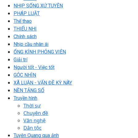
NHỊP SỐNG XỨ TUYÊN
PHÁP LUẬT
Thể thao
THIẾU NHI
Chính sách
Nhịp cầu nhân ái
ỐNG KÍNH PHÓNG VIÊN
Giải trí
Người tốt - Việc tốt
GÓC NHÌN
XÃ LUẬN - VẤN ĐỀ KỲ NÀY
NỀN TẢNG SỐ
Truyền hình
Thời sự
Chuyên đề
Văn nghệ
Dân tộc
Tuyên Quang qua ảnh