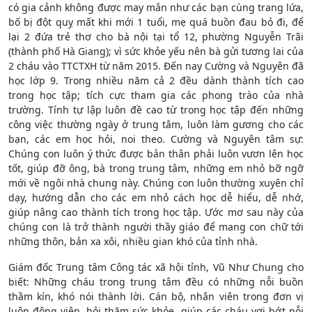
có gia cảnh không được may mắn như các bạn cùng trang lứa,
bố bị đột quỵ mất khi mới 1 tuổi, mẹ quá buồn đau bỏ đi, để
lại 2 đứa trẻ thơ cho bà nội tại tổ 12, phường Nguyễn Trãi
(thành phố Hà Giang); vì sức khỏe yếu nên bà gửi tương lai của
2 cháu vào TTCTXH từ năm 2015. Đến nay Cường và Nguyên đã
học lớp 9. Trong nhiều năm cả 2 đều dành thành tích cao
trong học tập; tích cực tham gia các phong trào của nhà
trường. Tính tự lập luôn đề cao từ trong học tập đến những
công việc thường ngày ở trung tâm, luôn làm gương cho các
bạn, các em học hỏi, noi theo. Cường và Nguyên tâm sự:
Chúng con luôn ý thức được bản thân phải luôn vươn lên học
tốt, giúp đỡ ông, bà trong trung tâm, những em nhỏ bỡ ngỡ
mới về ngôi nhà chung này. Chúng con luôn thường xuyên chỉ
dạy, hướng dẫn cho các em nhỏ cách học dễ hiểu, dễ nhớ,
giúp nâng cao thành tích trong học tập. Ước mơ sau này của
chúng con là trở thành người thầy giáo để mang con chữ tới
những thôn, bản xa xôi, nhiều gian khó của tỉnh nhà.
Giám đốc Trung tâm Công tác xã hội tỉnh, Vũ Như Chung cho
biết: Những cháu trong trung tâm đều có những nỗi buồn
thầm kín, khó nói thành lời. Cán bộ, nhân viên trong đơn vị
luôn động viên, hỏi thăm sức khỏe, giúp các cháu vơi bớt nỗi