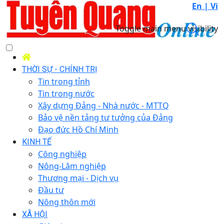
En |
Vi
Toggle main menu visibility
THỜI SỰ - CHÍNH TRỊ
Tin trong tỉnh
Tin trong nước
Xây dựng Đảng - Nhà nước - MTTQ
Bảo vệ nền tảng tư tưởng của Đảng
Đạo đức Hồ Chí Minh
KINH TẾ
Công nghiệp
Nông-Lâm nghiệp
Thương mại - Dịch vụ
Đầu tư
Nông thôn mới
XÃ HỘI