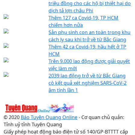
triệu đồng cho các hộ bị thiệt hại do
dịch tả lợn châu Phi
Thêm 127 ca Covid-19, TP HCM
chiếm hơn nửa
Sản phụ sinh con an toàn trong khu
cách ly sau khi trở về từ Bắc Giang
Thêm 42 ca Covid-19, hầu hết ở TP
HCM
Trên 9.000 lao động được giải quyết
việc làm mới
2039 lao động trở về từ Bắc Giang
có kết quả xét nghiệm SARS-CoV-2
âm tính lần 1
© 2020
Báo Tuyên Quang Online
- Cơ quan chủ quản:
Tỉnh uỷ tỉnh Tuyên Quang
Giấy phép hoạt động báo điện tử số 140/GP-BTTTT cấp